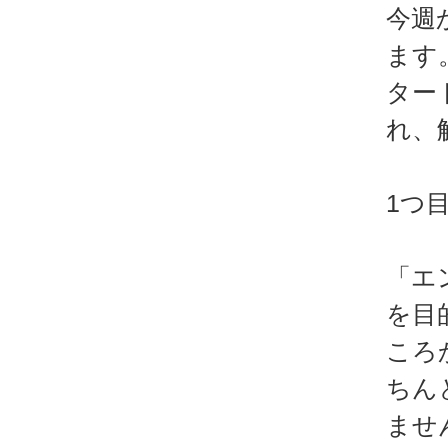
今週
ます
ター
れ、
1つ
「エ
を目
ころ
ちん
ませ