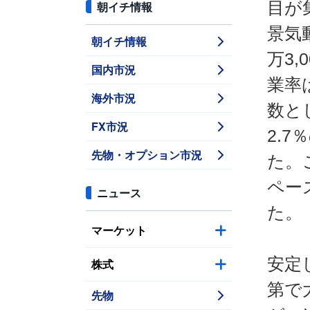
目が
朝イチ情報
景気
朝イチ情報
万3
国内市況
業率
海外市況
数と
FX市況
2.
先物・オプション市況
た。
ペー
ニュース
た。
マーケット
安定
株式
第で
先物