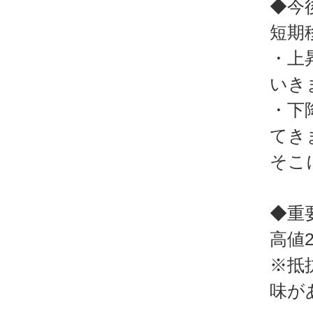
◆今
短期
・上
いき
・下
てき
そこ
◆重
高値2
※抵
味が