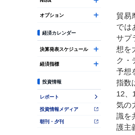
NISA
オプション
貿易
では
経済カレンダー
サプ
想を
決算発表スケジュール
ク・
経済指標
予想
投資情報
指数
12
レポート
気の
投資情報メディア
識を
朝刊・夕刊
護主