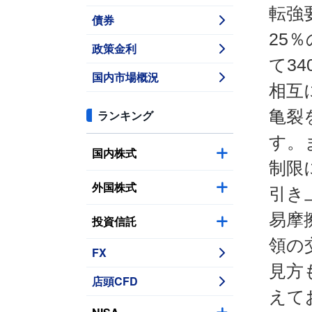
転強
債券
25
政策金利
て3
国内市場概況
相互
亀裂
ランキング
す。
国内株式
制限
外国株式
引き
易摩
投資信託
領の
FX
見方
店頭CFD
えて