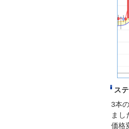
ステ
3本
まし
価格