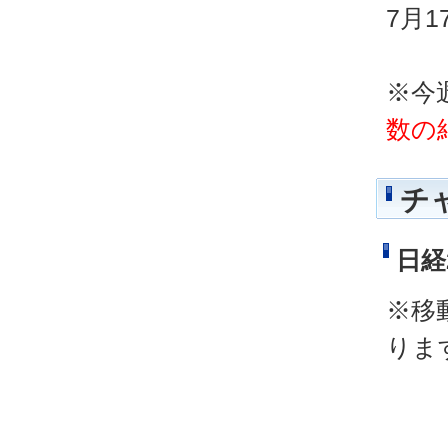
7月
※今
数の
チ
日経
※移
りま