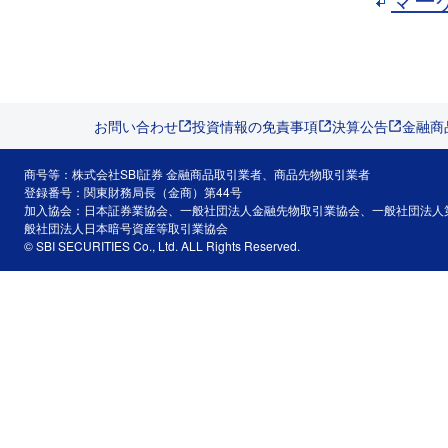
マー
お問い合わせ
投資情報の免責事項
決算公告
金融商
商号等：株式会社SBI証券 金融商品取引業者、商品先物取引業者
登録番号：関東財務局長（金商）第44号
加入協会：日本証券業協会、一般社団法人金融先物取引業協会、一般社団法人
般社団法人日本暗号資産等取引業協会
© SBI SECURITIES Co., Ltd. ALL Rights Reserved.