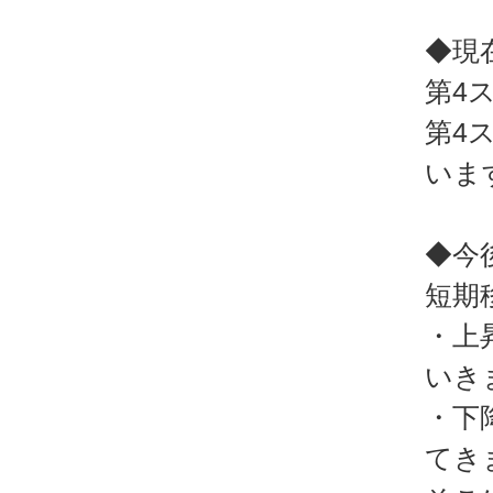
◆現
第4
第4
いま
◆今
短期
・上
いき
・下
てき