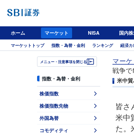
ホーム
マーケット
NISA
国内株
マーケットトップ
指数・為替・金利
ランキング
経済カ
マーケ
メニュー・注意事項を閉じる
戦争で
指数・為替・金利
米中貿
株価指数
株価指数先物
皆さ
米中
外国為替
た。
コモディティ