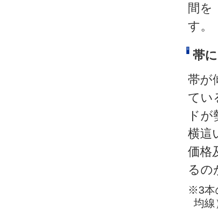
間を
す。
帯に
帯が
てい
ドが
横這
価格
るの
※3本
均線