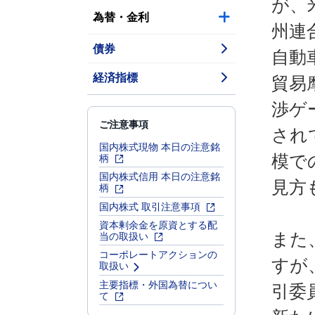
が、
為替・金利
州連
債券
自動
経済指標
貿易
渉ゲ
ご注意事項
され
国内株式現物 本日の注意銘
柄
模で
国内株式信用 本日の注意銘
見方
柄
国内株式 取引注意事項
資本剰余金を原資とする配
当の取扱い
また
コーポレートアクションの
すが
取扱い
主要指標・外国為替につい
引委
て