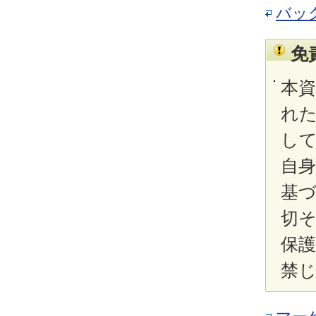
バッ
免
本
れ
し
自
基
切
保
禁