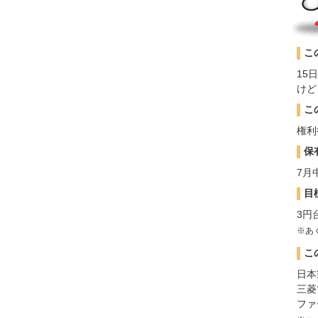
こ
15
けど
こ
権利
保
7月
目
3円
※あ
こ
日本
三菱
ファ