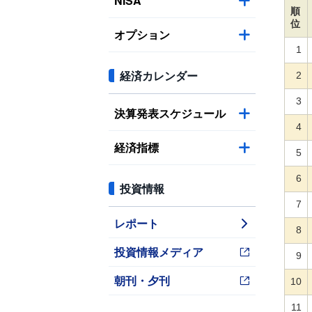
NISA
順
位
オプション
1
経済カレンダー
2
3
決算発表スケジュール
4
経済指標
5
6
投資情報
7
レポート
8
投資情報メディア
9
朝刊・夕刊
10
11