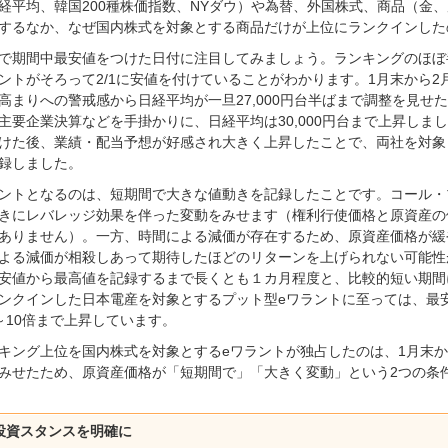
経平均、韓国200種株価指数、NYダウ）や為替、外国株式、商品（金
するなか、なぜ国内株式を対象とする商品だけが上位にランクインした
で期間中最安値をつけた日付に注目してみましょう。ランキングのほぼ半
ントがそろって2/1に安値を付けていることがわかります。1月末から
高まりへの警戒感から日経平均が一旦27,000円台半ばまで調整を見
主要企業決算などを手掛かりに、日経平均は30,000円台まで上昇しまし
けた後、業績・配当予想が好感され大きく上昇したことで、両社を対象
録しました。
ントとなるのは、短期間で大きな値動きを記録したことです。コール・
きにレバレッジ効果を伴った変動をみせます（権利行使価格と原資産の
ありません）。一方、時間による減価が存在するため、原資産価格が緩
よる減価が相殺しあって期待したほどのリターンを上げられない可能性
安値から最高値を記録するまで長くとも１カ月程度と、比較的短い期間
ンクインした日本電産を対象とするプット型eワラントに至っては、最
～10倍まで上昇しています。
キング上位を国内株式を対象とするeワラントが独占したのは、1月末
みせたため、原資産価格が「短期間で」「大きく変動」という2つの条
投資スタンスを明確に