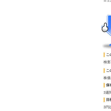
※コ
こ
検査
こ
株価
保
3週
目
3円