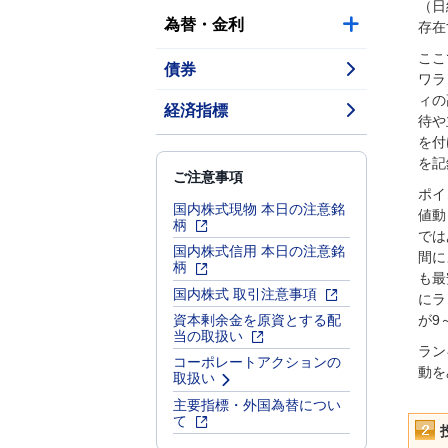
（日
為替・金利
存在
ここ
債券
ワラ
ィの
経済指標
待や
を付
を記
ご注意事項
ポイ
国内株式現物 本日の注意銘
値動
柄
では
国内株式信用 本日の注意銘
間に
柄
も最
国内株式 取引注意事項
にラ
資本剰余金を原資とする配
が9
当の取扱い
ラン
コーポレートアクションの
動を
取扱い
主要指標・外国為替につい
て