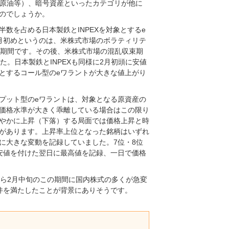
、原油等）、暗号資産といったカテゴリが他に
のでしょうか。
数を占める日本製鉄とINPEXを対象とするe
2月初めというのは、米株式市場のボラティリテ
せた期間です。その後、米株式市場の混乱収束期
た。日本製鉄とINPEXも同様に2月初頭に安値
とするコール型のeワラントが大きな値上がり
プット型のeワラントは、対象となる原資産の
価格水準が大きく乖離している場合はこの限り
やかに上昇（下落）する局面では価格上昇と時
があります。上昇率上位となった銘柄はいずれ
に大きな変動を記録していました。7位・8位
安値を付けた翌日に最高値を記録、一日で価格
から2月中旬のこの期間に国内株式の多くが急変
件を満たしたことが背景にありそうです。