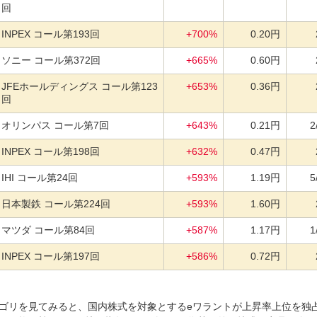
回
INPEX コール第193回
+700%
0.20円
ソニー コール第372回
+665%
0.60円
JFEホールディングス コール第123
+653%
0.36円
回
オリンパス コール第7回
+643%
0.21円
2
INPEX コール第198回
+632%
0.47円
IHI コール第24回
+593%
1.19円
5
日本製鉄 コール第224回
+593%
1.60円
マツダ コール第84回
+587%
1.17円
1
INPEX コール第197回
+586%
0.72円
ゴリを見てみると、国内株式を対象とするeワラントが上昇率上位を独