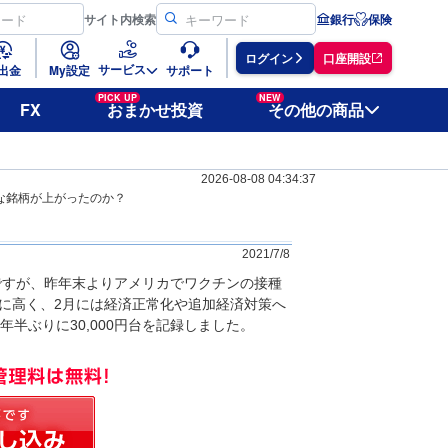
サイト
内検索
銀行
保険
ログイン
口座開設
サービス
出金
My設定
サポート
PICK UP
NEW
FX
おまかせ投資
その他の商品
2026-08-08 04:34:37
んな銘柄が上がったのか？
2021/7/8
ですが、昨年末よりアメリカでワクチンの接種
に高く、2月には経済正常化や追加経済対策へ
半ぶりに30,000円台を記録しました。