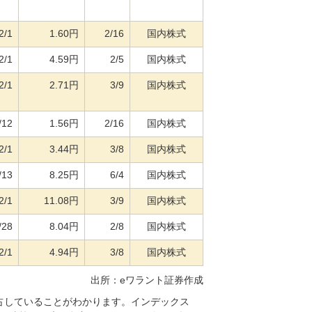
2/1
1.60円
2/16
国内株式
2/1
4.59円
2/5
国内株式
2/1
2.71円
3/9
国内株式
/12
1.56円
2/16
国内株式
2/1
3.44円
3/8
国内株式
/13
8.25円
6/4
国内株式
2/1
11.08円
3/9
国内株式
/28
8.04円
2/8
国内株式
2/1
4.94円
3/8
国内株式
出所：eワラント証券作成
占していることがわかります。インデックス