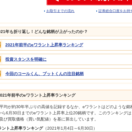
お取引までの流れ
証券総合口座をお持
021年も折り返し！どんな銘柄が上がったのか？
2021年前半のeワラント上昇率ランキング
投資スタンスを明確に
今回のコールくん、プットくんの注目銘柄
2021年前半のeワラント上昇率ランキング
平均が約30年半ぶりの高値を記録するなか、eワラントはどのような銘柄
から6月30日までのeワラント上昇率上位20銘柄です。このランキング
及び買取価格（買い気配値）を基に算出しています。
ラント上昇率ランキング
（2021年1月4日～6月30日）