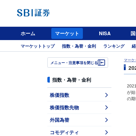
ホーム
マーケット
NISA
国
マーケットトップ
指数・為替・金利
ランキング
経
マーケ
メニュー・注意事項を閉じる
2
指数・為替・金利
20
が始
株価指数
の期
株価指数先物
外国為替
コモディティ