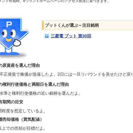
メント作成時、eワラントホームページのアクセス状況に基づきます。
プットくんが選ぶ～注目銘柄
三菱電 プット 第30回
の原資産を選んだ理由
不正発覚で株価が急落したよ。2日には一旦リバウンドを見せたけど戻
の権利行使価格と満期日を選んだ理由
水準と権利行使価格の近い銘柄を選んだよ。
有期間の目安
間程度を想定しているよ。
標売却価格（買気配値）
以上での売却が目標だよ。