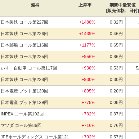
銘柄
上昇率
期間中最安値
(販売価格、日付
日本製鉄 コール第227回
+1488%
0.32円
日本製鉄 コール第226回
+1439%
0.46円
日本郵船 コール第116回
+1177%
0.65円
日本製鉄 コール第225回
+956%
0.86円
いすゞ自動車 コール第117回
+938%
0.53円
5
日本製鉄 コール第228回
+930%
0.30円
日本電産 プット第130回
+895%
0.20円
日本電産 プット第129回
+775%
0.08円
INPEX コール第192回
+732%
0.37円
マツダ コール第86回
+716%
0.76円
JFEホールディングス コール第121
+702%
0.57円