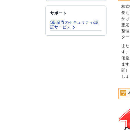
株式
サポート
長期
かけ
SBI証券のセキュリティ/認
想定
証サービス
整理
ター
また
す。
価格
ます
間）
しょ