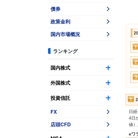
債券
政策金利
国内市場概況
2
ランキング
国内株式
外国株式
投資信託
FX
日経
4日
店頭CFD
値）
eワ