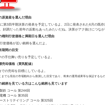
の原資産を選んだ理由
日に第3四半期決算の発表を予定しているよ、2日に発表された6月の既存
、好調だった前年の反動もあったみたいだね。決算がアク抜けにつなが
の権利行使価格と満期日を選んだ理由
行使価格が近い銘柄を選んだよ。
有期間の目安
中の手仕舞い売りを予定しているよ。
標売却価格（買気配値）
台での売却を目標にしているよ。
くまでも現在の市場動向から推測した目安であり、将来の運用成果等を保証するも
の銘柄を見ている方はこんな銘柄も見ています
製鉄 コール 第244回
電機 コール 第35回
ーストリテイリング コール 第325回