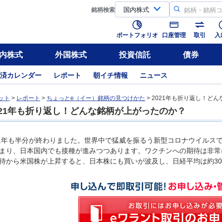
銘柄
検索
ポートフォリオ
口座管理
取引
入
内株式
外国株式
投資信託
債券
済カレンダー
レポート
朝イチ情報
ニュース
ット
>
レポート
>
ちょっとe（イー）銘柄の見つけかた
> 2021年も折り返し！ど
021年も折り返し！どんな銘柄が上がったのか？
21年も半分が終わりました。世界中で猛威を振るう新型コロナウイルス
まり、日本国内でも接種が進みつつあります。ワクチンへの期待は非常
待から米国株が上昇すると、日本株にも買いが波及し、日経平均は約30年