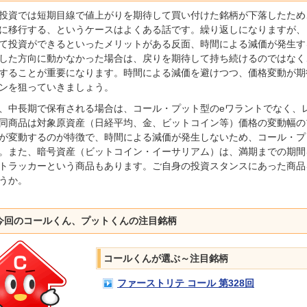
投資では短期目線で値上がりを期待して買い付けた銘柄が下落したため
に移行する、というケースはよくある話です。繰り返しになりますが、
て投資ができるといったメリットがある反面、時間による減価が発生す
した方向に動かなかった場合は、戻りを期待して持ち続けるのではなく
することが重要になります。時間による減価を避けつつ、価格変動が期
ンを狙っていきましょう。
、中長期で保有される場合は、コール・プット型のeワラントでなく、
同商品は対象原資産（日経平均、金、ビットコイン等）価格の変動幅の
が変動するのが特徴で、時間による減価が発生しないため、コール・プ
。また、暗号資産（ビットコイン・イーサリアム）は、満期までの期間を
トラッカーという商品もあります。ご自身の投資スタンスにあった商品
うか。
今回のコールくん、プットくんの注目銘柄
コールくんが選ぶ～注目銘柄
ファーストリテ コール 第328回