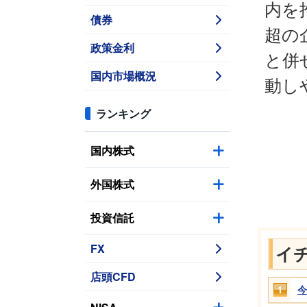
内を
債券
超の
政策金利
と併
国内市場概況
動し
ランキング
国内株式
外国株式
投資信託
FX
イ
店頭CFD
今