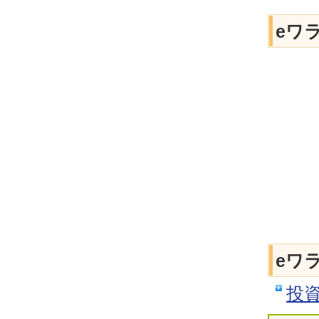
eワ
eワ
投