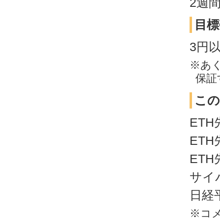
2週
目標
3円
※あ
保証
この
ETH
ETH
ETH
サイ
日経平
※コ