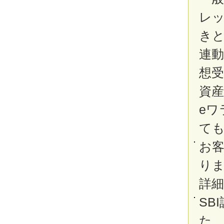
レ
き
連
想
資
e
て
お
り
詳
SB
た