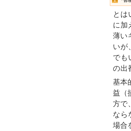
「合
とは
に加
薄い
いが
でも
の出
基本
益（
方で
なら
場合