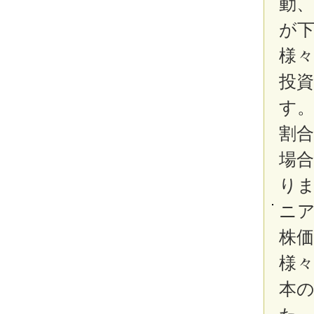
動
が
様
投
す
割
場
り
ニ
株
様
本