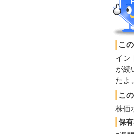
この
イン
が続
たよ
この
株価
保有