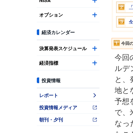
NISA
「
オプション
今
経済カレンダー
今回
決算発表スケジュール
今回
経済指標
ルデ
と、
投資情報
地と
レポート
予想
投資情報メディア
で、
朝刊・夕刊
なっ