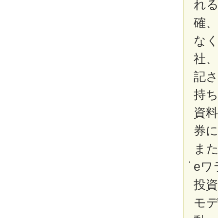
れ
確、
な
社
記
持
資
券
ま
eワ
投資
モ