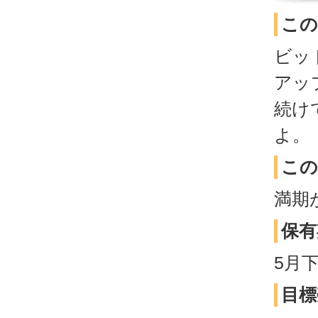
この
ビッ
アッ
続け
よ。
この
満期
保有
5月
目標