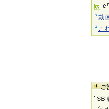
e
動
こ
ご
SB
シ