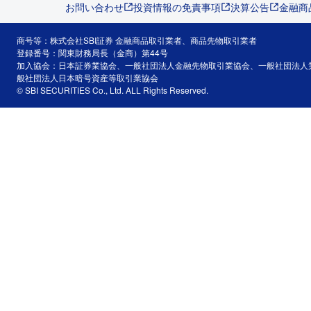
お問い合わせ
投資情報の免責事項
決算公告
金融商
商号等：株式会社SBI証券 金融商品取引業者、商品先物取引業者
登録番号：関東財務局長（金商）第44号
加入協会：日本証券業協会、一般社団法人金融先物取引業協会、一般社団法人
般社団法人日本暗号資産等取引業協会
© SBI SECURITIES Co., Ltd. ALL Rights Reserved.