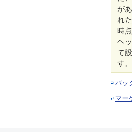
が
れ
時
ヘ
て
す
バッ
マー