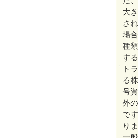
た
大き
さ
場
種
す
ト
る
号
外
で
りま
一