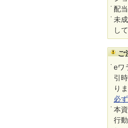
配
未
し
ご
eワ
引
り
必
本
行