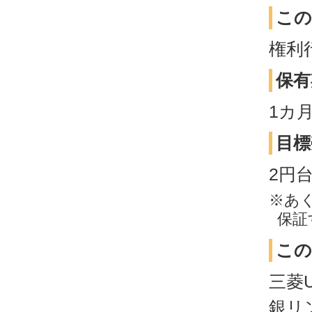
この
権利
保有
1カ
目標
2円
※あ
保証
この
三菱
銀リ