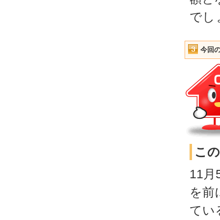
でし
今回
この
11
を前
てい