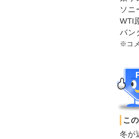
ソニー
WTI
バン
※コ
この
冬が