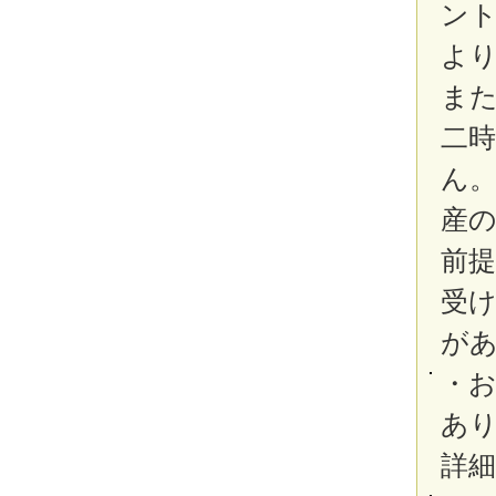
ン
よ
ま
二
ん
産
前
受
が
・
あ
詳