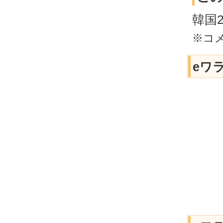
韓国2
※コ
eワ