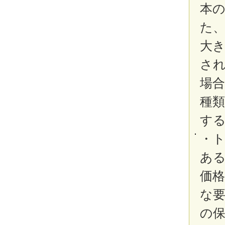
本
た
大き
さ
場
種
す
・
あ
価
な
の