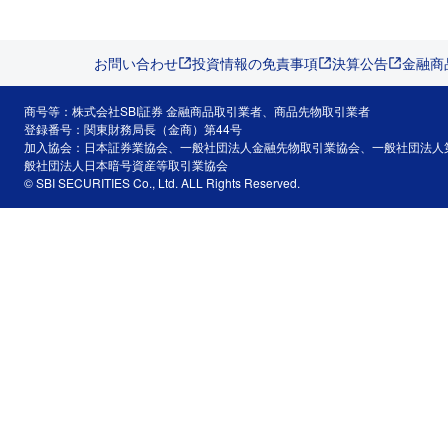
お問い合わせ
投資情報の免責事項
決算公告
金融商
商号等：株式会社SBI証券 金融商品取引業者、商品先物取引業者
登録番号：関東財務局長（金商）第44号
加入協会：日本証券業協会、一般社団法人金融先物取引業協会、一般社団法人
般社団法人日本暗号資産等取引業協会
© SBI SECURITIES Co., Ltd. ALL Rights Reserved.