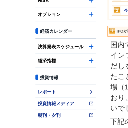
NISA
今
オプション
経済カレンダー
IPO
国内
決算発表スケジュール
イン
経済指標
だし
たこ
投資情報
場（
レポート
おり
投資情報メディア
いで
朝刊・夕刊
下記