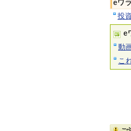
eワ
投
e
動
こ
ご