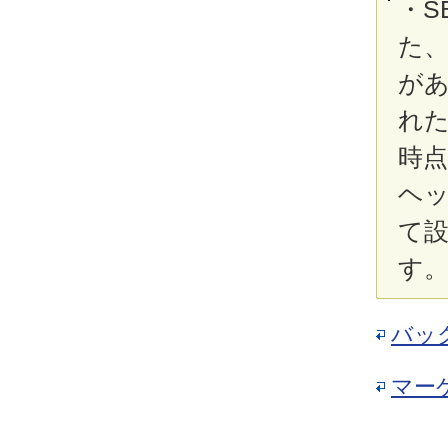
・S
た
が
れ
時
ヘ
て
す
バッ
マー