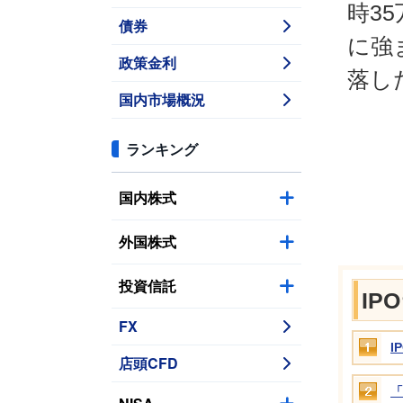
時3
債券
に強
政策金利
落し
国内市場概況
ランキング
国内株式
外国株式
投資信託
I
FX
I
店頭CFD
「