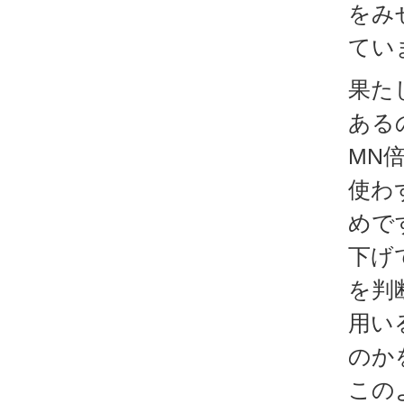
をみ
てい
果た
ある
MN
使わ
めで
下げ
を判
用い
のか
この