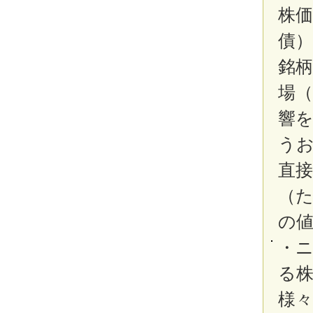
株価
債
銘
場
響
う
直
（
の
・
る
様