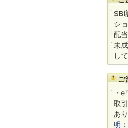
SB
シ
配
未
し
ご
・e
取
あ
明