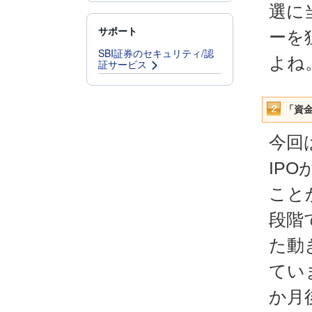
選に
サポート
ーを
SBI証券のセキュリティ/認
よね
証サービス
「資
今回
IP
こと
段階
た動
てい
か月