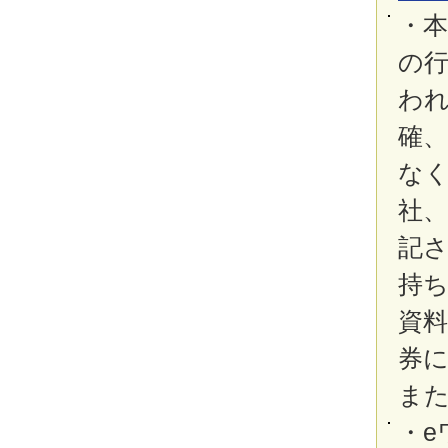
・
の
わ
確、
な
社
記
持
資
券
ま
・