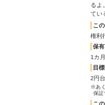
るよ
てい
この
権利
保有
1カ
目標
2円
※あ
保証
この