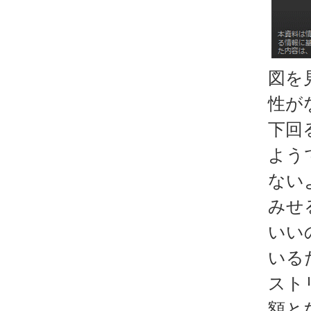
図を
性が
下回
よう
ない
みせ
いい
いる
スト
額と