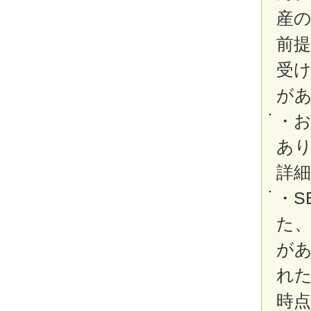
産
前
受
が
・
あ
詳
・S
た
が
れ
時