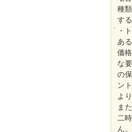
種
す
・
あ
価
な
の
ン
よ
ま
二
ん