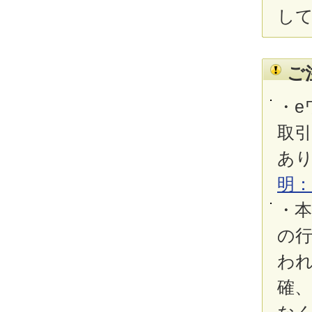
し
ご
・e
取
あ
明
・
の
わ
確、