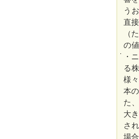
う
直
（
の
・
る
様
本
た
大き
さ
場