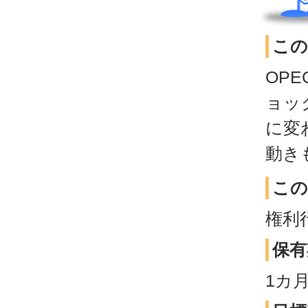
この
OP
ョッ
に変
動き
この
権利
保有
1カ