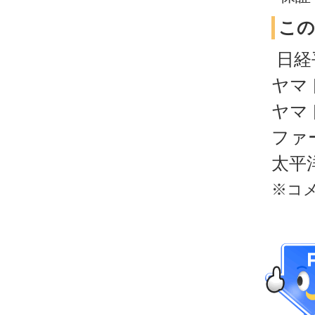
この
日経平
ヤマ
ヤマ
ファ
太平
※コ