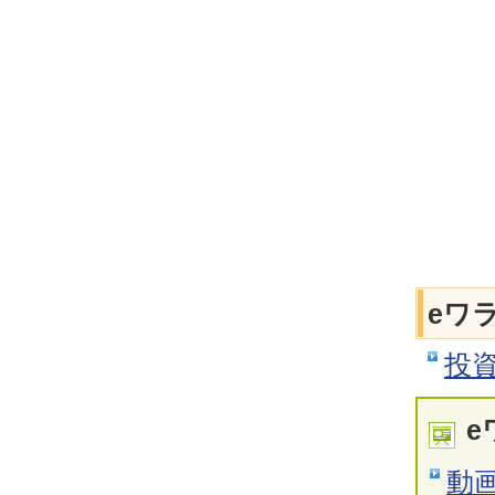
eワ
投
e
動