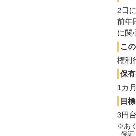
2日
前年
に関
この
権利
保有
1カ
目標
3円
※あ
保証