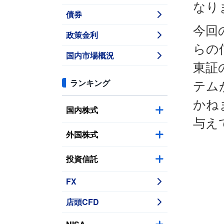
なり
債券
今回
政策金利
らの
国内市場概況
東証
ランキング
テム
かね
国内株式
与え
外国株式
投資信託
FX
店頭CFD