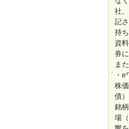
な
社
記
持
資
券
ま
・
株価
債
銘
場
響