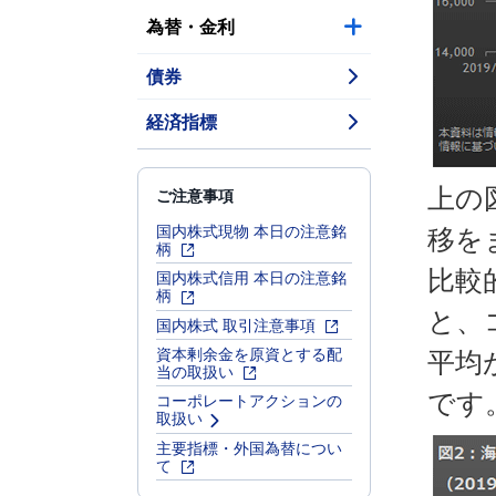
為替・金利
債券
経済指標
上の
ご注意事項
国内株式現物 本日の注意銘
移を
柄
比較
国内株式信用 本日の注意銘
柄
と、
国内株式 取引注意事項
資本剰余金を原資とする配
平均
当の取扱い
です
コーポレートアクションの
取扱い
主要指標・外国為替につい
て