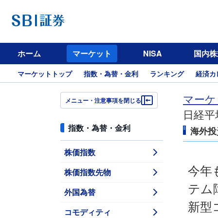
ホーム
マーケット
NISA
国内株
マーケットトップ
指数・為替・金利
ランキング
経済カ
マーケ
メニュー・注意事項を閉じる
日経平
指数・為替・金利
海外投
株価指数
今年
株価指数先物
テム
外国為替
新型
コモディティ