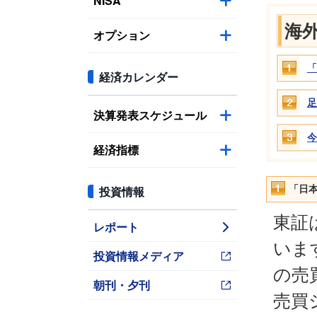
NISA
海
オプション
「
経済カレンダー
足
決算発表スケジュール
今
経済指標
投資情報
「日
東証
レポート
いま
投資情報メディア
の売
朝刊・夕刊
売買