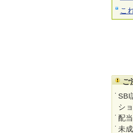
こ
ご
SB
シ
配
未