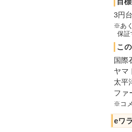
目標
3円
※あ
保証
この
国際
ヤマ
太平
ファ
※コ
eワ