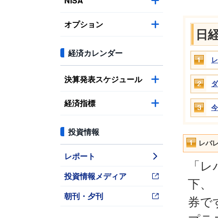
NISA
オプション
日
経済カレンダー
レ
決算発表スケジュール
ダ
経済指標
今
投資情報
レバ
レポート
「レ
投資情報メディア
下、
朝刊・夕刊
券で