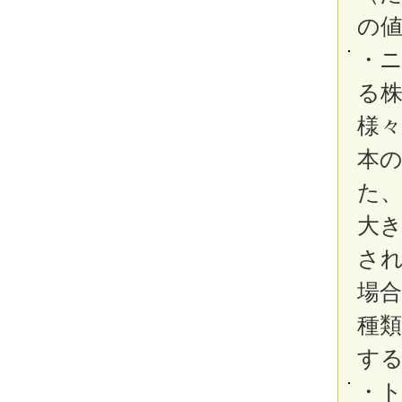
の
・
る
様
本
た
大き
さ
場
種
す
・