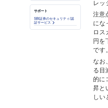
レッ
サポート
注意
SBI証券のセキュリティ/認
証サービス
にな
ロス
円を
です
なお
る目
的に
昇と
しい