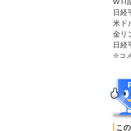
WTI
日経平
米ドル
金リン
日経平
※コ
この