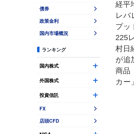
経平
債券
レバ
政策金利
プッ
国内市場概況
22
村日
ランキング
が追
国内株式
商品
外国株式
カー
投資信託
FX
店頭CFD