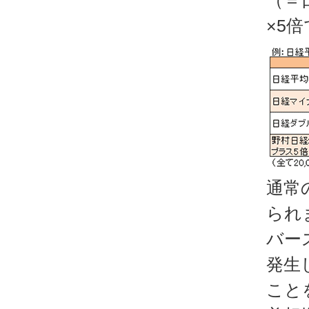
（＝
×5
通常
られ
バー
発生
こと