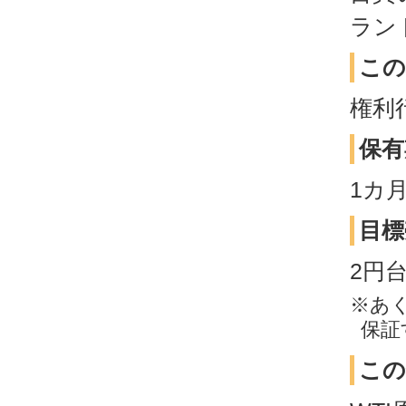
ラン
この
権利
保有
1カ
目標
2円
※あ
保証
この