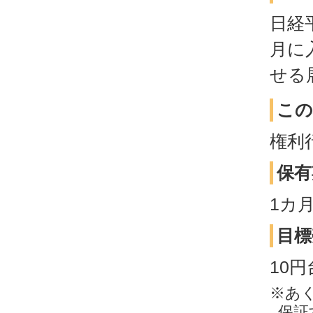
日経
月に
せる
この
権利
保有
1カ
目標
10
※あ
保証