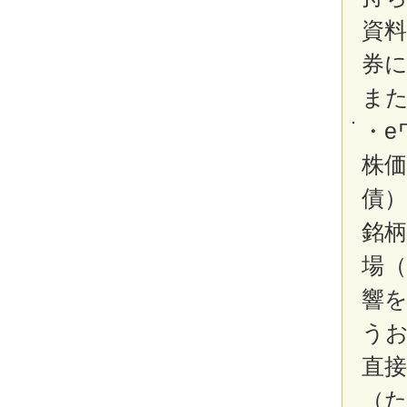
資
券
ま
・
株価
債
銘
場
響
う
直
（