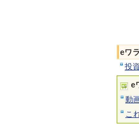
eワ
投
e
動
こ