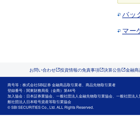
バッ
マー
お問い合わせ
投資情報の免責事項
決算公告
金融商
商号等：株式会社SBI証券 金融商品取引業者、商品先物取引業者
登録番号：関東財務局長（金商）第44号
加入協会：日本証券業協会、一般社団法人金融先物取引業協会、一般社団法人
般社団法人日本暗号資産等取引業協会
© SBI SECURITIES Co., Ltd. ALL Rights Reserved.