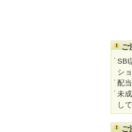
ご
SB
シ
配
未
し
ご