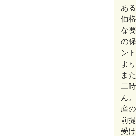
あ
価
な
の
ン
よ
ま
二
ん
産
前
受