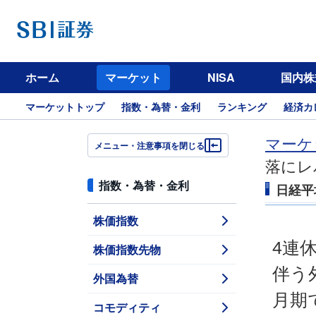
ホーム
マーケット
NISA
国内株
マーケットトップ
指数・為替・金利
ランキング
経済カ
マーケ
メニュー・注意事項を閉じる
落にレ
指数・為替・金利
日経平
株価指数
4連
株価指数先物
伴う
外国為替
月期
コモディティ