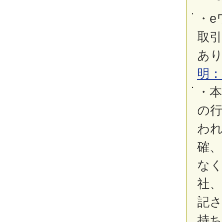
・e
取
あ
明
・
の
わ
確、
な
社
記
持