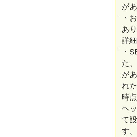
が
・
あ
詳
・S
た
が
れ
時
ヘ
て
す