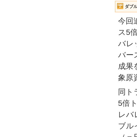
ダブ
今回
ス5
バレ
バー
成果
象原
同ト
5倍
レバ
ブル