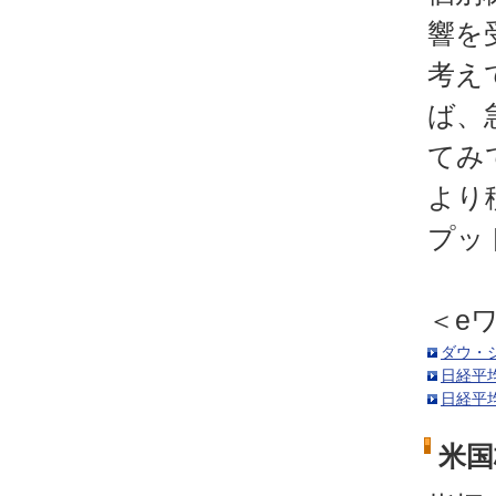
響を
考え
ば、
てみ
より
プッ
＜e
ダウ・
日経平均
日経平
米国