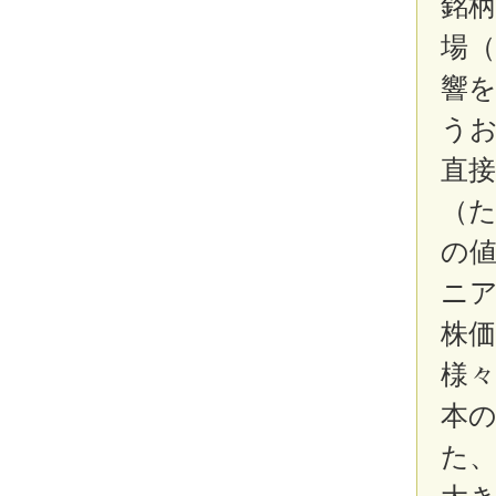
銘
場
響
う
直
（
の
ニ
株
様
本
た