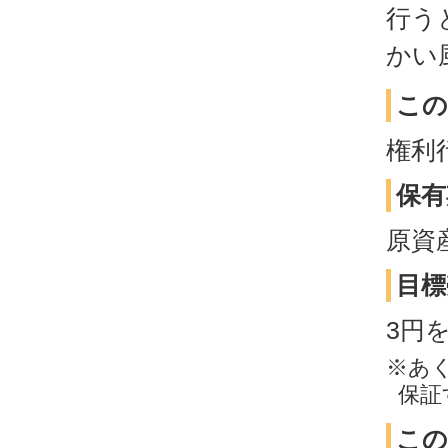
行う
かい
この
権利
保有
原資
目標
3円
※あ
保証
この