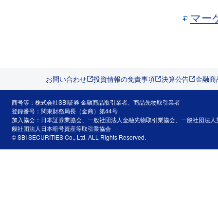
マー
お問い合わせ
投資情報の免責事項
決算公告
金融商
商号等：株式会社SBI証券 金融商品取引業者、商品先物取引業者
登録番号：関東財務局長（金商）第44号
加入協会：日本証券業協会、一般社団法人金融先物取引業協会、一般社団法人
般社団法人日本暗号資産等取引業協会
© SBI SECURITIES Co., Ltd. ALL Rights Reserved.