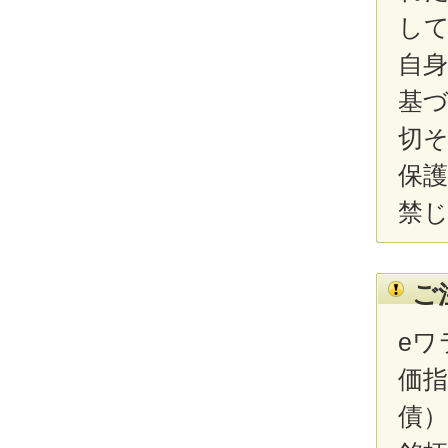
し
自
基
切
保
禁
ご
e
価指
債