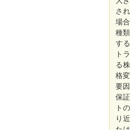
大き
さ
場
種
す
ト
る
格
要
保
ト
り
た