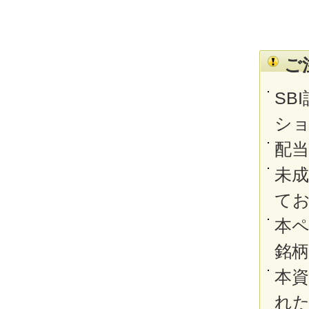
ご
SB
シ
配
未
て
本
銘
本
れ