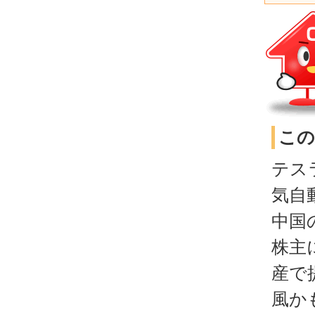
この
テス
気自
中国
株主
産で
風か