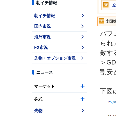
朝イチ情報
今
朝イチ情報
米国
国内市況
バフ
海外市況
られ
FX市況
斂す
先物・オプション市況
＞G
割安
ニュース
マーケット
下図
株式
先物