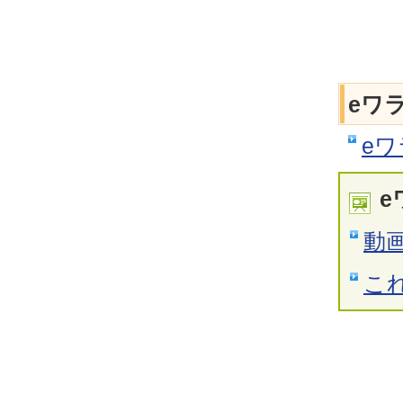
eワ
e
e
動
こ