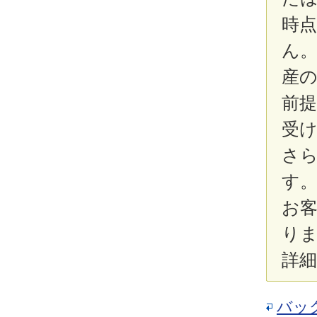
時
ん
産
前
受
さ
す
お
り
詳
バッ