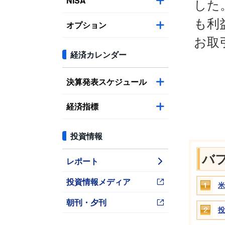
NISA
した
も利
オプション
お取
経済カレンダー
決算発表スケジュール
経済指標
投資情報
バ
レポート
投資情報メディア
米
朝刊・夕刊
投