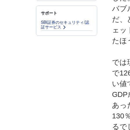
バブ
サポート
だ、
SBI証券のセキュリティ/認
証サービス
ェッ
たほ
では
で1
い値
GD
あっ
13
るで