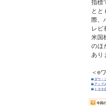
指標
とと
際、
レビ
米国
のほ
あり
＜e
ダウ・ジ
アップル
トヨタ自
今回