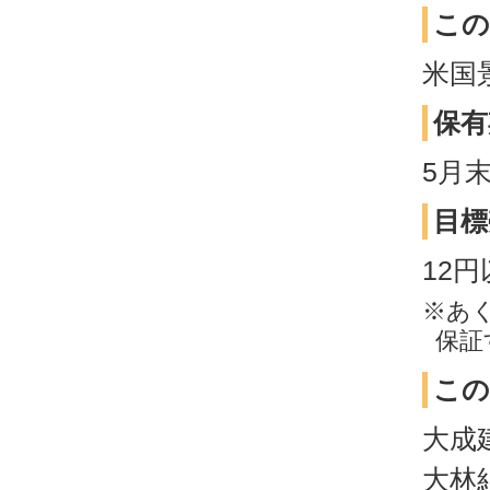
この
米国
保有
5月
目標
12
※あ
保証
この
大成
大林