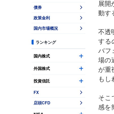
展開
債券
動す
政策金利
国内市場概況
不透
する
ランキング
バフ
国内株式
場の
外国株式
が重
もし
投資信託
FX
そこ
店頭CFD
感を