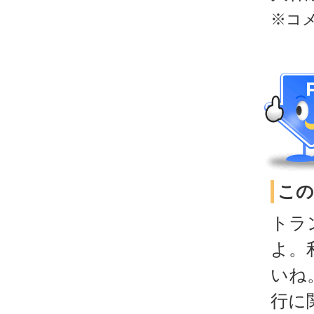
※コ
この
トラ
よ。
いね
行に