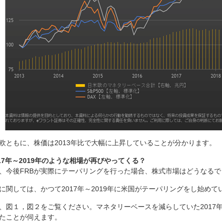
欧ともに、株価は2013年比で大幅に上昇していることが分かります。
017年～2019年のような相場が再びやってくる？
、今後FRBが実際にテーパリングを行った場合、株式市場はどうなるで
に関しては、かつて2017年～2019年に米国がテーパリングをし始め
、図１，図２をご覧ください。マネタリーベースを減らしていた2017年
たことが伺えます。