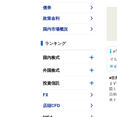
債券
政策金利
国内市場概況
ランキング
e
国内株式
そも
外国株式
■世
投資信託
まず
図１
FX
日米
米ド
店頭CFD