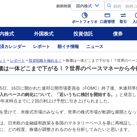
銘柄
検索
ポートフォリオ
口座管理
取引
入
内株式
外国株式
投資信託
債券
済カレンダー
レポート
朝イチ情報
ニュース
ット
>
レポート
>
投資戦略を極める！
> 株価は一体どこまで下がる！？世界のベー
価は一体どこまで下がる！？世界のベースマネーから今
15日、16日に開かれた連邦公開市場委員会（FOMC）終了後、米連邦
入れペースの鈍化について、「近いうちに検討を開始する。」
と発言し
23年末時点までに２回の利上げ予想に引き上げられました。
を受けて、米株式市場のみならず、世界の株式市場が軟調な展開となっ
は、日米欧の金融緩和政策を各国のマネタリーベースを基に再検証し、
に、どの程度、株価が調整されるのかを分析してみたいと思います。