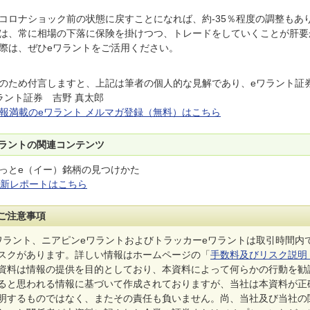
コロナショック前の状態に戻すことになれば、約-35％程度の調整もあ
は、常に相場の下落に保険を掛けつつ、トレードをしていくことが肝要
際は、ぜひeワラントをご活用ください。
のため付言しますと、上記は筆者の個人的な見解であり、eワラント証
ラント証券 吉野 真太郎
報満載のeワラント メルマガ登録（無料）はこちら
ラントの関連コンテンツ
っとe（イー）銘柄の見つけかた
新レポートはこちら
ご注意事項
ワラント、ニアピンeワラントおよびトラッカーeワラントは取引時間内
スクがあります。詳しい情報はホームページの「
手数料及びリスク説明
資料は情報の提供を目的としており、本資料によって何らかの行動を勧
ると思われる情報に基づいて作成されておりますが、当社は本資料が正
明するものではなく、またその責任も負いません。尚、当社及び当社の