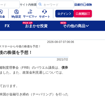
サイト
内検索
銀行
保険
ログイン
口座開設
サービス
出金
My設定
サポート
PICK UP
NEW
FX
おまかせ投資
その他の商品
2026-08-07 07:06:06
スマネーから今後の株価を予想！
後の株価を予想！
2021/7/2
準備制度理事会（FRB）のパウエル議長は、
債券
ました。また、政策金利見通しについては、
ております。
米国が金融引き締め（テーパリング）を行った