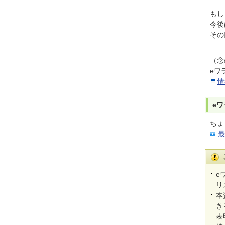
もし
今後
その
（念
eワ
情
eワ
ちょ
最
e
リ
本
き
表