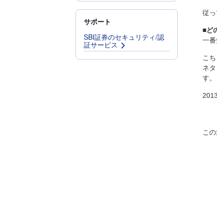
従っ
サポート
■ど
SBI証券のセキュリティ/認
一番
証サービス
こち
ネタ
す。
20
この