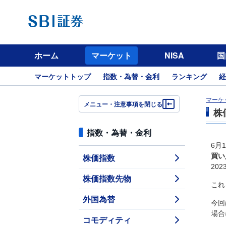
ホーム
マーケット
NISA
国
マーケットトップ
指数・為替・金利
ランキング
経
マーケ
メニュー・注意事項を閉じる
株
指数・為替・金利
6月
株価指数
買い
20
株価指数先物
これ
外国為替
今回
場合
コモディティ