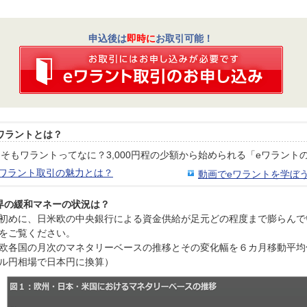
申込後は
即時に
お取引可能！
ワラントとは？
そもワラントってなに？3,000円程の少額から始められる「eワラン
eワラント取引の魅力とは？
動画でeワラントを学ぼ
界の緩和マネーの状況は？
初めに、日米欧の中央銀行による資金供給が足元どの程度まで膨らんで
をご覧ください。
欧各国の月次のマネタリーベースの推移とその変化幅を６カ月移動平均
ル円相場で日本円に換算）