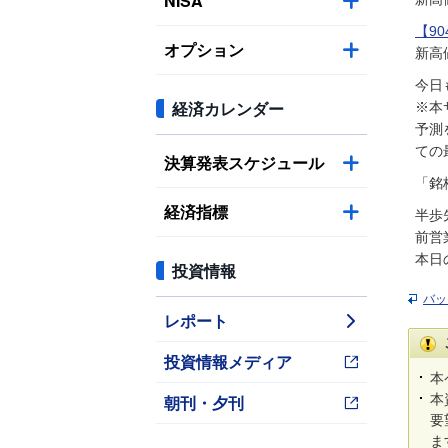
NISA
【9
オプション
新高
今日
経済カレンダー
※本
予測
ての
決算発表スケジュール
「銘
経済指標
半歩
前営
本日
投資情報
バッ
レポート
投資情報メディア
本
朝刊・夕刊
本
要
ま