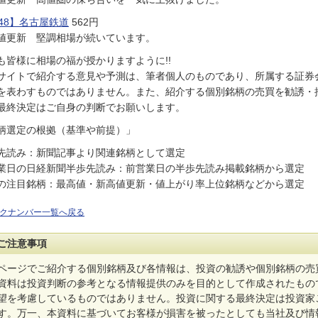
048】名古屋鉄道
562円
値更新 堅調相場が続いています。
も皆様に相場の福が授かりますように!!
サイトで紹介する意見や予測は、筆者個人のものであり、所属する証券
を表わすものではありません。また、紹介する個別銘柄の売買を勧誘・
最終決定はご自身の判断でお願いします。
柄選定の根拠（基準や前提）」
先読み：新聞記事より関連銘柄として選定
業日の日経新聞半歩先読み：前営業日の半歩先読み掲載銘柄から選定
の注目銘柄：最高値・新高値更新・値上がり率上位銘柄などから選定
クナンバー一覧へ戻る
ご注意事項
ページでご紹介する個別銘柄及び各情報は、投資の勧誘や個別銘柄の売
資料は投資判断の参考となる情報提供のみを目的として作成されたもの
望を考慮しているものではありません。投資に関する最終決定は投資家
す。万一、本資料に基づいてお客様が損害を被ったとしても当社及び情