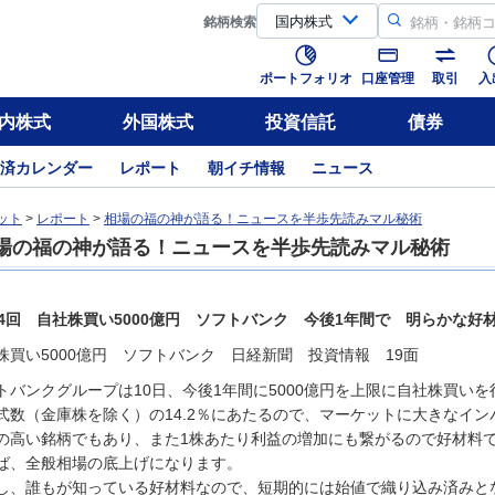
銘柄
検索
ポートフォリオ
口座管理
取引
入
内株式
外国株式
投資信託
債券
済カレンダー
レポート
朝イチ情報
ニュース
ット
>
レポート
>
相場の福の神が語る！ニュースを半歩先読みマル秘術
場の福の神が語る！ニュースを半歩先読みマル秘術
74回 自社株買い5000億円 ソフトバンク 今後1年間で 明らかな好
株買い5000億円 ソフトバンク 日経新聞 投資情報 19面
トバンクグループは10日、今後1年間に5000億円を上限に自社株買い
式数（金庫株を除く）の14.2％にあたるので、マーケットに大きなイ
の高い銘柄でもあり、また1株あたり利益の増加にも繋がるので好材料
ば、全般相場の底上げになります。
し、誰もが知っている好材料なので、短期的には始値で織り込み済みと