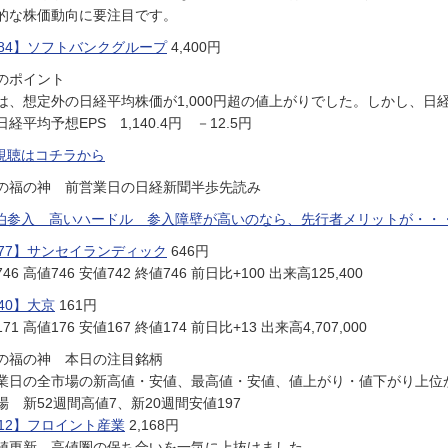
的な株価動向に要注目です。
984】ソフトバンクグループ
4,400円
のポイント
は、想定外の日経平均株価が1,000円超の値上がりでした。しかし、日
5日経平均予想EPS 1,140.4円 －12.5円
視聴はコチラから
の福の神 前営業日の日経新聞半歩先読み
泊参入 高いハードル 参入障壁が高いのなら、先行者メリットが・・
277】サンセイランディック
646円
46 高値746 安値742 終値746 前日比+100 出来高125,400
40】大京
161円
71 高値176 安値167 終値174 前日比+13 出来高4,707,000
の福の神 本日の注目銘柄
業日の全市場の新高値・安値、最高値・安値、値上がり・値下がり上位
場 新52週間高値7、新20週間安値197
312】フロイント産業
2,168円
値更新 高値圏の保ち合いを一気に上抜けました。