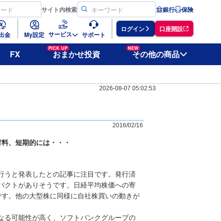
サイト
内検索
銀行
保険
ログイン
口座開設
サービス
出金
My設定
サポート
PICK UP
NEW
FX
おまかせ投資
その他の商品
2026-08-07 05:02:53
2016/02/16
材料、短期的には・・・
を行うと発表したとの記事に注目です。発行済
ンパクトがありそうです。日経平均株価への寄
です。他の大型株に同様に自社株買いの動きが
なる可能性が高く、ソフトバンクグループの