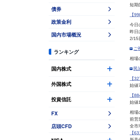
短期
債券
【9
政策金利
今日
昨日
国内市場概況
2/1
ご
ランキング
相場
国内株式
民
【3
外国株式
始値7
【88
投資信託
始値1
FX
相場
前営
店頭CFD
全市
【6
新高