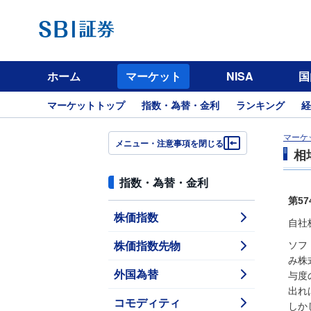
ホーム
マーケット
NISA
国
マーケットトップ
指数・為替・金利
ランキング
経
マーケ
メニュー・注意事項を閉じる
相
指数・為替・金利
第5
株価指数
自社
株価指数先物
ソフ
み株
外国為替
与度
出れ
コモディティ
しか