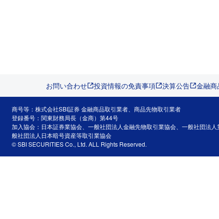
お問い合わせ
投資情報の免責事項
決算公告
金融商
商号等：株式会社SBI証券 金融商品取引業者、商品先物取引業者
登録番号：関東財務局長（金商）第44号
加入協会：日本証券業協会、一般社団法人金融先物取引業協会、一般社団法人
般社団法人日本暗号資産等取引業協会
© SBI SECURITIES Co., Ltd. ALL Rights Reserved.