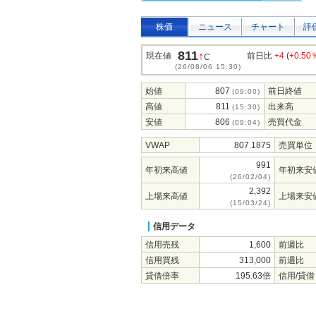
株価
ニュース
チャート
評
811
↑
現在値
前日比
+4
(
+0.50
C
(26/08/06 15:30)
始値
807
前日終値
(09:00)
高値
811
出来高
(15:30)
安値
806
売買代金
(09:04)
VWAP
807.1875
売買単位
991
年初来高値
年初来安
(26/02/04)
2,392
上場来高値
上場来安
(15/03/24)
信用データ
信用売残
1,600
前週比
信用買残
313,000
前週比
貸借倍率
195.63倍
信用/貸借