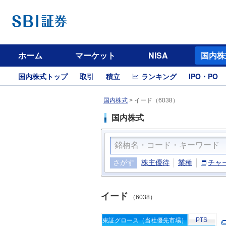
ホーム
マーケット
NISA
国内株
国内株式トップ
取引
積立
ランキング
IPO・PO
国内株式
>
イード（6038）
国内株式
さがす
株主優待
業種
チャ
イード
（6038）
PTS
東証グロース（当社優先市場）