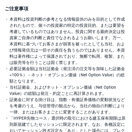
ご注意事項
本資料は投資判断の参考となる情報提供のみを目的として作成
されたもので、個々の投資家の特定の投資目的、または要望を
考慮しているものではありません。投資に関する最終決定は投
資家ご自身の判断と責任でなされるようお願いします。万一、
本資料に基づいてお客さまが損害を被ったとしても当社、およ
び情報発信元は一切その責任を負うものではありません。本資
料は著作権によって保護されており、無断で転用、複製、また
は販売等を行うことは固く禁じます。
必要証拠金額は当社証拠金（発注済の注文等を加味した証拠金
×100％）－ネット・オプション価値（Net Option Value）の総
額となります。
当社証拠金、およびネット・オプション価値（Net Option
Value）の総額は発注・約定ごとに再計算されます。
証拠金に対する掛け目は、指数・有価証券価格の変動状況など
を考慮のうえ、与信管理の観点から、当社の独自の判断により
一律、またはお客さまごとに変更することがあります。
「HYPER先物コース」選択時の取引における建玉保有期限は原
則新規建てしたセッションに限定されます。なお、各種設定に
おいてセッション跨ぎ設定を「あり」とした場合には、プレク