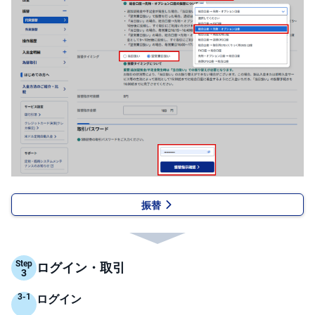
キ
ュ
リ
テ
ィ
・
ト
ー
ク
ン
)
S
BI
ラ
ッ
プ
振替
ロ
ボ
ア
ド
(R
O
Step
ログイン・取引
B
O
P
R
ログイン
O