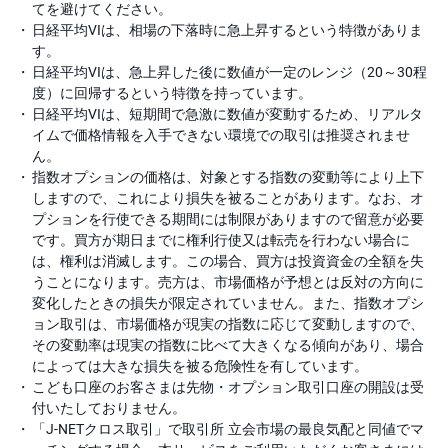
てを避けてください。
日経平均VIは、相場の下落時に急上昇するという特徴がありま
す。
日経平均VIは、急上昇した後に数値が一定のレンジ（20～30程
度）に回帰するという特徴を持っています。
日経平均VIは、短期間で急激に数値が変動するため、リアルタ
イムで価格情報を入手できない環境での取引は推奨されませ
ん。
指数オプションの価格は、対象とする指数の変動等により上下
しますので、これにより損失を被ることがあります。なお、オ
プションを行使できる期間には制限がありますので留意が必要
です。買方が期日までに権利行使又は転売を行わない場合に
は、権利は消滅します。この場合、買方は投資資金の全額を失
うことになります。売方は、市場価格が予想とは反対の方向に
変化したときの損失が限定されていません。また、指数オプシ
ョン取引は、市場価格が現実の指数に応じて変動しますので、
その変動率は現実の指数に比べて大きくなる傾向があり、場合
によっては大きな損失を被る危険性を有しています。
こども口座のお客さまは先物・オプション取引口座の開設は受
付いたしておりません。
「J-NETクロス取引」で取引所 立会市場の最良気配と同値でマ