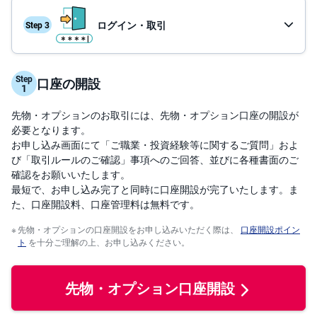
投
ログイン・取引
資
信
託
取引の流れ
Step
口座の開設
債
操作ガイド
券
先物・オプションのお取引には、先物・オプション口座の開設が
FX
必要となります。
お申し込み画面にて「ご職業・投資経験等に関するご質問」およ
び「取引ルールのご確認」事項へのご回答、並びに各種書面のご
お
ま
確認をお願いいたします。
か
PICK
最短で、お申し込み完了と同時に口座開設が完了いたします。ま
せ
UP
投
た、口座開設料、口座管理料は無料です。
資
先物・オプションの口座開設をお申し込みいただく際は、
口座開設ポイン
ト
S
を十分ご理解の上、お申し込みください。
BI
株
オ
プ
先物・オプション口座開設
シ
ョ
ン