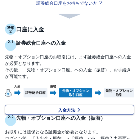
証券総合口座をお持ちでない方
先
物
・
オ
Step
口座に入金
プ
シ
ョ
証券総合口座への入金
ン
先物・オプション口座のお取引には、まず証券総合口座への入金
商
品
が必要となります。
先
その後、「先物・オプション口座」への入金（振替）、お手続き
物
が可能です。
金
・
銀
・
プ
ラ
入金方法
チ
ナ
先物・オプション口座への入金（振替）
外
お取引には担保となる証拠金が必要となります。
貨
建
ログイン後、「入出金・振替」＞「振替」から、振替入力画面へ
NE