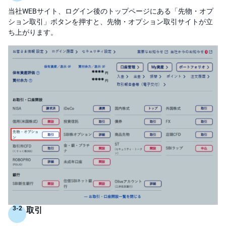
)
当社WEBサイト、ログイン後のトップページにある「先物・オプ
ション取引」ボタンを押すと、先物・オプション取引サイトが立
i
D
ち上がります。
e
C
o
取引