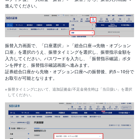
M
W
進んでください。
M
F
取
引
所
C
F
振替入力画面で、「口座選択」＞「総合口座→先物・オプション
D(
く
口座」を選択のうえ、振替タイミングを選択し、振替指示金額を
り
入力してください。パスワードを入力し、「振替指示確認」ボタ
っ
く
ンを押すと、振替指示確認画面へ進みます。
株
証券総合口座から先物・オプション口座への振替後、約5～10分で
3
6
お取引が可能となります。
5)
振替タイミングにおいて、追加証拠金/不足金発生時は「当日扱い」を選択
してください。
店
頭
C
F
D
S
T(
セ