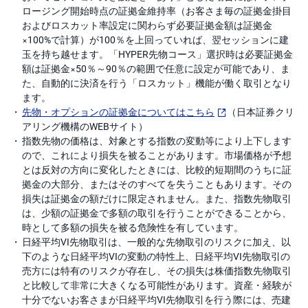
ロージング開始時点の証拠金維持率（お客さま毎の証拠金掛目
およびロスカット率設定に関わらず必要証拠金額は証拠金
×100%で計算）が100％を上回っていれば、翌セッションに建
玉を持ち越せます。「HYPER先物コース」選択時は必要証拠金
額は証拠金×50％～90％の範囲で任意に設定が可能であり、ま
た、自動的に決済を行う「ロスカット」機能が働く取引となり
ます。
先物・オプションの証拠金についてはこちら
（日本証券クリ
アリング機構のWEBサイト）
指数先物の価格は、対象とする指数の変動等により上下します
ので、これにより損失を被ることがあります。市場価格が予想
とは反対の方向に変化したときには、比較的短期間のうちに証
拠金の大部分、またはそのすべてを失うこともあります。その
損失は証拠金の額だけに限定されません。また、指数先物取引
は、少額の証拠金で多額の取引を行うことができることから、
時として多額の損失を被る危険性を有しています。
日経平均VI先物取引は、一般的な先物取引のリスクに加え、以
下のような日経平均VIの変動の特性上、日経平均VI先物取引の
売方には特有のリスクが存在し、その損失は株価指数先物取引
と比較して非常に大きくなる可能性があります。資産・経験が
十分でないお客さまが日経平均VI先物取引を行う際には、売建