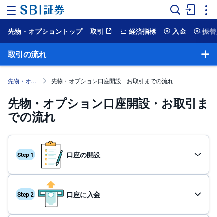
先物・オプショントップ
取引
経済指標
入金
振替
ホ
ー
ム
取引の流れ
マ
ー
先物・オプション取引
先物・オプション口座開設・お取引までの流れ
ケ
ッ
先物・オプション口座開設・お取引ま
ト
での流れ
NISA
国
内
口座の開設
株
式
外
口座に入金
国
株
式