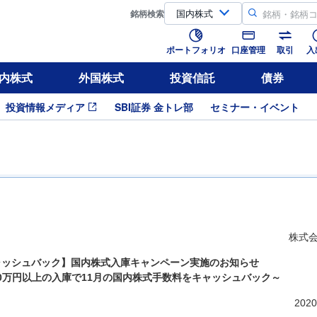
銘柄
検索
ポートフォリオ
口座管理
取引
入
内株式
外国株式
投資信託
債券
投資情報メディア
SBI証券 金トレ部
セミナー・イベント
株式会
キャッシュバック】国内株式入庫キャンペーン実施のお知らせ
00万円以上の入庫で11月の国内株式手数料をキャッシュバック～
202