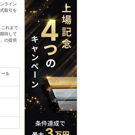
ンライン
式取引を
、これまで
期待して
」の提供
リーを