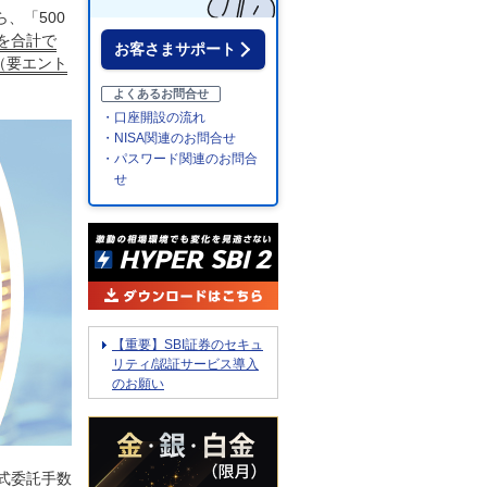
、「500
を合計で
お客さまサポート
（要エント
よくあるお問合せ
・口座開設の流れ
・NISA関連のお問合せ
・パスワード関連のお問合
せ
【重要】SBI証券のセキュ
リティ/認証サービス導入
のお願い
式委託手数