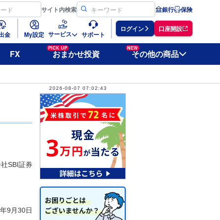
サイト
内検索
銀行
保険
ログイン
口座開設
サービス
出金
My設定
サポート
PICK UP
NEW
FX
おまかせ投資
その他の商品
2026-08-07 07:02:43
社SBI証券
0年9月30日