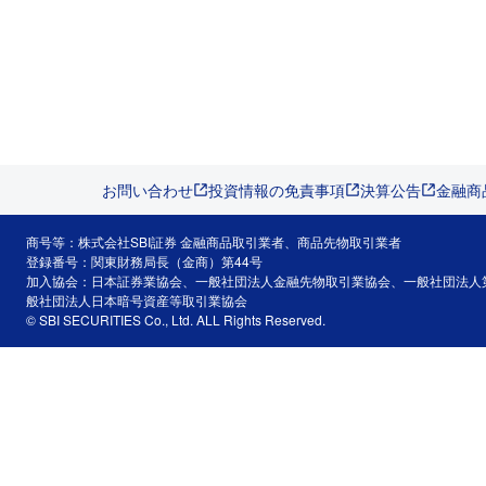
お問い合わせ
投資情報の免責事項
決算公告
金融商
商号等：株式会社SBI証券 金融商品取引業者、商品先物取引業者
登録番号：関東財務局長（金商）第44号
加入協会：日本証券業協会、一般社団法人金融先物取引業協会、一般社団法人
般社団法人日本暗号資産等取引業協会
© SBI SECURITIES Co., Ltd. ALL Rights Reserved.