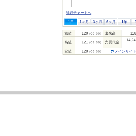
詳細チャートへ
1日
1ヶ月
3ヶ月
6ヶ月
1年
始値
120
出来高
118
(09:00)
14,24
高値
121
売買代金
(09:00)
安値
120
メインサイ
(09:00)