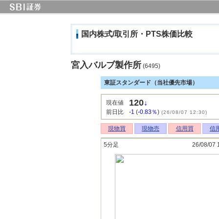
国内株式/取引所・PTS株価比較
宮入バルブ製作所
(6495)
東証スタンダード（当社優先市場）
120
↓
現在値
前日比
-1
(
-0.83％
)
(26/08/07 12:30)
現物買
現物売
信用買
信
5分足
26/08/07 