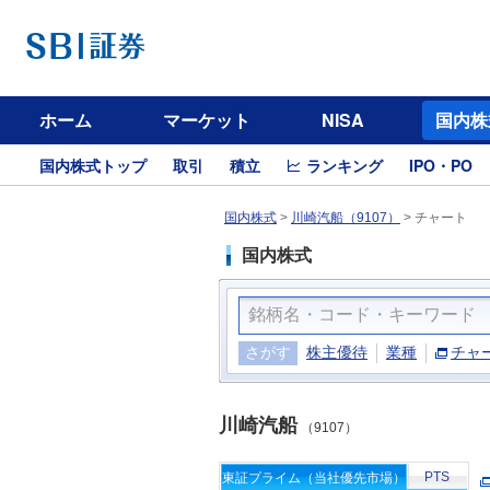
ホーム
マーケット
NISA
国内株
国内株式トップ
取引
積立
ランキング
IPO・PO
国内株式
>
川崎汽船（9107）
>
チャート
国内株式
さがす
株主優待
業種
チャ
川崎汽船
（9107）
PTS
東証プライム（当社優先市場）