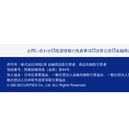
お問い合わせ
投資情報の免責事項
決算公告
金融商
商号等：株式会社SBI証券 金融商品取引業者、商品先物取引業者
登録番号：関東財務局長（金商）第44号
加入協会：日本証券業協会、一般社団法人金融先物取引業協会、一般社団法人
般社団法人日本暗号資産等取引業協会
© SBI SECURITIES Co., Ltd. ALL Rights Reserved.