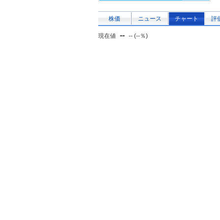
株価
ニュース
チャート
評
--
現在値
-- (--％)