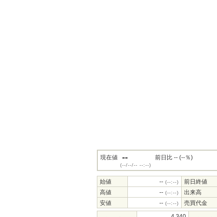
--
現在値
前日比 -- (--％)
(--/--/-- --:--)
始値
--
前日終値
(--:--)
高値
--
出来高
(--:--)
安値
--
売買代金
(--:--)
4,340