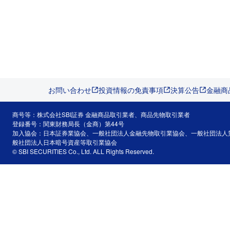
お問い合わせ
投資情報の免責事項
決算公告
金融商
商号等：株式会社SBI証券 金融商品取引業者、商品先物取引業者
登録番号：関東財務局長（金商）第44号
加入協会：日本証券業協会、一般社団法人金融先物取引業協会、一般社団法人
般社団法人日本暗号資産等取引業協会
© SBI SECURITIES Co., Ltd. ALL Rights Reserved.