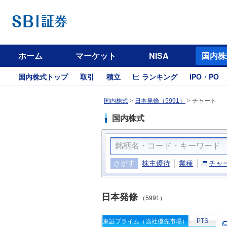
ホーム
マーケット
NISA
国内株
国内株式トップ
取引
積立
ランキング
IPO・PO
国内株式
>
日本発條（5991）
>
チャート
国内株式
さがす
株主優待
業種
チャ
日本発條
（5991）
PTS
東証プライム（当社優先市場）