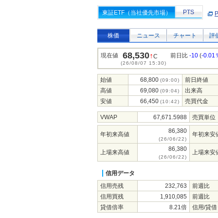
PTS
東証ETF（当社優先市場）
株価
ニュース
チャート
評
68,530
↑
現在値
前日比
-10
(
-0.01
C
(26/08/07 15:30)
始値
68,800
前日終値
(09:00)
高値
69,080
出来高
(09:04)
安値
66,450
売買代金
(10:42)
VWAP
67,671.5988
売買単位
86,380
年初来高値
年初来安
(26/06/22)
86,380
上場来高値
上場来安
(26/06/22)
信用データ
信用売残
232,763
前週比
信用買残
1,910,085
前週比
貸借倍率
8.21倍
信用/貸借