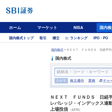
ホーム
マーケット
NISA
国内株
国内株式トップ
取引
積立
ランキング
IPO・PO
国内株式
>
ＮＥＸＴ ＦＵＮＤＳ 日経平均
国内株式
さがす
株主優待
業種
チャ
ＮＥＸＴ ＦＵＮＤＳ 日経
レバレッジ・インデックス連
上場投信
（1570）