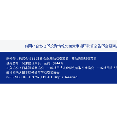
お問い合わせ
投資情報の免責事項
決算公告
金融商
商号等：株式会社SBI証券 金融商品取引業者、商品先物取引業者
登録番号：関東財務局長（金商）第44号
加入協会：日本証券業協会、一般社団法人金融先物取引業協会、一般社団法人
般社団法人日本暗号資産等取引業協会
© SBI SECURITIES Co., Ltd. ALL Rights Reserved.