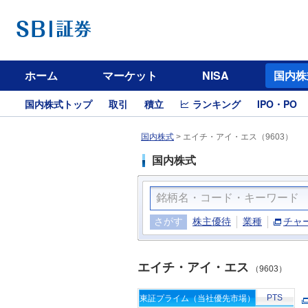
ホーム
マーケット
NISA
国内株
国内株式トップ
取引
積立
ランキング
IPO・PO
国内株式
>
エイチ・アイ・エス（9603）
国内株式
さがす
株主優待
業種
チャ
エイチ・アイ・エス
（9603）
PTS
東証プライム（当社優先市場）