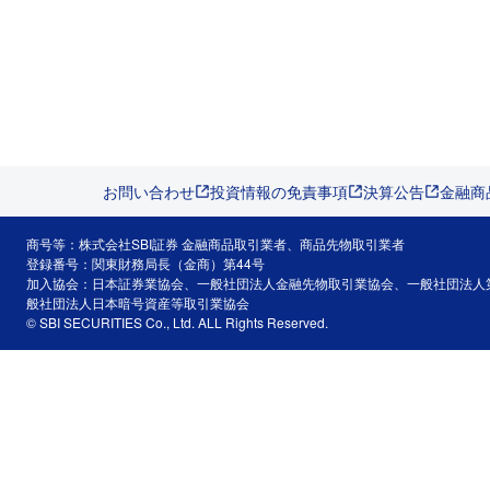
お問い合わせ
投資情報の免責事項
決算公告
金融商
商号等：株式会社SBI証券 金融商品取引業者、商品先物取引業者
登録番号：関東財務局長（金商）第44号
加入協会：日本証券業協会、一般社団法人金融先物取引業協会、一般社団法人
般社団法人日本暗号資産等取引業協会
© SBI SECURITIES Co., Ltd. ALL Rights Reserved.