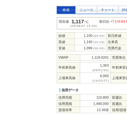
株価
ニュース
チャート
評
1,117
↑
現在値
前日比
+7
(
+0.63
C
(26/08/07 15:30)
始値
1,100
前日終値
(09:00)
高値
1,140
出来高
(10:19)
安値
1,099
売買代金
(09:00)
VWAP
1,119.0201
売買単位
1,363
年初来高値
年初来安
(26/01/20)
6,060
上場来高値
上場来安
(14/02/27)
信用データ
信用売残
110,800
前週比
信用買残
1,480,000
前週比
貸借倍率
13.36倍
信用/貸借