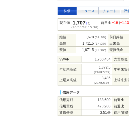
株価
ニュース
チャート
評
1,707
↓
現在値
前日比
+19
(
+1.1
C
(26/08/07 15:30)
始値
1,678
前日終値
(09:00)
高値
1,711.5
出来高
(14:30)
安値
1,671.5
売買代金
(09:02)
VWAP
1,700.434
売買単位
1,872.5
年初来高値
年初来安
(26/07/29)
3,485
上場来高値
上場来安
(21/02/16)
信用データ
信用売残
188,600
前週比
信用買残
473,900
前週比
貸借倍率
2.51倍
信用/貸借