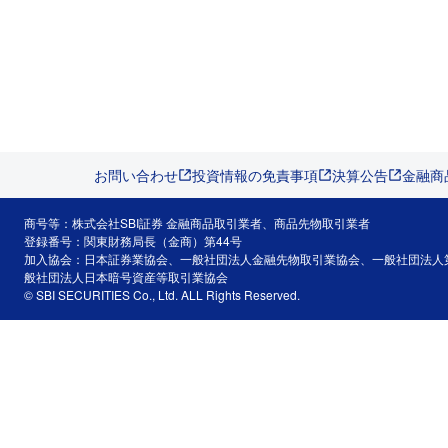
お問い合わせ
投資情報の免責事項
決算公告
金融商
商号等：株式会社SBI証券 金融商品取引業者、商品先物取引業者
登録番号：関東財務局長（金商）第44号
加入協会：日本証券業協会、一般社団法人金融先物取引業協会、一般社団法人
般社団法人日本暗号資産等取引業協会
© SBI SECURITIES Co., Ltd. ALL Rights Reserved.