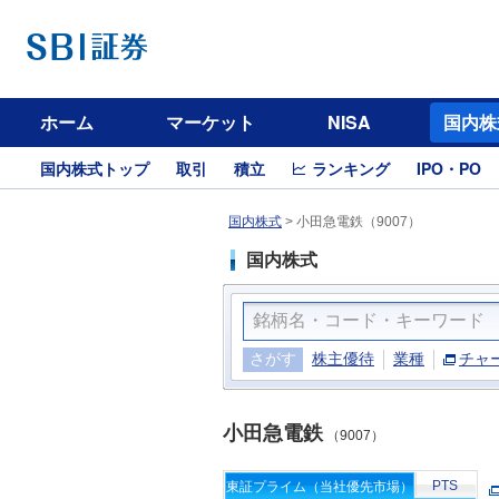
ホーム
マーケット
NISA
国内株
国内株式トップ
取引
積立
ランキング
IPO・PO
国内株式
>
小田急電鉄（9007）
国内株式
さがす
株主優待
業種
チャ
小田急電鉄
（9007）
PTS
東証プライム（当社優先市場）