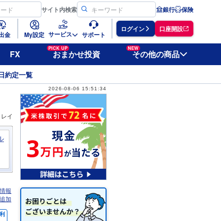
サイト
内検索
銀行
保険
ログイン
口座開設
サービス
出金
My設定
サポート
PICK UP
NEW
FX
おまかせ投資
その他の商品
日約定一覧
2026-08-06 15:51:34
ィレイ
ル
情報
追加
利