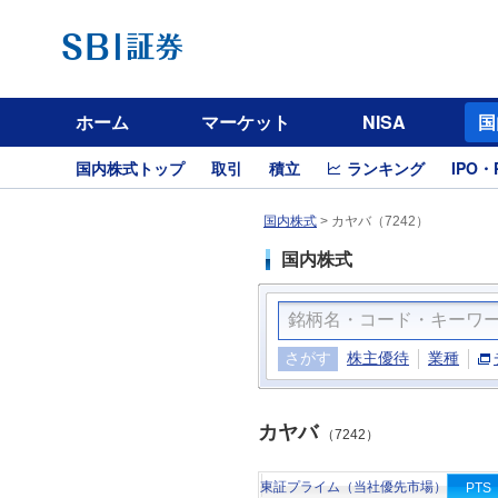
ホーム
マーケット
NISA
国
国内株式トップ
取引
積立
ランキング
IPO・
国内株式
>
カヤバ（7242）
国内株式
さがす
株主優待
業種
カヤバ
（7242）
東証プライム（当社優先市場）
PTS