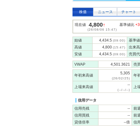
株価
ニュース
チャート
4,800
↑
現在値
基準値比
+3
(26/08/06 15:47)
始値
4,434.5
基準値
(09:00)
高値
4,800
出来高
(15:47)
安値
4,434.5
売買代
(09:00)
VWAP
4,501.3621
売
5,305
年初来高値
年
(26/02/25)
--
上場来高値
上
(--/--/--)
信用データ
信用売残
--
前
信用買残
--
前
貸借倍率
--倍
信用