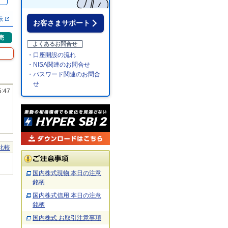
％
示
お客さまサポート
売
よくあるお問合せ
・口座開設の流れ
・NISA関連のお問合せ
・パスワード関連のお問合
せ
5:47
比較
国内株式現物 本日の注意
銘柄
国内株式信用 本日の注意
銘柄
国内株式 お取引注意事項