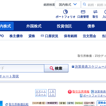
銘柄
検索
ポートフォリオ
口座管理
取引
入
内株式
外国株式
投資信託
債券
PO
株主優待
貸株
口座状況
保有銘柄
注文照会
当
取引所株価：15分デ
決算発表スケジュー
チャート形状
スマート
ＩＲ
取引注意情報
決算発表
アラート
ＴＶ
ポートフォリオへ
貸株金
取引所株価比較