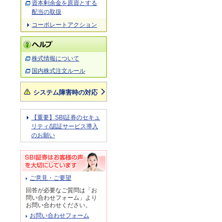
資本剰余金を原資とする
配当の取扱
コーポレートアクション
株式情報について
国内株式注文ルール
システム障害時の対応
【重要】SBI証券のセキュ
リティ/認証サービス導入
のお願い
ご意見・ご要望
回答が必要なご質問は「お
問い合わせフォーム」より
お問い合わせください。
お問い合わせフォーム