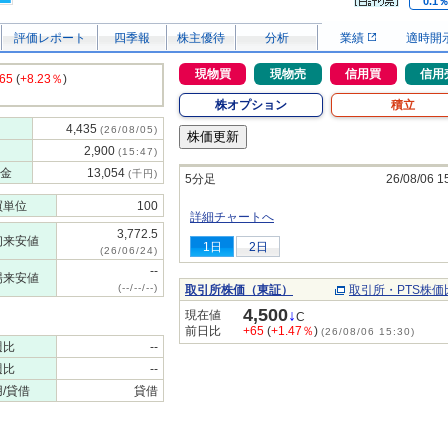
0.1
評価レポート
四季報
株主優待
分析
業績
適時開
現物買
現物売
信用買
信用
65
(
+8.23％
)
株オプション
積立
4,435
(26/08/05)
2,900
(15:47)
金
13,054
(千円)
5分足
26/08/06 1
買単位
100
詳細チャートへ
3,772.5
初来安値
1日
2日
(26/06/24)
--
場来安値
(--/--/--)
取引所株価（東証）
取引所・PTS株価
4,500
↓
現在値
C
前日比
+65
(
+1.47％
)
(26/08/06 15:30)
週比
--
週比
--
/貸借
貸借