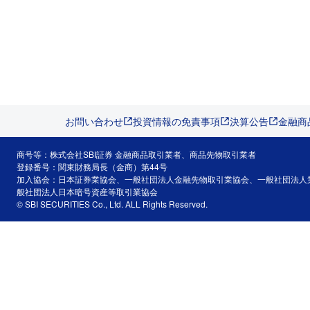
お問い合わせ
投資情報の免責事項
決算公告
金融商
商号等：株式会社SBI証券 金融商品取引業者、商品先物取引業者
登録番号：関東財務局長（金商）第44号
加入協会：日本証券業協会、一般社団法人金融先物取引業協会、一般社団法人
般社団法人日本暗号資産等取引業協会
© SBI SECURITIES Co., Ltd. ALL Rights Reserved.