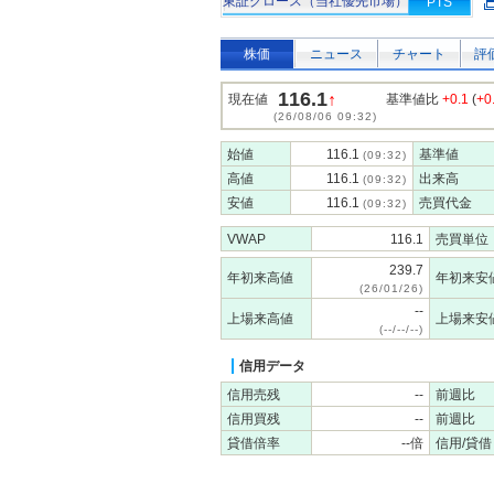
東証グロース（当社優先市場）
PTS
株価
ニュース
チャート
評
116.1
↑
現在値
基準値比
+0.1
(
+0
(26/08/06 09:32)
始値
116.1
基準値
(09:32)
高値
116.1
出来高
(09:32)
安値
116.1
売買代金
(09:32)
VWAP
116.1
売買単位
239.7
年初来高値
年初来安
(26/01/26)
--
上場来高値
上場来安
(--/--/--)
信用データ
信用売残
--
前週比
信用買残
--
前週比
貸借倍率
--倍
信用/貸借