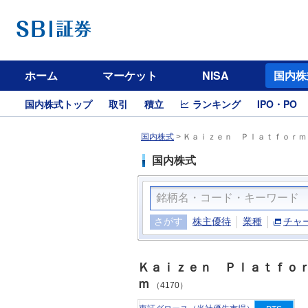
ホーム
マーケット
NISA
国内株
国内株式トップ
取引
積立
ランキング
IPO・PO
国内株式
>
Ｋａｉｚｅｎ Ｐｌａｔｆｏｒｍ（
国内株式
さがす
株主優待
業種
チャ
Ｋａｉｚｅｎ Ｐｌａｔｆｏ
ｍ
（4170）