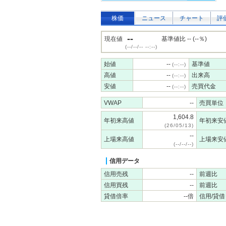
株価
ニュース
チャート
評
--
現在値
基準値比 -- (--％)
(--/--/-- --:--)
始値
--
基準値
(--:--)
高値
--
出来高
(--:--)
安値
--
売買代金
(--:--)
VWAP
--
売買単位
1,604.8
年初来高値
年初来安
(26/05/13)
--
上場来高値
上場来安
(--/--/--)
信用データ
信用売残
--
前週比
信用買残
--
前週比
貸借倍率
--倍
信用/貸借