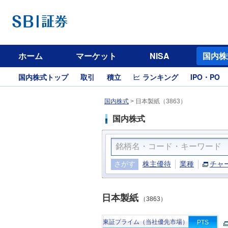
ホーム
マーケット
NISA
国内株
国内株式トップ
取引
積立
ランキング
IPO・PO
国内株式
>
日本製紙（3863）
国内株式
さがす
株主優待
業種
チャ
日本製紙
（3863）
東証プライム（当社優先市場）
PTS