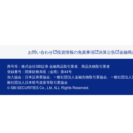
お問い合わせ
投資情報の免責事項
決算公告
金融商
商号等：株式会社SBI証券 金融商品取引業者、商品先物取引業者
登録番号：関東財務局長（金商）第44号
加入協会：日本証券業協会、一般社団法人金融先物取引業協会、一般社団法人
般社団法人日本暗号資産等取引業協会
© SBI SECURITIES Co., Ltd. ALL Rights Reserved.