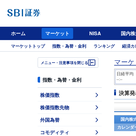
ホーム
マーケット
NISA
国内株
マーケットトップ
指数・為替・金利
ランキング
経済カ
マーケ
メニュー・注意事項を閉じる
日経平均
指数・為替・金利
--:--
決算発
株価指数
株価指数先物
外国為替
国内株
カレンダ
コモディティ