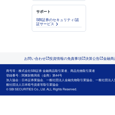
サポート
SBI証券のセキュリティ/認
証サービス
お問い合わせ
投資情報の免責事項
決算公告
金融商
商号等：株式会社SBI証券 金融商品取引業者、商品先物取引業者
登録番号：関東財務局長（金商）第44号
加入協会：日本証券業協会、一般社団法人金融先物取引業協会、一般社団法人
般社団法人日本暗号資産等取引業協会
© SBI SECURITIES Co., Ltd. ALL Rights Reserved.