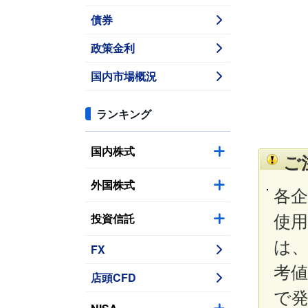
債券
政策金利
国内市場概況
ランキング
国内株式
ご
外国株式
各
投資信託
使
は
FX
考値
店頭CFD
で