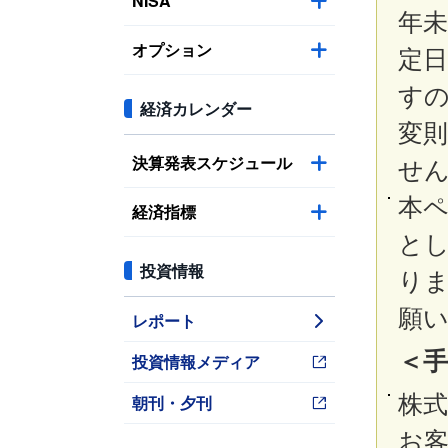
NISA
年
オプション
定
すの
経済カレンダー
変
決算発表スケジュール
せ
本
経済指標
と
投資情報
り
願
レポート
＜
投資情報メディア
株
朝刊・夕刊
お