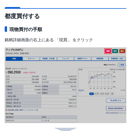
投
資
都度買付する
信
託
現物買付の手順
債
券
銘柄詳細画面の右上にある 「現買」 をクリック
FX
お
ま
か
PICK
せ
UP
投
資
S
BI
株
オ
プ
シ
ョ
ン