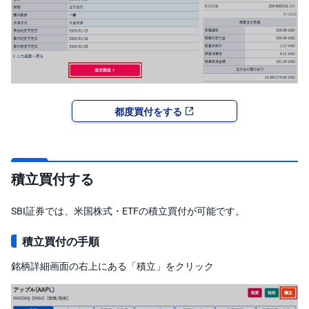
キ
ュ
リ
テ
ィ
・
ト
ー
ク
ン
)
都度買付をする
S
BI
ラ
ッ
プ
積立買付する
ロ
SBI証券では、米国株式・ETFの積立買付が可能です。
ボ
ア
ド
積立買付の手順
(R
O
B
銘柄詳細画面の右上にある「積立」をクリック
O
P
R
O