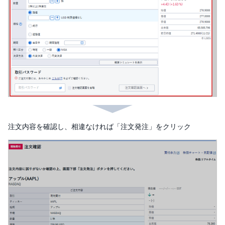
M
W
M
F
取
引
所
C
F
D(
く
り
っ
く
株
3
6
注文内容を確認し、相違なければ「注文発注」をクリック
5)
店
頭
C
F
D
S
T(
セ