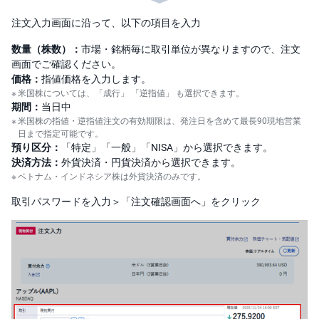
注文入力画面に沿って、以下の項目を入力
先
物
・
数量（株数）：
市場・銘柄毎に取引単位が異なりますので、注文
オ
画面でご確認ください。
プ
シ
価格：
指値価格を入力します。
ョ
米国株については、「成行」 「逆指値」 も選択できます。
ン
期間：
当日中
米国株の指値・逆指値注文の有効期限は、発注日を含めて最長90現地営業
商
日まで指定可能です。
品
預り区分：
「特定」「一般」「NISA」から選択できます。
先
物
決済方法：
外貨決済・円貨決済から選択できます。
ベトナム・インドネシア株は外貨決済のみです。
現物取引の流れ
金
取引パスワードを入力＞「注文確認画面へ」をクリック
・
信用取引の流れ
銀
・
プ
ラ
操作ガイド
チ
ナ
外
貨
建
NE