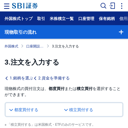
外国株式トップ
取引
米株積立一覧
口座管理
保有銘柄
信用
ホ
ー
ム
現物取引の流れ
マ
外国株式
口座開設・お取引までの流れ
3.注文を入力する
ー
ケ
ッ
3.注文を入力する
ト
NISA
1.銘柄を選ぶ
2.資金を準備する
国
現物株式の買付注文は、
都度買付
または
積立買付
を選択すること
内
ができます。
株
式
都度買付する
積立買付する
外
国
株
式
「積立買付する」は米国株式・ETFのみのサービスです。