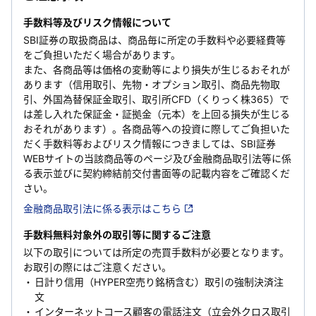
手数料等及びリスク情報について
SBI証券の取扱商品は、商品毎に所定の手数料や必要経費等
をご負担いただく場合があります。
また、各商品等は価格の変動等により損失が生じるおそれが
あります（信用取引、先物・オプション取引、商品先物取
引、外国為替保証金取引、取引所CFD（くりっく株365）で
は差し入れた保証金・証拠金（元本）を上回る損失が生じる
おそれがあります）。各商品等への投資に際してご負担いた
だく手数料等およびリスク情報につきましては、SBI証券
WEBサイトの当該商品等のページ及び金融商品取引法等に係
る表示並びに契約締結前交付書面等の記載内容をご確認くだ
さい。
金融商品取引法に係る表示はこちら
手数料無料対象外の取引等に関するご注意
以下の取引については所定の売買手数料が必要となります。
お取引の際にはご注意ください。
日計り信用（HYPER空売り銘柄含む）取引の強制決済注
文
インターネットコース顧客の電話注文（立会外クロス取引