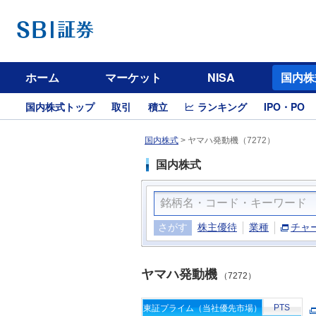
ホーム
マーケット
NISA
国内株
国内株式トップ
取引
積立
ランキング
IPO・PO
国内株式
>
ヤマハ発動機（7272）
国内株式
さがす
株主優待
業種
チャ
ヤマハ発動機
（7272）
PTS
東証プライム（当社優先市場）