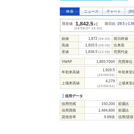
株価
ニュース
チャート
評
1,842.5
↓
現在値
前日比
-29.5
(
-1.
C
(26/08/07 15:30)
始値
1,872
前日終値
(09:00)
高値
1,920.5
出来高
(09:49)
安値
1,836.5
売買代金
(13:58)
VWAP
1,865.7004
売買単位
1,926.5
年初来高値
年初来安
(26/08/06)
4,279
上場来高値
上場来安
(23/08/02)
信用データ
信用売残
150,200
前週比
信用買残
1,484,800
前週比
貸借倍率
9.89倍
信用/貸借