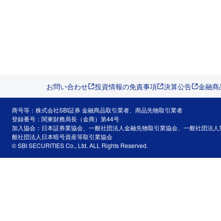
お問い合わせ
投資情報の免責事項
決算公告
金融商
商号等：株式会社SBI証券 金融商品取引業者、商品先物取引業者
登録番号：関東財務局長（金商）第44号
加入協会：日本証券業協会、一般社団法人金融先物取引業協会、一般社団法人
般社団法人日本暗号資産等取引業協会
© SBI SECURITIES Co., Ltd. ALL Rights Reserved.