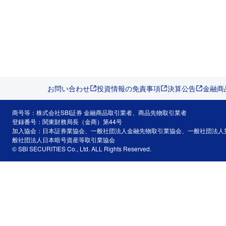
お問い合わせ
投資情報の免責事項
決算公告
金融商
商号等：株式会社SBI証券 金融商品取引業者、商品先物取引業者
登録番号：関東財務局長（金商）第44号
加入協会：日本証券業協会、一般社団法人金融先物取引業協会、一般社団法人
般社団法人日本暗号資産等取引業協会
© SBI SECURITIES Co., Ltd. ALL Rights Reserved.