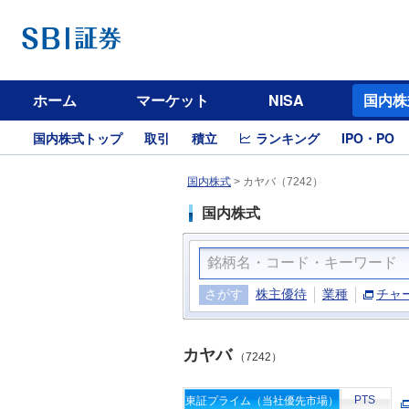
ホーム
マーケット
NISA
国内株
国内株式トップ
取引
積立
ランキング
IPO・PO
国内株式
>
カヤバ（7242）
国内株式
さがす
株主優待
業種
チャ
カヤバ
（7242）
PTS
東証プライム（当社優先市場）