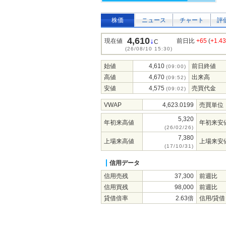
株価
ニュース
チャート
評
4,610
↓
現在値
前日比
+65
(
+1.4
C
(26/08/10 15:30)
始値
4,610
前日終値
(09:00)
高値
4,670
出来高
(09:52)
安値
4,575
売買代金
(09:02)
VWAP
4,623.0199
売買単位
5,320
年初来高値
年初来安
(26/02/26)
7,380
上場来高値
上場来安
(17/10/31)
信用データ
信用売残
37,300
前週比
信用買残
98,000
前週比
貸借倍率
2.63倍
信用/貸借