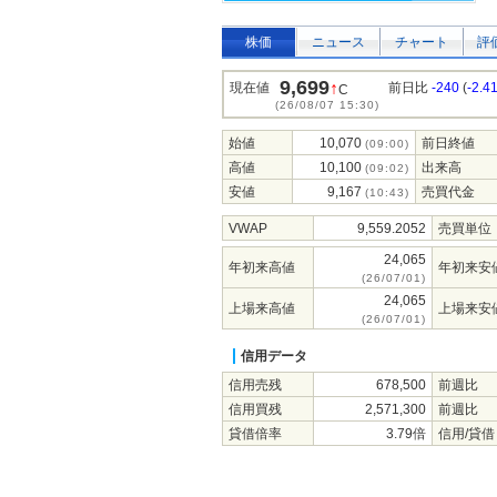
株価
ニュース
チャート
評
9,699
↑
現在値
前日比
-240
(
-2.4
C
(26/08/07 15:30)
始値
10,070
前日終値
(09:00)
高値
10,100
出来高
(09:02)
安値
9,167
売買代金
(10:43)
VWAP
9,559.2052
売買単位
24,065
年初来高値
年初来安
(26/07/01)
24,065
上場来高値
上場来安
(26/07/01)
信用データ
信用売残
678,500
前週比
信用買残
2,571,300
前週比
貸借倍率
3.79倍
信用/貸借