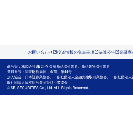
お問い合わせ
投資情報の免責事項
決算公告
金融商
商号等：株式会社SBI証券 金融商品取引業者、商品先物取引業者
登録番号：関東財務局長（金商）第44号
加入協会：日本証券業協会、一般社団法人金融先物取引業協会、一般社団法人
般社団法人日本暗号資産等取引業協会
© SBI SECURITIES Co., Ltd. ALL Rights Reserved.