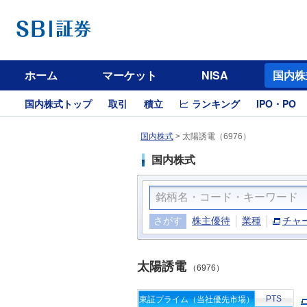
ホーム
マーケット
NISA
国内株
国内株式トップ
取引
積立
ランキング
IPO・PO
国内株式
>
太陽誘電（6976）
国内株式
さがす
株主優待
業種
チャ
太陽誘電
（6976）
PTS
東証プライム（当社優先市場）