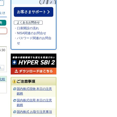
％
お客さまサポート
示
売
よくあるお問合せ
・口座開設の流れ
・NISA関連のお問合せ
・パスワード関連のお問合
せ
5:30
年
比較
国内株式現物 本日の注意
銘柄
国内株式信用 本日の注意
銘柄
国内株式 お取引注意事項