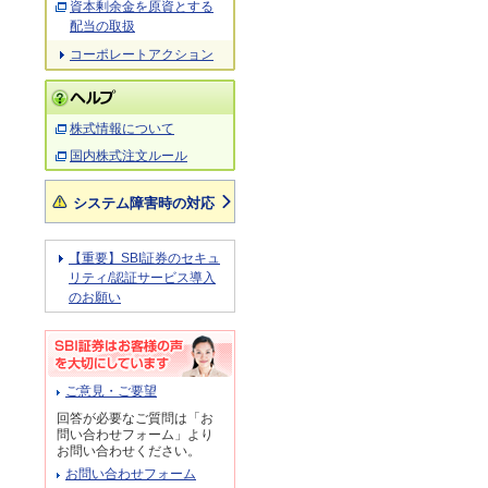
資本剰余金を原資とする
配当の取扱
コーポレートアクション
株式情報について
国内株式注文ルール
システム障害時の対応
【重要】SBI証券のセキュ
リティ/認証サービス導入
のお願い
ご意見・ご要望
回答が必要なご質問は「お
問い合わせフォーム」より
お問い合わせください。
お問い合わせフォーム