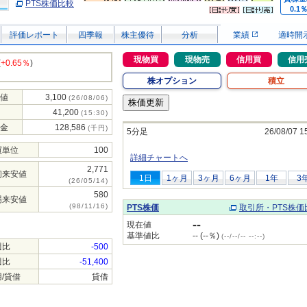
PTS株価比較
0.1
評価レポート
四季報
株主優待
分析
業績
適時開
現物買
現物売
信用買
信用
(
+0.65％
)
株オプション
積立
値
3,100
(26/08/06)
41,200
(15:30)
金
128,586
(千円)
5分足
26/08/07 1
買単位
100
詳細チャートへ
2,771
初来安値
1日
1ヶ月
3ヶ月
6ヶ月
1年
3
(26/05/14)
580
場来安値
(98/11/16)
PTS株価
取引所・PTS株価
--
現在値
基準値比
-- (--％)
(--/--/-- --:--)
週比
-500
週比
-51,400
/貸借
貸借