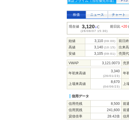
PTS
東証プライム（当社優先市場）
株価
ニュース
チャート
3,120
↓
現在値
前日比
+20
C
(26/08/07 15:30)
始値
3,110
前日終
(09:00)
高値
3,140
出来高
(10:15)
安値
3,105
売買代
(09:01)
VWAP
3,121.0073
売
3,340
年初来高値
年
(26/01/23)
8,670
上場来高値
上
(04/06/23)
信用データ
信用売残
8,500
前
信用買残
241,600
前
貸借倍率
28.42倍
信用