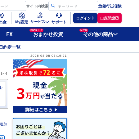
サイト
内検索
銀行
保険
ログイン
口座開設
サービス
出金
My設定
サポート
PICK UP
NEW
FX
おまかせ投資
その他の商品
日約定一覧
2026-08-08 03:19:21
ィレイ
ル
追加
利