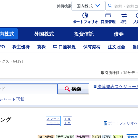
銘柄
検索
ポートフォリオ
口座管理
取引
入
内株式
外国株式
投資信託
債券
PO
株主優待
貸株
口座状況
保有銘柄
注文照会
当
グス（6419）
取引所株価：15分デ
決算発表スケジュー
チャート形状
ング
スマート
ＩＲ
ポートフォリオへ
アラート
ＴＶ
貸株金