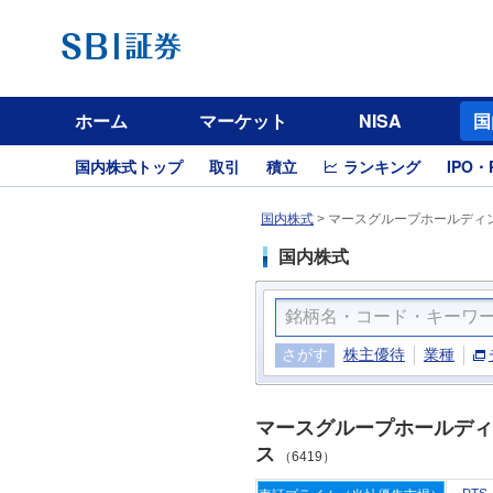
ホーム
マーケット
NISA
国
国内株式トップ
取引
積立
ランキング
IPO・
国内株式
>
マースグループホールディン
国内株式
さがす
株主優待
業種
マースグループホールディ
ス
（6419）