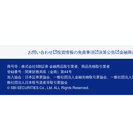
お問い合わせ
投資情報の免責事項
決算公告
金融商
商号等：株式会社SBI証券 金融商品取引業者、商品先物取引業者
登録番号：関東財務局長（金商）第44号
加入協会：日本証券業協会、一般社団法人金融先物取引業協会、一般社団法人
般社団法人日本暗号資産等取引業協会
© SBI SECURITIES Co., Ltd. ALL Rights Reserved.