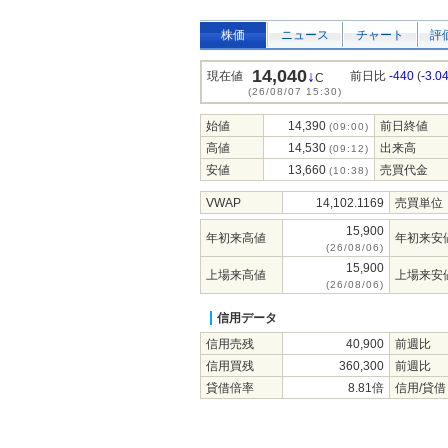
株価
ニュース
チャート
評
14,040
↓
現在値
前日比
-440
(
-3.0
C
(26/08/07 15:30)
始値
14,390
前日終値
(09:00)
高値
14,530
出来高
(09:12)
安値
13,660
売買代金
(10:38)
VWAP
14,102.1169
売買単位
15,900
年初来高値
年初来安
(26/08/06)
15,900
上場来高値
上場来安
(26/08/06)
信用データ
信用売残
40,900
前週比
信用買残
360,300
前週比
貸借倍率
8.81倍
信用/貸借