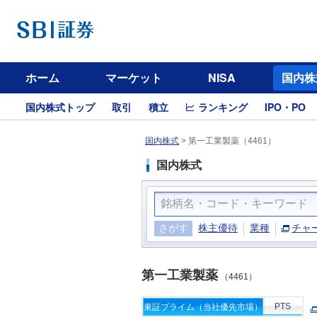
ホーム
マーケット
NISA
国内株
国内株式トップ
取引
積立
ランキング
IPO・PO
国内株式
>
第一工業製薬（4461）
国内株式
さがす
株主優待
業種
チャ
第一工業製薬
（4461）
PTS
東証プライム（当社優先市場）