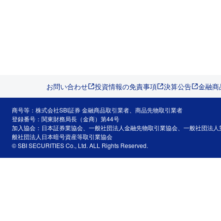
お問い合わせ
投資情報の免責事項
決算公告
金融商
商号等：株式会社SBI証券 金融商品取引業者、商品先物取引業者
登録番号：関東財務局長（金商）第44号
加入協会：日本証券業協会、一般社団法人金融先物取引業協会、一般社団法人
般社団法人日本暗号資産等取引業協会
© SBI SECURITIES Co., Ltd. ALL Rights Reserved.