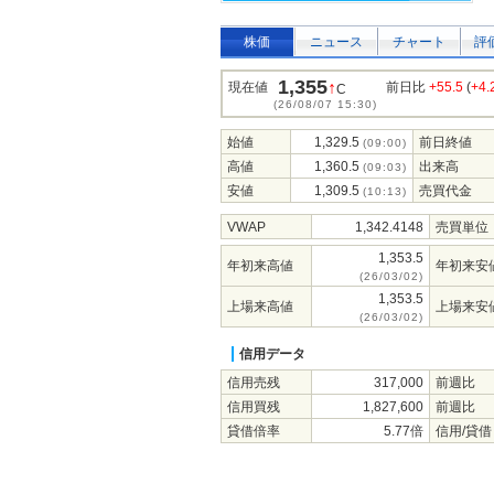
株価
ニュース
チャート
評
1,355
↑
現在値
前日比
+55.5
(
+4
C
(26/08/07 15:30)
始値
1,329.5
前日終値
(09:00)
高値
1,360.5
出来高
(09:03)
安値
1,309.5
売買代金
(10:13)
VWAP
1,342.4148
売買単位
1,353.5
年初来高値
年初来安
(26/03/02)
1,353.5
上場来高値
上場来安
(26/03/02)
信用データ
信用売残
317,000
前週比
信用買残
1,827,600
前週比
貸借倍率
5.77倍
信用/貸借