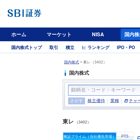
ホーム
マーケット
NISA
国内株
国内株式トップ
取引
積立
ランキング
IPO・PO
国内株式
>
東レ（3402）
国内株式
さがす
株主優待
業種
チャ
東レ
（3402）
PTS
東証プライム（当社優先市場）