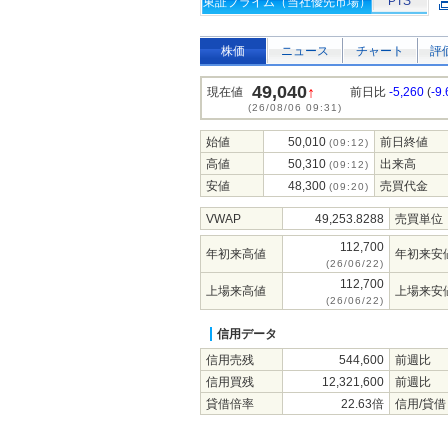
PTS
東証プライム（当社優先市場）
株価
ニュース
チャート
評
49,040
↑
現在値
前日比
-5,260
(
-9
(26/08/06 09:31)
始値
50,010
前日終値
(09:12)
高値
50,310
出来高
(09:12)
安値
48,300
売買代金
(09:20)
VWAP
49,253.8288
売買単位
112,700
年初来高値
年初来安
(26/06/22)
112,700
上場来高値
上場来安
(26/06/22)
信用データ
信用売残
544,600
前週比
信用買残
12,321,600
前週比
貸借倍率
22.63倍
信用/貸借