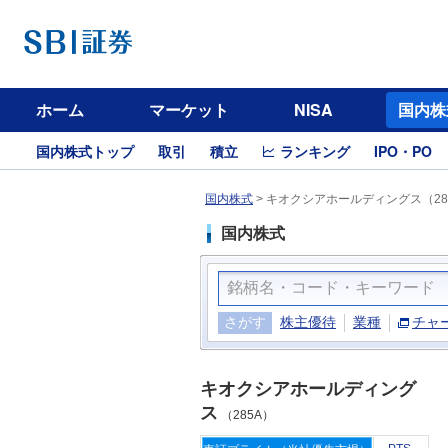
ホーム
マーケット
NISA
国内株
国内株式トップ
取引
積立
ランキング
IPO・PO
国内株式
>
キオクシアホールディングス（28
国内株式
さがす
株主優待
業種
チャ
キオクシアホールディング
ス
（285A）