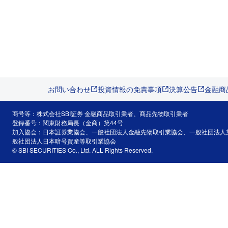
お問い合わせ
投資情報の免責事項
決算公告
金融商
商号等：株式会社SBI証券 金融商品取引業者、商品先物取引業者
登録番号：関東財務局長（金商）第44号
加入協会：日本証券業協会、一般社団法人金融先物取引業協会、一般社団法人
般社団法人日本暗号資産等取引業協会
© SBI SECURITIES Co., Ltd. ALL Rights Reserved.