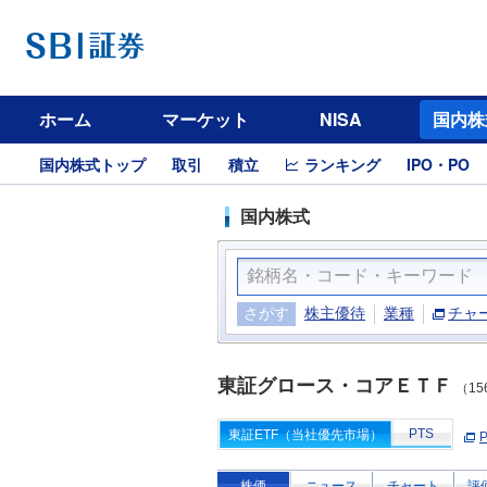
ホーム
マーケット
NISA
国内株
国内株式トップ
取引
積立
ランキング
IPO・PO
国内株式
さがす
株主優待
業種
チャ
東証グロース・コアＥＴＦ
（15
PTS
東証ETF（当社優先市場）
株価
ニュース
チャート
評