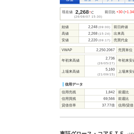
2,268
↑
現在値
前日比
+30
(
+1.3
C
(26/08/07 15:30)
始値
2,248
前日終値
(09:00)
高値
2,268
出来高
(15:24)
安値
2,220
売買代金
(09:17)
VWAP
2,250.2067
売買単位
2,736
年初来高値
年初来安
(26/05/27)
5,160
上場来高値
上場来安
(21/09/15)
信用データ
信用売残
1,842
前週比
信用買残
69,566
前週比
貸借倍率
37.77倍
信用/貸借
東証グロース・コアＥＴＦ