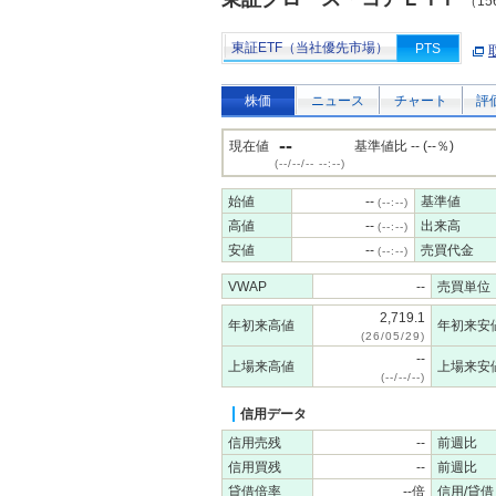
（15
東証ETF（当社優先市場）
PTS
株価
ニュース
チャート
評
--
現在値
基準値比 -- (--％)
(--/--/-- --:--)
始値
--
基準値
(--:--)
高値
--
出来高
(--:--)
安値
--
売買代金
(--:--)
VWAP
--
売買単位
2,719.1
年初来高値
年初来安
(26/05/29)
--
上場来高値
上場来安
(--/--/--)
信用データ
信用売残
--
前週比
信用買残
--
前週比
貸借倍率
--倍
信用/貸借