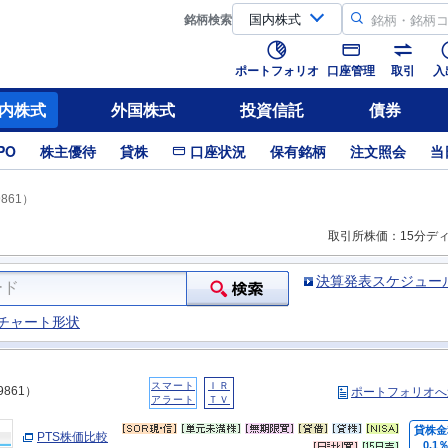
銘柄
検索
ポートフォリオ
口座管理
取引
入
内株式
外国株式
投資信託
債券
PO
株主優待
貸株
口座状況
保有銘柄
注文照会
当
861）
取引所株価：15分デ
決算発表スケジュー
チャート形状
スマート
ＩＲ
9861）
ポートフォリオへ
アラート
ＴＶ
貸株金
PTS株価比較
0.1