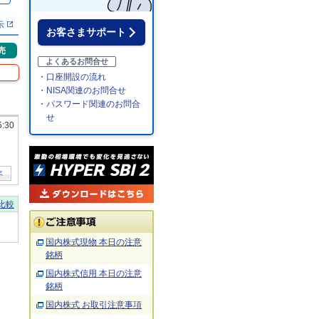
示
お客さまサポート
売
よくあるお問合せ
・口座開設の流れ
・NISA関連のお問合せ
・パスワード関連のお問合
せ
5:30
年
比較
国内株式現物 本日の注意
銘柄
国内株式信用 本日の注意
銘柄
国内株式 お取引注意事項