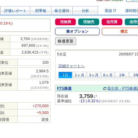
評価レポート
四季報
株主優待
分析
業績
適時開
現物買
現物売
信用買
信用
+0.19％
)
株オプション
積立
値
3,764
(26/08/06)
697,600
(15:30)
金
2,636,415
(千円)
5分足
26/08/07 1
買単位
100
詳細チャートへ
2,984.5
初来安値
1日
1ヶ月
3ヶ月
6ヶ月
1年
3
(26/01/08)
1,079
場来安値
(13/10/08)
PTS株価
取引所・PTS株価
3,759
↓
現在値
*
基準値比
-12
(
-0.32％
)
(26/08/07 23:08)
週比
+270,000
週比
+5,500
/貸借
貸借