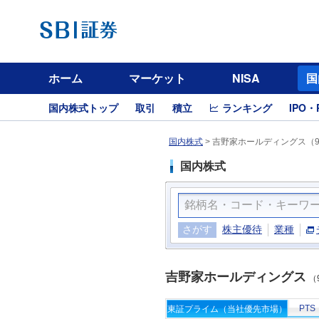
ホーム
マーケット
NISA
国
国内株式トップ
取引
積立
ランキング
IPO・
国内株式
>
吉野家ホールディングス（9
国内株式
さがす
株主優待
業種
吉野家ホールディングス
（
PTS
東証プライム（当社優先市場）