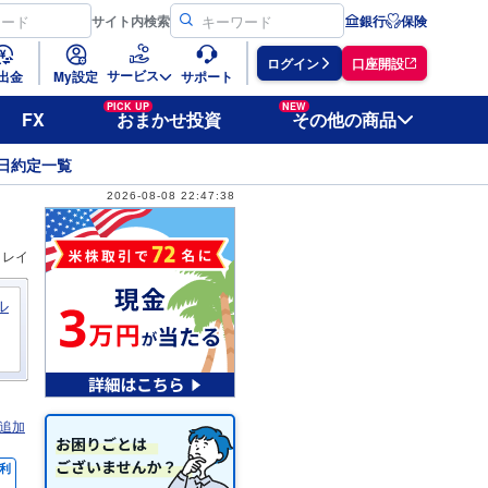
サイト
内検索
銀行
保険
ログイン
口座開設
サービス
出金
My設定
サポート
PICK UP
NEW
FX
おまかせ投資
その他の商品
日約定一覧
2026-08-08 22:47:38
ィレイ
ル
追加
利
％