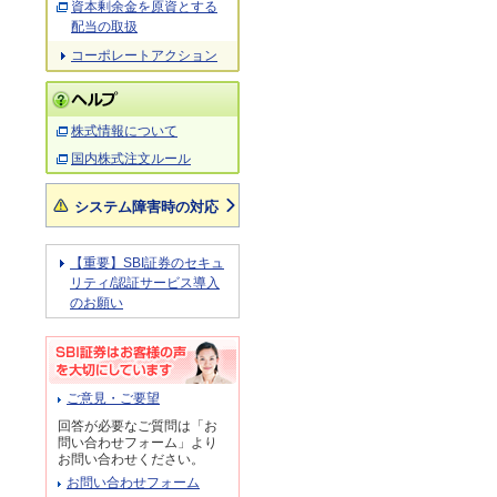
資本剰余金を原資とする
配当の取扱
コーポレートアクション
株式情報について
国内株式注文ルール
システム障害時の対応
【重要】SBI証券のセキュ
リティ/認証サービス導入
のお願い
ご意見・ご要望
回答が必要なご質問は「お
問い合わせフォーム」より
お問い合わせください。
お問い合わせフォーム