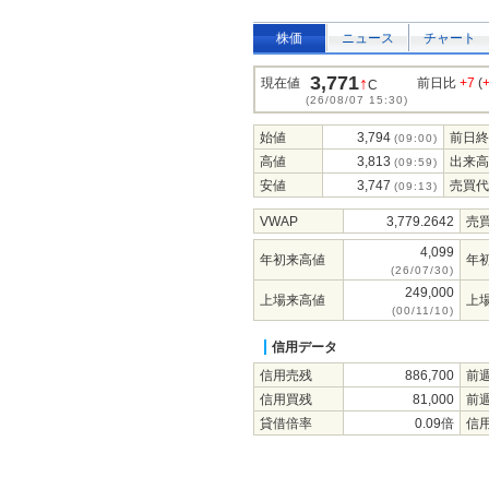
株価
ニュース
チャート
3,771
↑
現在値
前日比
+7
(
C
(26/08/07 15:30)
始値
3,794
前日終
(09:00)
高値
3,813
出来高
(09:59)
安値
3,747
売買代
(09:13)
VWAP
3,779.2642
売
4,099
年初来高値
年
(26/07/30)
249,000
上場来高値
上
(00/11/10)
信用データ
信用売残
886,700
前
信用買残
81,000
前
貸借倍率
0.09倍
信用