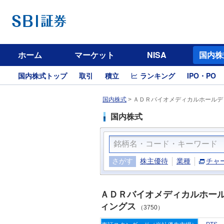
ホーム
マーケット
NISA
国内株
国内株式トップ
取引
積立
ランキング
IPO・PO
国内株式
>
ＡＤＲバイオメディカルホールディ
国内株式
さがす
株主優待
業種
チャ
ＡＤＲバイオメディカルホー
ィングス
（3750）