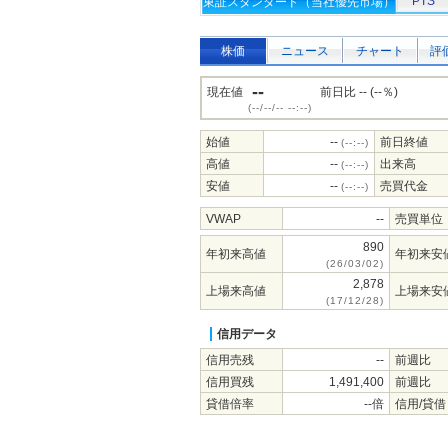
PTS
東証スタンダード（当社優先市場）
株価
ニュース
チャート
評
--
現在値
前日比 -- (--％)
(--/--/-- --:--)
始値
--
前日終値
(--:--)
高値
--
出来高
(--:--)
安値
--
売買代金
(--:--)
VWAP
--
売買単位
890
年初来高値
年初来安
(26/03/02)
2,878
上場来高値
上場来安
(17/12/28)
信用データ
信用売残
--
前週比
信用買残
1,491,400
前週比
貸借倍率
--倍
信用/貸借