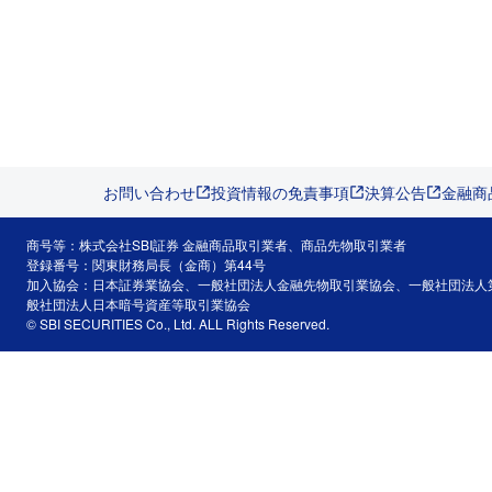
お問い合わせ
投資情報の免責事項
決算公告
金融商
商号等：株式会社SBI証券 金融商品取引業者、商品先物取引業者
登録番号：関東財務局長（金商）第44号
加入協会：日本証券業協会、一般社団法人金融先物取引業協会、一般社団法人
般社団法人日本暗号資産等取引業協会
© SBI SECURITIES Co., Ltd. ALL Rights Reserved.