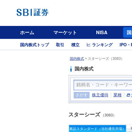
ホーム
マーケット
NISA
国
国内株式トップ
取引
積立
ランキング
IPO・
国内株式
>
スターシーズ（3083）
国内株式
さがす
株主優待
業種
スターシーズ
（3083）
東証スタンダード（当社優先市場）