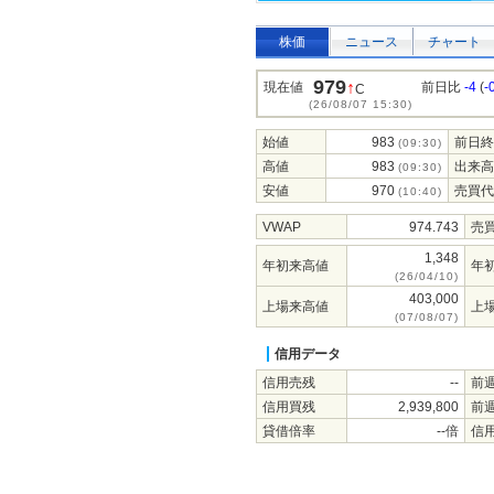
株価
ニュース
チャート
979
↑
現在値
前日比
-4
(
-
C
(26/08/07 15:30)
始値
983
前日終
(09:30)
高値
983
出来高
(09:30)
安値
970
売買代
(10:40)
VWAP
974.743
売
1,348
年初来高値
年
(26/04/10)
403,000
上場来高値
上
(07/08/07)
信用データ
信用売残
--
前
信用買残
2,939,800
前
貸借倍率
--倍
信用