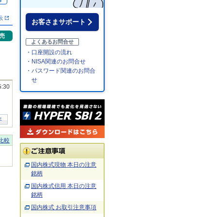
％
示
お客さまサポート
売
よくあるお問合せ
・口座開設の流れ
・NISA関連のお問合せ
・パスワード関連のお問合
せ
5:30
年
比較
国内株式現物 本日の注意
銘柄
国内株式信用 本日の注意
銘柄
国内株式 お取引注意事項