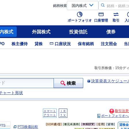
銘柄
検索
ポートフォリオ
口座管理
取引
入
内株式
外国株式
投資信託
債券
PO
株主優待
貸株
口座状況
保有銘柄
注文照会
当
取引所株価：15分デ
決算発表スケジュー
チャート形状
取引注意
スマート
ＩＲ
アラート
ＴＶ
ポートフォリオへ
貸株金
PTS
PTS株価比較