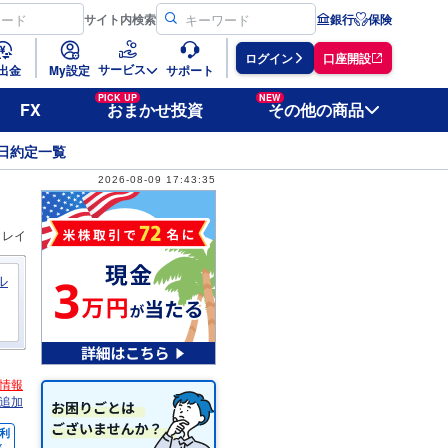
サイト
内検索
銀行
保険
ログイン
口座開設
サービス
出金
My設定
サポート
PICK UP
NEW
FX
おまかせ投資
その他の商品
日約定一覧
2026-08-09 17:43:35
ィレイ
ル
情報
追加
利