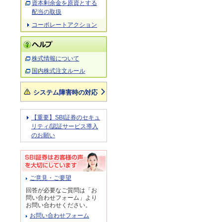
資本剰余金を原資とする
配当の取扱
コーポレートアクション
株式情報について
国内株式注文ルール
システム障害時の対応
【重要】SBI証券のセキュ
リティ/認証サービス導入
のお願い
ご意見・ご要望
回答が必要なご質問は「お
問い合わせフォーム」より
お問い合わせください。
お問い合わせフォーム