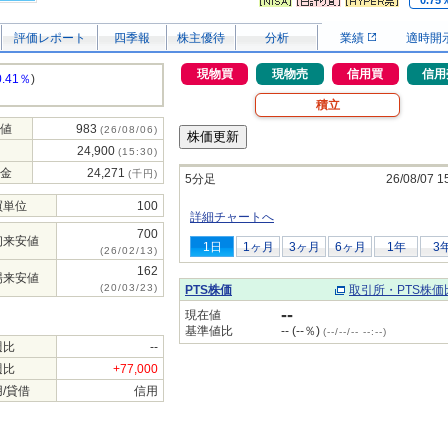
0.75
評価レポート
四季報
株主優待
分析
業績
適時開
現物買
現物売
信用買
信用
0.41％
)
積立
値
983
(26/08/06)
24,900
(15:30)
金
24,271
(千円)
5分足
26/08/07 1
買単位
100
詳細チャートへ
700
初来安値
1日
1ヶ月
3ヶ月
6ヶ月
1年
3
(26/02/13)
162
場来安値
(20/03/23)
PTS株価
取引所・PTS株価
--
現在値
基準値比
-- (--％)
(--/--/-- --:--)
週比
--
週比
+77,000
/貸借
信用