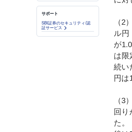
サポート
（2
SBI証券のセキュリティ/認
証サービス
ル円
が1
は限
続い
円は
（3
回り
た。