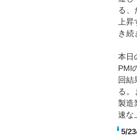
る、
上昇
き続
本日
PM
回結
る。
製造
速な
5/