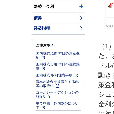
為替・金利
債券
経済指標
ご注意事項
（1
国内株式現物 本日の注意銘
た。
柄
国内株式信用 本日の注意銘
ドル
柄
動き
国内株式 取引注意事項
資本剰余金を原資とする配
策金
当の取扱い
コーポレートアクションの
シュ
取扱い
主要指標・外国為替につい
金利
て
に対