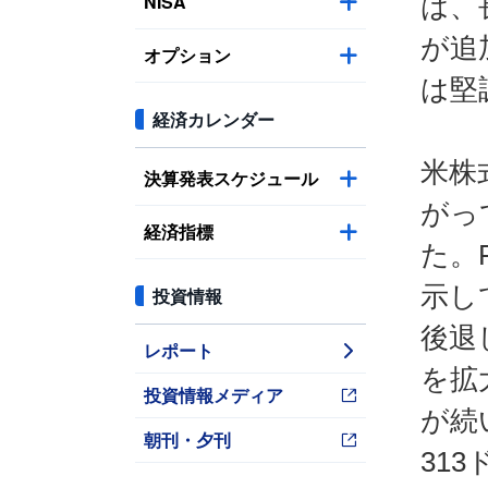
NISA
は、
が追
オプション
は堅
経済カレンダー
米株
決算発表スケジュール
がっ
経済指標
た。
示し
投資情報
後退
レポート
を拡
投資情報メディア
が続
朝刊・夕刊
31