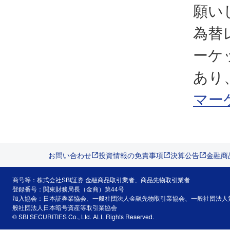
願い
為替
ーケ
あり
マー
お問い合わせ
投資情報の免責事項
決算公告
金融商
商号等：株式会社SBI証券 金融商品取引業者、商品先物取引業者
登録番号：関東財務局長（金商）第44号
加入協会：日本証券業協会、一般社団法人金融先物取引業協会、一般社団法人
般社団法人日本暗号資産等取引業協会
© SBI SECURITIES Co., Ltd. ALL Rights Reserved.