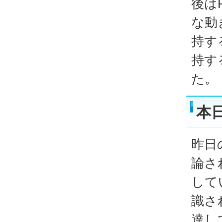
後は
な動
持す
持す
た。
本
昨日
論さ
して
識さ
達し