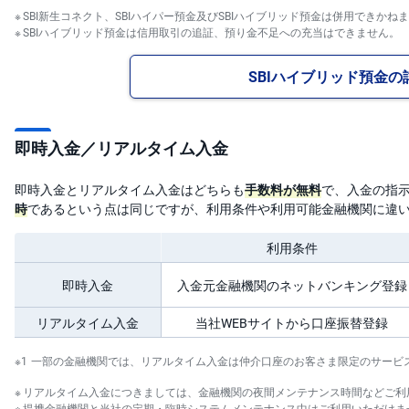
キ
SBI新生コネクト、SBIハイパー預金及びSBIハイブリッド預金は併用できかね
ュ
リ
SBIハイブリッド預金は信用取引の追証、預り金不足への充当はできません。
テ
ィ
・
SBIハイブリッド預金の
ト
ー
ク
ン
)
即時入金／リアルタイム入金
S
即時入金とリアルタイム入金はどちらも
手数料が無料
で、入金の指
BI
ラ
時
であるという点は同じですが、利用条件や利用可能金融機関に違
ッ
プ
利用条件
ロ
ボ
即時入金
入金元金融機関のネットバンキング登録
ア
ド
(R
リアルタイム入金
当社WEBサイトから口座振替登録
O
B
O
一部の金融機関では、リアルタイム入金は仲介口座のお客さま限定のサービ
P
R
リアルタイム入金につきましては、金融機関の夜間メンテナンス時間などご利
O
提携金融機関と当社の定期・臨時システムメンテナンス中はご利用いただけま