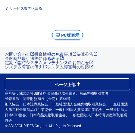
サービス案内へ戻る
PC版表示
お問い合わせ
投資情報の免責事項
決算公告
金融商品取引法等に係る表示
定期・臨時システムメンテナンスのお知らせ
システム障害の備え
システム障害時の対応
ページ上部
商号等：株式会社SBI証券 金融商品取引業者、商品先物取引業者
登録番号：関東財務局長（金商）第44号
加入協会：日本証券業協会、一般社団法人金融先物取引業協会、一般社団法
人第二種金融商品取引業協会、一般社団法人資産運用業協会、一般社団法人
日本STO協会、日本商品先物取引協会、一般社団法人日本暗号資産等取引業
協会
© SBI SECURITIES Co., Ltd. ALL Rights Reserved.