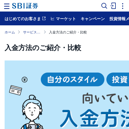
はじめてのお客さま
マーケット
キャンペーン
投資情報
ホ
ー
ム
ホーム
サービス案内
入金方法のご紹介・比較
マ
入金方法のご紹介・比較
ー
ケ
ッ
ト
NISA
国
内
株
式
外
国
株
式