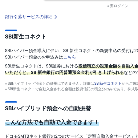
要ログイン
銀行引落サービスの詳細
SBI新生コネクト
SBIハイパー預金導入に伴い、SBI新生コネクトの新規申込の受付は2
SBIハイパー預金のお申込みは
こちら
SBI新生コネクトは、SBI証券における
投信積立の設定金額を自動入
いただくと、SBI新生銀行の円普通預金金利が引き上げられる
などの
SBIハイブリッド預金との併用はできません。詳細は
SBI新生コネクト
からご確
SBI新生コネクトで自動入金される金額は投資信託の積立分のみであり、株式
SBIハイブリッド預金への自動振替
こんな方法でも自動で入金できます！
ドコモSMTBネット銀行の2つのサービス「定額自動入金サービス