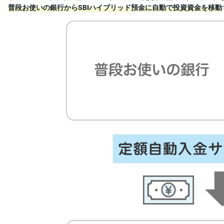
普段お使いの銀行からSBIハイブリッド預金に自動で投資資金を移動