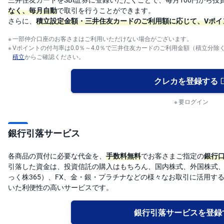
なく、毎月自動
で取引を行うことができます。
さらに、
積立設定金額・三井住友カードのご利用額に応じて、Vポイ
一部仲介口座のお客さまはご利用いただけない場合がございます。
Vポイントの付与率は0.0％～4.0％で三井住友カードのご利用金額（積立分
積立
からご確認ください。
クレカを登録する
要ログイン
銀行引落サービス
各商品の買付に必要な代金を、
手数料無料
でお客さまご指定の
銀行
引落した資金は、投資信託の購入はもちろん、国内株式、外国株式、
っく株365）、FX、金・銀・プラチナなどの様々なお取引に活用す
いた利便性の高いサービスです。
銀行引落サービスを登録