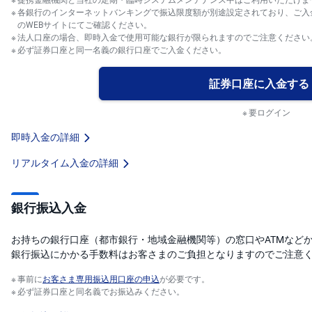
)
各銀行のインターネットバンキングで振込限度額が別途設定されており、ご入
のWEBサイトにてご確認ください。
i
法人口座の場合、即時入金で使用可能な銀行が限られますのでご注意ください
D
必ず証券口座と同一名義の銀行口座でご入金ください。
e
C
o
証券口座に入金する
要ログイン
即時入金の詳細
リアルタイム入金の詳細
銀行振込入金
お持ちの銀行口座（都市銀行・地域金融機関等）の窓口やATMなど
銀行振込にかかる手数料はお客さまのご負担となりますのでご注意
事前に
お客さま専用振込用口座の申込
が必要です。
必ず証券口座と同名義でお振込みください。