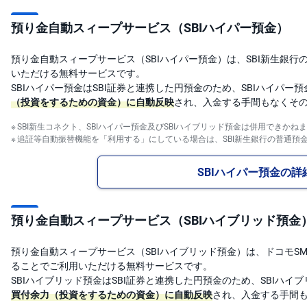
M
W
M
預り金自動スィープサービス（SBIハイパー預金）
F
取
預り金自動スィープサービス（SBIハイパー預金）は、SBI新生銀行
引
いただける無料サービスです。
所
C
SBIハイパー預金はSBI証券と連携した円預金のため、SBIハイパー
F
（投資をするための資金）に自動反映
され、入金する手間もなくそ
D(
く
り
SBI新生コネクト、SBIハイパー預金及びSBIハイブリッド預金は併用できかね
っ
追証等自動振替機能を「利用する」にしている場合は、SBI新生銀行の普通預
く
株
3
SBIハイパー預金の詳
6
5)
店
預り金自動スィープサービス（SBIハイブリッド預金
頭
C
F
預り金自動スィープサービス（SBIハイブリッド預金）は、ドコモSM
D
ることでご利用いただける無料サービスです。
SBIハイブリッド預金はSBI証券と連携した円預金のため、SBIハ
S
T(
買付余力（投資をするための資金）に自動反映
され、入金する手間
セ