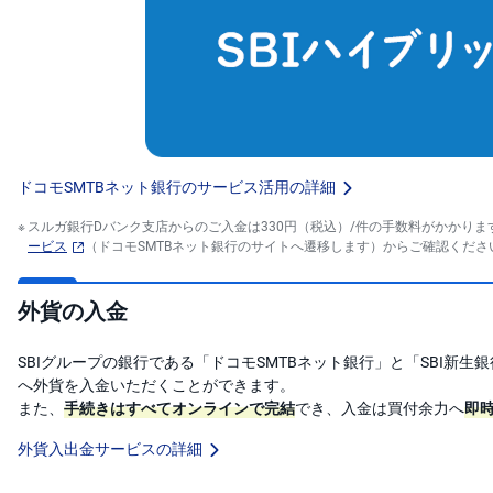
ドコモSMTBネット銀行のサービス活用の詳細
スルガ銀行Dバンク支店からのご入金は330円（税込）/件の手数料がかかります（
ービス
（ドコモSMTBネット銀行のサイトへ遷移します）からご確認くださ
外貨の入金
SBIグループの銀行である「ドコモSMTBネット銀行」と「SBI新生
へ外貨を入金いただくことができます。
また、
手続きはすべてオンラインで完結
でき、入金は買付余力へ
即
外貨入出金サービスの詳細