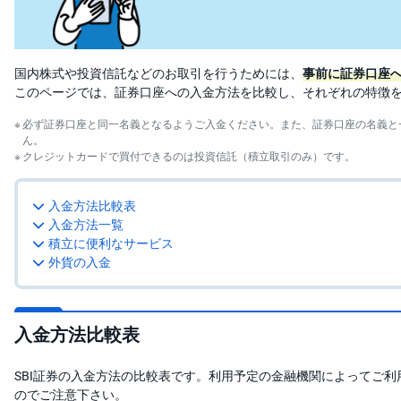
投
資
信
託
国内株式や投資信託などのお取引を行うためには、
事前に証券口座
このページでは、証券口座への入金方法を比較し、それぞれの特徴
債
券
必ず証券口座と同一名義となるようご入金ください。また、証券口座の名義と
ん。
クレジットカードで買付できるのは投資信託（積立取引のみ）です。
FX
お
入金方法比較表
ま
入金方法一覧
か
PICK
せ
UP
積立に便利なサービス
投
外貨の入金
資
S
BI
入金方法比較表
株
オ
プ
シ
SBI証券の入金方法の比較表です。利用予定の金融機関によってご
ョ
のでご注意下さい。
ン