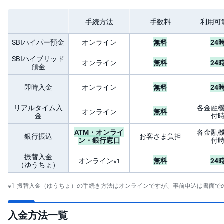
先
手続方法
手数料
利用可
物
・
オ
SBIハイパー預金
オンライン
無料
24
プ
シ
SBIハイブリッド
ョ
オンライン
無料
24
預金
ン
即時入金
オンライン
無料
24
商
品
先
リアルタイム入
各金融
オンライン
無料
物
金
付
ATM・オンライ
各金融
金
銀行振込
お客さま負担
ン・銀行窓口
付
・
銀
振替入金
・
オンライン
無料
24
※1
プ
（ゆうちょ）
ラ
チ
ナ
振替入金（ゆうちょ）の手続き方法はオンラインですが、事前申込は書面で
外
入金方法一覧
貨
建
NE