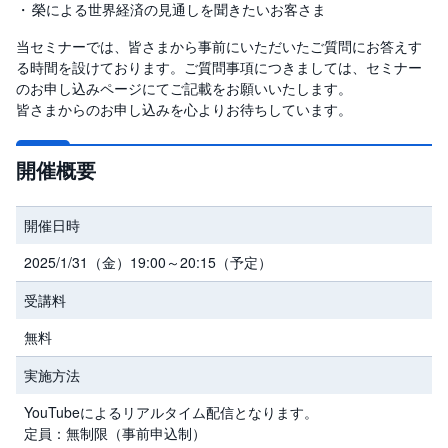
榮による世界経済の見通しを聞きたいお客さま
先
当セミナーでは、皆さまから事前にいただいたご質問にお答えす
物
る時間を設けております。ご質問事項につきましては、セミナー
・
オ
のお申し込みページにてご記載をお願いいたします。
プ
皆さまからのお申し込みを心よりお待ちしています。
シ
ョ
ン
開催概要
商
品
先
開催日時
物
2025/1/31（金）19:00～20:15（予定）
金
・
銀
受講料
・
プ
無料
ラ
チ
ナ
実施方法
YouTubeによるリアルタイム配信となります。
外
貨
定員：無制限（事前申込制）
建
NE