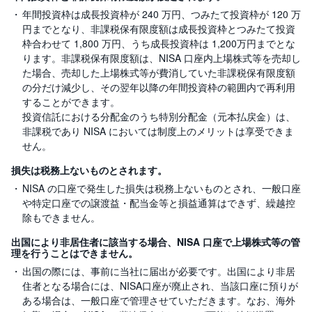
年間投資枠は成長投資枠が 240 万円、つみたて投資枠が 120 万
円までとなり、非課税保有限度額は成長投資枠とつみたて投資
枠合わせて 1,800 万円、うち成長投資枠は 1,200万円までとな
ります。非課税保有限度額は、NISA 口座内上場株式等を売却し
た場合、売却した上場株式等が費消していた非課税保有限度額
の分だけ減少し、その翌年以降の年間投資枠の範囲内で再利用
することができます。
投資信託における分配金のうち特別分配金（元本払戻金）は、
非課税であり NISA においては制度上のメリットは享受できま
せん。
損失は税務上ないものとされます。
NISA の口座で発生した損失は税務上ないものとされ、一般口座
や特定口座での譲渡益・配当金等と損益通算はできず、繰越控
除もできません。
出国により非居住者に該当する場合、NISA 口座で上場株式等の管
理を行うことはできません。
出国の際には、事前に当社に届出が必要です。出国により非居
住者となる場合には、NISA口座が廃止され、当該口座に預りが
ある場合は、一般口座で管理させていただきます。なお、海外