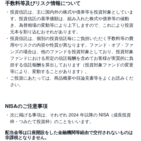
手数料等及びリスク情報について
投資信託は、主に国内外の株式や債券等を投資対象としていま
す。投資信託の基準価額は、組み入れた株式や債券等の値動
き、為替相場の変動等により上下しますので、これにより投資
元本を割り込むおそれがあります。
投資信託は、個別の投資信託毎にご負担いただく手数料等の費
用やリスクの内容や性質が異なります。ファンド・オブ・ファ
ンズの場合は、他のファンドを投資対象としており、投資対象
ファンドにおける所定の信託報酬を含めてお客様が実質的に負
担する信託報酬を算出しております（投資対象ファンドの変更
等により、変動することがあります）。
ご投資にあたっては、商品概要や目論見書等をよくお読みくだ
さい。
NISAのご注意事項
次に掲げる事項は、それぞれ 2024 年以降の NISA（成長投資
枠・つみたて投資枠）のことをいいます。
配当金等は口座開設をした金融機関等経由で交付されないものは
非課税となりません。