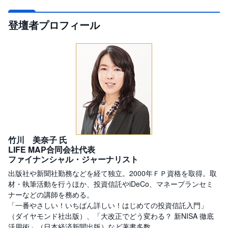
セ
キ
ュ
登壇者プロフィール
リ
テ
ィ
・
ト
ー
ク
ン
)
S
BI
ラ
ッ
プ
竹川 美奈子 氏
LIFE MAP合同会社代表
ロ
ファイナンシャル・ジャーナリスト
ボ
ア
出版社や新聞社勤務などを経て独立。2000年ＦＰ資格を取得。取
ド
材・執筆活動を行うほか、投資信託やiDeCo、マネープランセミ
(
R
ナーなどの講師を務める。
O
「一番やさしい！いちばん詳しい！はじめての投資信託入門」
B
O
（ダイヤモンド社出版）、「大改正でどう変わる？ 新NISA 徹底
P
活用術」（日本経済新聞出版）など著書多数。