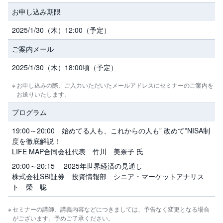
M
W
お申し込み期限
M
F
2025/1/30（木）12:00（予定）
取
引
ご案内メール
所
C
2025/1/30（木）18:00頃（予定）
F
D
(
お申し込みの際、ご入力いただいたメールアドレスにセミナーのご案内を
く
お送りいたします。
り
っ
く
プログラム
株
3
19:00～20:00 始めてる人も、これからの人も” 改めて”NISA制
6
5)
度を徹底解説！
LIFE MAP合同会社代表 竹川 美奈子 氏
店
20:00～20:15 2025年世界経済の見通し
頭
C
株式会社SBI証券 投資情報部 シニア・マーケットアナリス
F
ト 榮 聡
D
セミナーの講師、講義内容などにつきましては、予告なく変更となる場合
S
がございます。予めご了承ください。
T(