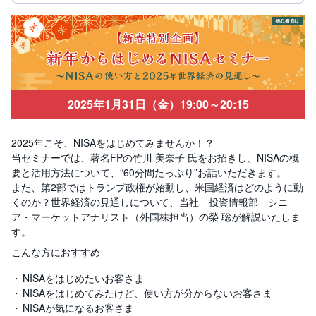
投
資
信
託
債
券
2025年1月31日（金）19:00～20:15
FX
2025年こそ、NISAをはじめてみませんか！？
当セミナーでは、著名FPの竹川 美奈子 氏をお招きし、NISAの概
お
ま
要と活用方法について、“60分間たっぷり”お話いただきます。
か
PICK
また、第2部ではトランプ政権が始動し、米国経済はどのように動
せ
UP
投
くのか？世界経済の見通しについて、当社 投資情報部 シニ
資
ア・マーケットアナリスト（外国株担当）の榮 聡が解説いたしま
す。
S
こんな方におすすめ
BI
株
オ
NISAをはじめたいお客さま
プ
シ
NISAをはじめてみたけど、使い方が分からないお客さま
ョ
NISAが気になるお客さま
ン