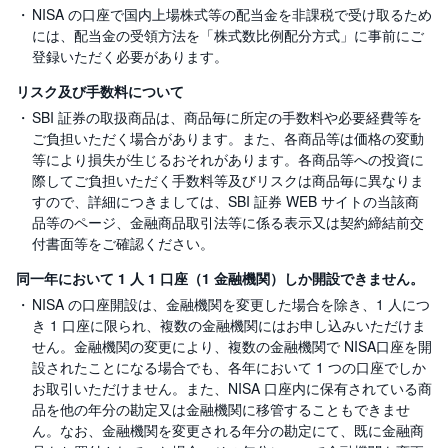
NISA の口座で国内上場株式等の配当金を非課税で受け取るため
には、配当金の受領方法を「株式数比例配分方式」に事前にご
登録いただく必要があります。
リスク及び手数料について
SBI 証券の取扱商品は、商品毎に所定の手数料や必要経費等を
ご負担いただく場合があります。また、各商品等は価格の変動
等により損失が生じるおそれがあります。各商品等への投資に
際してご負担いただく手数料等及びリスクは商品毎に異なりま
すので、詳細につきましては、SBI 証券 WEB サイトの当該商
品等のページ、金融商品取引法等に係る表示又は契約締結前交
付書面等をご確認ください。
同一年において 1 人 1 口座（1 金融機関）しか開設できません。
NISA の口座開設は、金融機関を変更した場合を除き、1 人につ
き 1 口座に限られ、複数の金融機関にはお申し込みいただけま
せん。金融機関の変更により、複数の金融機関で NISA口座を開
設されたことになる場合でも、各年において 1 つの口座でしか
お取引いただけません。また、NISA 口座内に保有されている商
品を他の年分の勘定又は金融機関に移管することもできませ
ん。なお、金融機関を変更される年分の勘定にて、既に金融商