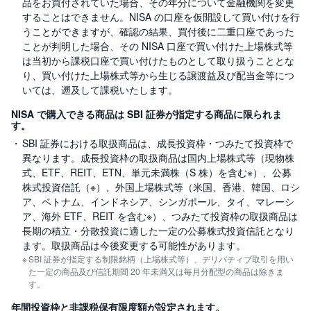
品をお買付されていた場合、その年分について金融機関を変更
することはできません。NISA の口座を仮開設して買い付けを行
うことができますが、確認の結果、買付後に二重口座であった
ことが判明した場合、その NISA 口座で買い付けた上場株式等
は当初から課税口座で買い付けたものとして取り扱うこととな
り、買い付けた上場株式等から生じる譲渡益及び配当金等につ
いては、遡及して課税いたします。
NISA で購入できる商品は SBI 証券が指定する商品に限られま
す。
SBI 証券における取扱商品は、成長投資枠・つみたて投資枠で
異なります。成長投資枠の取扱商品は国内上場株式等（現物株
式、ETF、REIT、ETN、単元未満株（S 株）を含む※）、公募
株式投資信託（※）、外国上場株式等（米国、香港、韓国、ロシ
ア、ベトナム、インドネシア、シンガポール、タイ、マレーシ
ア、海外 ETF、REIT を含む※）、つみたて投資枠の取扱商品は
長期の積立・分散投資に適した一定の公募株式投資信託となり
ます。取扱商品は今後変更する可能性があります。
SBI 証券が指定する制限銘柄（上場株式等）、デリバティブ取引を用い
た一定の商品及び信託期間 20 年未満又は毎月分配型の商品は除きま
す。
年間投資枠と非課税保有限度額が設定されます。