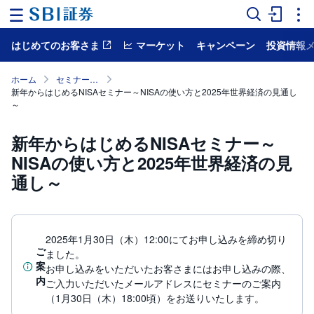
はじめてのお客さま
マーケット
キャンペーン
投資情報
ホ
ー
ム
ホーム
セミナーのご紹介
新年からはじめるNISAセミナー～NISAの使い方と2025年世界経済の見通し
～
マ
ー
ケ
ッ
新年からはじめるNISAセミナー～
ト
NISAの使い方と2025年世界経済の見
通し～
NISA
国
内
株
2025年1月30日（木）12:00にてお申し込みを締め切り
式
ご
ました。
案
お申し込みをいただいたお客さまにはお申し込みの際、
外
内
ご入力いただいたメールアドレスにセミナーのご案内
国
株
（1月30日（木）18:00頃）をお送りいたします。
式