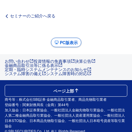
セミナーのご紹介へ戻る
PC版表示
お問い合わせ
投資情報の免責事項
決算公告
金融商品取引法等に係る表示
定期・臨時システムメンテナンスのお知らせ
システム障害の備え
システム障害時の対応
ページ上部
商号等：株式会社SBI証券 金融商品取引業者、商品先物取引業者
登録番号：関東財務局長（金商）第44号
加入協会：日本証券業協会、一般社団法人金融先物取引業協会、一般社団法
人第二種金融商品取引業協会、一般社団法人資産運用業協会、一般社団法人
日本STO協会、日本商品先物取引協会、一般社団法人日本暗号資産等取引業
協会
© SBI SECURITIES Co., Ltd. ALL Rights Reserved.