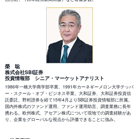
R
O
)
i
D
e
C
o
榮 聡
株式会社SBI証券
投資情報部 シニア・マーケットアナリスト
1986年一橋大学商学部卒業、1991年カーネギーメロン大学テッパ
ー・スクール・オブ・ビジネス卒業。大和証券、大和証券投資信
託委託、野村證券を経て15年4月よりSBI証券投資情報部に所属。
国内外株式のファンド運用、ファンド運用助言、調査業務に長年
携わる。欧州株式、アセアン株式について現地での調査経験があ
り、企業をグローバルな視点から評価できることに強み。