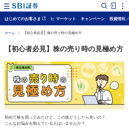
はじめてのお客さま
マーケット
キャンペーン
投資情報
ホ
ー
ム
ホーム
【初心者必見】株の売り時の見極め方
マ
【初心者必見】株の売り時の見極め方
ー
ケ
ッ
ト
NISA
国
内
株
式
外
国
初めて株を買ってみたけど、この後どうしたら良いの？
株
こんなお悩みを抱えている人はいませんか？
式