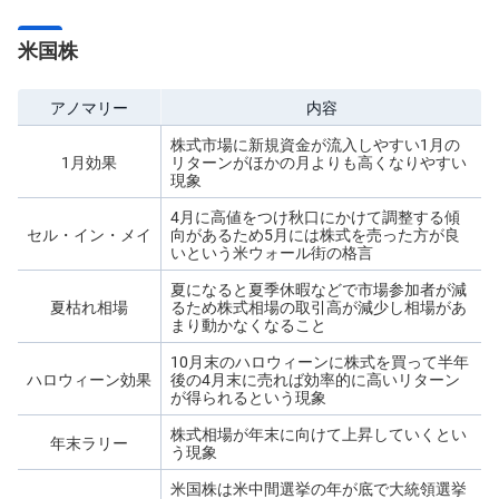
米国株
アノマリー
内容
株式市場に新規資金が流入しやすい1月の
1月効果
リターンがほかの月よりも高くなりやすい
現象
4月に高値をつけ秋口にかけて調整する傾
セル・イン・メイ
向があるため5月には株式を売った方が良
いという米ウォール街の格言
夏になると夏季休暇などで市場参加者が減
夏枯れ相場
るため株式相場の取引高が減少し相場があ
まり動かなくなること
10月末のハロウィーンに株式を買って半年
ハロウィーン効果
後の4月末に売れば効率的に高いリターン
が得られるという現象
株式相場が年末に向けて上昇していくとい
年末ラリー
う現象
米国株は米中間選挙の年が底で大統領選挙