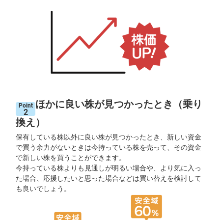
M
W
M
F
取
引
所
C
F
D(
く
り
っ
ほかに良い株が見つかったとき（乗り
く
Point
株
2
3
換え）
6
5)
保有している株以外に良い株が見つかったとき、新しい資金
で買う余力がないときは今持っている株を売って、その資金
店
で新しい株を買うことができます。
頭
C
今持っている株よりも見通しが明るい場合や、より気に入っ
F
た場合、応援したいと思った場合などは買い替えを検討して
D
も良いでしょう。
S
T(
セ