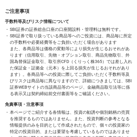
ご注意事項
手数料等及びリスク情報について
SBI証券の証券総合口座の口座開設料・管理料は無料です。
SBI証券で取り扱っている商品等へのご投資には、商品毎に所定
の手数料や必要経費等をご負担いただく場合があります
また、各商品等は価格の変動等により損失が生じるおそれがあ
ります（信用取引、先物・オプション取引、商品先物取引、外
国為替保証金取引、取引所CFD（くりっく株365）では差し入れ
た保証金・証拠金（元本）を上回る損失が生じるおそれがあり
ます）。各商品等への投資に際してご負担いただく手数料等及
びリスクは商品毎に異なりますので、詳細につきましては、SBI
証券WEBサイトの当該商品等のページ、金融商品取引法等に係
る表示又は契約締結前交付書面等をご確認ください。
免責事項・注意事項
本ページでご紹介する各情報は、投資の勧誘や個別銘柄の売買
を推奨するものではありません。また、投資判断の参考となる
情報提供のみを目的として作成されたもので、個々の投資家の
特定の投資目的、または要望を考慮しているものではありませ