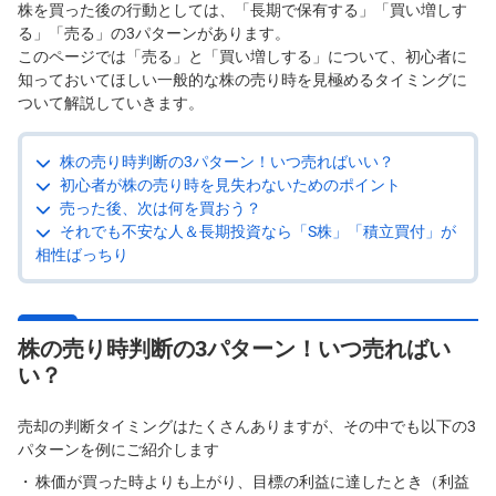
株を買った後の行動としては、「長期で保有する」「買い増しす
る」「売る」の3パターンがあります。
投
資
このページでは「売る」と「買い増しする」について、初心者に
信
知っておいてほしい一般的な株の売り時を見極めるタイミングに
託
ついて解説していきます。
債
券
株の売り時判断の3パターン！いつ売ればいい？
初心者が株の売り時を見失わないためのポイント
FX
売った後、次は何を買おう？
それでも不安な人＆長期投資なら「S株」「積立買付」が
お
相性ばっちり
ま
か
PICK
せ
UP
投
資
株の売り時判断の3パターン！いつ売ればい
い？
S
BI
株
売却の判断タイミングはたくさんありますが、その中でも以下の3
オ
プ
パターンを例にご紹介します
シ
ョ
株価が買った時よりも上がり、目標の利益に達したとき（利益
ン