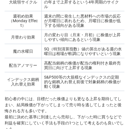
大統領サイクル
の年まで上昇するという4年周期のサイク
ル
週初め効果
週末の間に発生した悪材料への市場の反応
（Monday Effec
が月曜日に表れるため、月曜日に株価が低
t）
下する傾向がある現象
月の変わり目（月末・月初）に株価が上昇
月替わり効果
しやすい傾向にあるという現象
SQ（特別清算指数）値の算出がある週の水
魔の水曜日
曜日は相場が軟調になりやすいという現象
高配当銘柄の株価が配当の権利付き最終売
配当アノマリー
買日に向けて上昇する現象
S&P500等の大規模なインデックスの定期
インデックス銘柄
的な銘柄入れ替え前後で対象銘柄の株価が
入れ替え効果
動く現象
初心者の中には、目標だった株価よりも更なる上昇を期待してし
まい、結局株価が下がってしまって売り時を逃してしまったと後
悔される方も多いです。
最初に決めた基準に到達したら売却し、下がった時に買うなどで
利益を確実にしていく手法も手段の1つとして考えるのも良いでし
ょう。