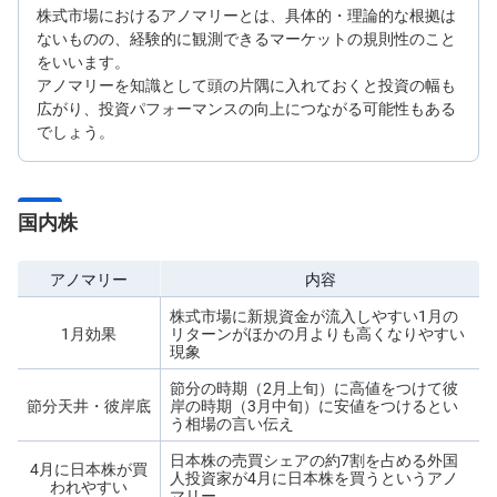
株式市場におけるアノマリーとは、具体的・理論的な根拠は
ないものの、経験的に観測できるマーケットの規則性のこと
をいいます。
アノマリーを知識として頭の片隅に入れておくと投資の幅も
広がり、投資パフォーマンスの向上につながる可能性もある
でしょう。
国内株
アノマリー
内容
株式市場に新規資金が流入しやすい1月の
1月効果
リターンがほかの月よりも高くなりやすい
現象
節分の時期（2月上旬）に高値をつけて彼
節分天井・彼岸底
岸の時期（3月中旬）に安値をつけるとい
う相場の言い伝え
日本株の売買シェアの約7割を占める外国
4月に日本株が買
人投資家が4月に日本株を買うというアノ
われやすい
マリー