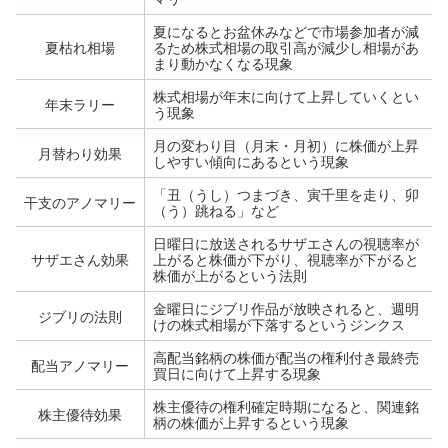
夏になるとお盆休みなどで市場参加者が減
夏枯れ相場
るため株式相場の取引高が減少し相場があ
まり動かなくなる現象
株式相場が年末に向けて上昇していくとい
年末ラリー
う現象
月の変わり目（月末・月初）に株価が上昇
月替わり効果
しやすい傾向にあるという現象
「丑（うし）つまづき、寅千里を走り、卯
干支のアノマリー
（う）跳ねる」など
日曜日に放送されるサザエさんの視聴率が
サザエさん効果
上がると株価が下がり、視聴率が下がると
株価が上がるという法則
金曜日にジブリ作品が放映されると、週明
ジブリの法則
けの株式相場が下落するというジンクス
高配当銘柄の株価が配当の権利付き最終売
配当アノマリー
買日に向けて上昇する現象
株主優待の権利確定時期になると、関連銘
株主優待効果
柄の株価が上昇するという現象