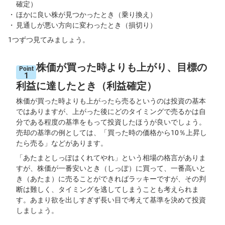
確定）
ほかに良い株が見つかったとき（乗り換え）
先
見通しが悪い方向に変わったとき（損切り）
物
・
1つずつ見てみましょう。
オ
プ
シ
ョ
株価が買った時よりも上がり、目標の
ン
Point
1
利益に達したとき（利益確定）
商
品
株価が買った時よりも上がったら売るというのは投資の基本
先
ではありますが、上がった後にどのタイミングで売るかは自
物
分である程度の基準をもって投資したほうが良いでしょう。
売却の基準の例としては、「買った時の価格から10％上昇し
金
たら売る」などがあります。
・
銀
・
「あたまとしっぽはくれてやれ」という相場の格言がありま
プ
すが、株価が一番安いとき（しっぽ）に買って、一番高いと
ラ
チ
き（あたま）に売ることができればラッキーですが、その判
ナ
断は難しく、タイミングを逃してしまうことも考えられま
す。あまり欲を出しすぎず長い目で考えて基準を決めて投資
外
しましょう。
貨
建
NE