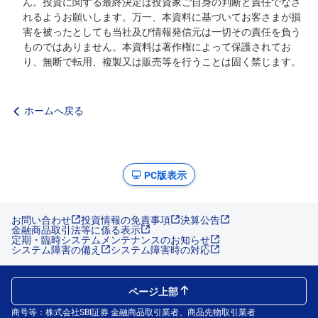
ん。投資に関する最終決定は投資家ご自身の判断と責任でなさ
れるようお願いします。万一、本資料に基づいてお客さまが損
害を被ったとしても当社及び情報発信元は一切その責任を負う
ものではありません。本資料は著作権によって保護されてお
り、無断で転用、複製又は販売等を行うことは固く禁じます。
ホームへ戻る
PC版表示
お問い合わせ
投資情報の免責事項
決算公告
金融商品取引法等に係る表示
定期・臨時システムメンテナンスのお知らせ
システム障害の備え
システム障害時の対応
ページ上部
商号等：株式会社SBI証券 金融商品取引業者、商品先物取引業者