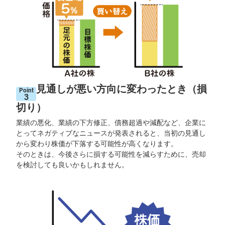
キ
ュ
リ
テ
ィ
・
ト
ー
ク
ン
)
見通しが悪い方向に変わったとき（損
Point
3
S
BI
切り）
ラ
ッ
業績の悪化、業績の下方修正、債務超過や減配など、企業に
プ
とってネガティブなニュースが発表されると、当初の見通し
から変わり株価が下落する可能性が高くなります。
ロ
そのときは、今後さらに損する可能性を減らすために、売却
ボ
ア
を検討しても良いかもしれません。
ド
(R
O
B
O
P
R
O