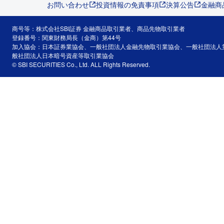
お問い合わせ
投資情報の免責事項
決算公告
金融商
商号等：株式会社SBI証券 金融商品取引業者、商品先物取引業者
登録番号：関東財務局長（金商）第44号
加入協会：日本証券業協会、一般社団法人金融先物取引業協会、一般社団法人
般社団法人日本暗号資産等取引業協会
© SBI SECURITIES Co., Ltd. ALL Rights Reserved.