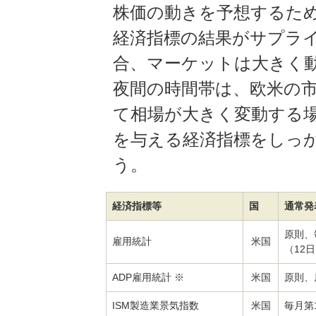
株価の動きを予想するた
経済指標の結果がサプラ
合、マーケットは大きく
夜間の時間帯は、欧米の
て相場が大きく変動する
を与える経済指標をしっ
う。
経済指標等
国
通常発
原則、
雇用統計
米国
（12
ADP雇用統計 ※
米国
原則、
ISM製造業景気指数
米国
毎月第