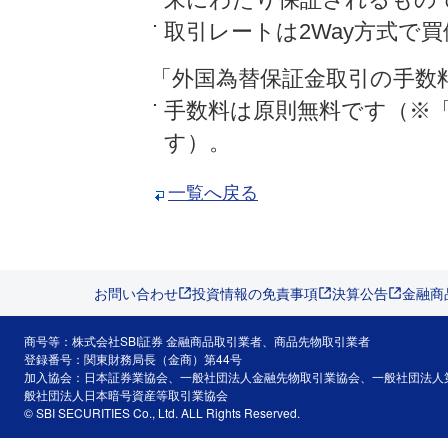
取引レートは2Way方式で
「外国為替保証金取引の手数
手数料は原則無料です（※「S
す）。
一覧へ戻る
お問い合わせ
投資情報の免責事項
決算公告
金融商
商号等：株式会社SBI証券 金融商品取引業者、商品先物取引業者
登録番号：関東財務局長（金商）第44号
加入協会：日本証券業協会、一般社団法人金融先物取引業協会、一般社団法人
般社団法人日本暗号資産等取引業協会
© SBI SECURITIES Co., Ltd. ALL Rights Reserved.