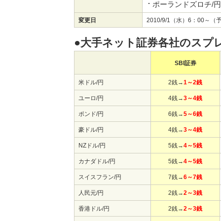
ポーランドズロチ/円
変更日
2010/9/1（水）6：00
●大手ネット証券各社のスプ
SBI証券
米ドル/円
2銭→
1～2銭
ユーロ/円
4銭→
3～4銭
ポンド/円
6銭→
5～6銭
豪ドル/円
4銭→
3～4銭
NZドル/円
5銭→
4～5銭
カナダドル/円
5銭→
4～5銭
スイスフラン/円
7銭→
6～7銭
人民元/円
2銭→
2～3銭
香港ドル/円
2銭→
2～3銭