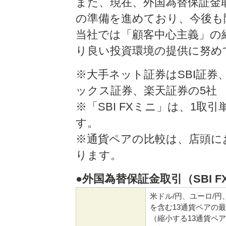
また、現在、外国為替保証金取引
の準備を進めており、今後も
当社では「顧客中心主義」の
り良い投資環境の提供に努め
※大手ネット証券はSBI証
ックス証券、楽天証券の5社
※「SBI FXミニ」は、1取
す。
※通貨ペアの比較は、店頭に
ります。
●外国為替保証金取引（SBI 
米ドル/円、ユーロ/円
を含む13通貨ペアの
（縮小する13通貨ペ