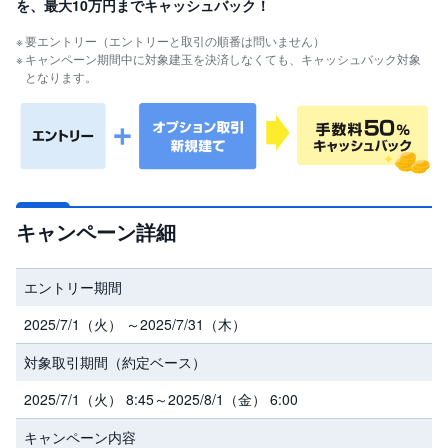
を、最大10万円までキャッシュバック！
セ
キ
ュ
要エントリー（エントリーと取引の順番は問いません）
リ
キャンペーン期間中に対象建玉を決済しなくても、キャッシュバック対象
テ
ィ
となります。
・
ト
ー
ク
ン
)
S
BI
キャンペーン詳細
ラ
ッ
プ
エントリー期間
ロ
ボ
2025/7/1（火） ～2025/7/31（木）
ア
ド
対象取引期間（約定ベース）
(
R
O
2025/7/1（火） 8:45～2025/8/1（金） 6:00
B
O
P
キャンペーン内容