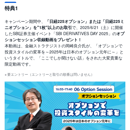
特典1
先
物
・
キャンペーン期間中、
「日経225オプション」または「日経225ミ
オ
ニオプション」を"1枚"以上のお取引
で、2025/6/21（土）に開催
プ
シ
したSBI証券主催イベント「SBI DERIVATIVES DAY 2025」の
オプ
ョ
ションセッション収録動画をプレゼント！
ン
本動画は、金融ストラテジストの岡崎良介氏が、「オプションで
投資スタイルの変革を～2025年は日本のオプション元年に～」と
商
品
いうタイトルで、「ここでしか聞けない話」をされた大変貴重な
先
限定動画です。
物
要エントリー（エントリーと取引の順番は問いません）
金
・
銀
・
プ
ラ
チ
ナ
外
貨
建
NE