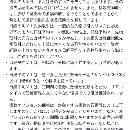
拠金の大部分、またはそのすべてを失うこともあります。その
損失は証拠金の額だけに限定されません。また、指数先物取引
は、少額の証拠金で多額の取引を行うことができることから、
時として多額の損失を被る危険性を有しています。
日経平均ＶＩ先物取引は、一般的な先物取引のリスクに加え、
以下のような日経平均ＶＩの変動の特性上、日経平均ＶＩ先物
取引の売方には特有のリスクが存在し、その損失は株価指数先
物取引と比較して非常に大きくなる可能性があります。資産・
経験が十分でないお客さまが日経平均ＶＩ先物取引を行う際に
は、売建てを避けてください。
日経平均ＶＩは、相場の下落時に急上昇するという特徴があり
ます。
日経平均ＶＩは、急上昇した後に数値が一定のレンジ (20~30程
度) に回帰するという特徴を持っています。
日経平均ＶＩは、短期間で急激に数値が変動するため、リアル
タイムで価格情報を入手できない環境での取引は推奨されませ
ん。
指数オプションの価格は、対象とする指数の変動等により上下
しますので、これにより損失を被ることがあります。なお、オ
プションを行使できる期間には制限がありますので留意が必要
です。買方が期日までに権利行使又は転売を行わない場合に
は、権利は消滅します。この場合、買方は投資資金の全額を失