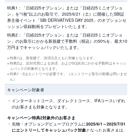
R
O
特典1：「日経225オプション」または「日経225ミニオプショ
)
ン」を"1枚"以上のお取引で、2025/6/21（土）に開催したSBI証
券主催イベント「SBI DERIVATIVES DAY 2025」のオプションセ
i
D
ッション収録動画をプレゼントいたします。
e
C
特典2：「日経225オプション」または「日経225ミニオプショ
o
ン」のお取引にかかる新規建て手数料（税込）の50%を、最大10
万円までキャッシュバックいたします。
特典1は、新規建て、決済注文ともに対象となります。
特典2は、反対売買による決済、およびSQ決済にかかる手数料はキャッシ
ュバックの対象外となります。
特典1・2はエントリーが必要です。（エントリーと取引の順番は問いませ
ん）
キャンペーン対象者
インターネットコース、ダイレクトコース、IFAコースいずれ
のお客さまも対象となります。
キャンペーン特典2対象外のお客さま
先物・オプションデビュープログラムに
2025/6/1～2025/7/31
にエントリーしてキャッシュバック対象
となったお客さまは、