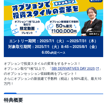
投
資
信
託
債
券
エントリー期間：2025/7/1（火）～2025/7/31（木）
FX
対象取引期間：2025/7/1（火）8:45～2025/8/1（金）
6:00
※約定ベース
お
ま
か
PICK
オプションで投資スタイルの変革をするチャンス！
せ
UP
投
オプション取引"1枚"以上で、「
SBI DERIVATIVES DAY 2025
」
資
のオプションセッション収録動画をプレゼント！
さらにオプションの新規建て手数料（税込）を50%還元、最大10
S
万円！
BI
株
オ
プ
特典概要
シ
ョ
ン