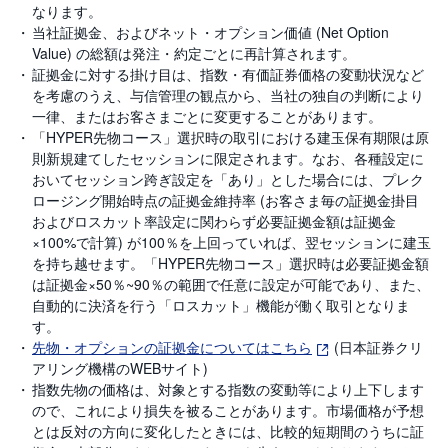
なります。
当社証拠金、およびネット・オプション価値 (Net Option
Value) の総額は発注・約定ごとに再計算されます。
証拠金に対する掛け目は、指数・有価証券価格の変動状況など
を考慮のうえ、与信管理の観点から、当社の独自の判断により
一律、またはお客さまごとに変更することがあります。
「HYPER先物コース」選択時の取引における建玉保有期限は原
則新規建てしたセッションに限定されます。なお、各種設定に
おいてセッション跨ぎ設定を「あり」とした場合には、プレク
ロージング開始時点の証拠金維持率 (お客さま毎の証拠金掛目
およびロスカット率設定に関わらず必要証拠金額は証拠金
×100%で計算) が100％を上回っていれば、翌セッションに建玉
を持ち越せます。「HYPER先物コース」選択時は必要証拠金額
は証拠金×50％~90％の範囲で任意に設定が可能であり、また、
自動的に決済を行う「ロスカット」機能が働く取引となりま
す。
先物・オプションの証拠金についてはこちら
(日本証券クリ
アリング機構のWEBサイト)
指数先物の価格は、対象とする指数の変動等により上下します
ので、これにより損失を被ることがあります。市場価格が予想
とは反対の方向に変化したときには、比較的短期間のうちに証