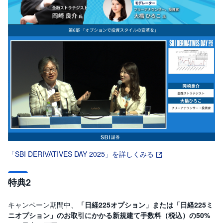
M
W
M
F
取
引
所
C
F
D
(
く
り
っ
く
株
3
6
5)
「SBI DERIVATIVES DAY 2025」を詳しくみる
店
頭
C
特典2
F
D
キャンペーン期間中、
「日経225オプション」または「日経225ミ
S
ニオプション」のお取引にかかる新規建て手数料（税込）の50%
T(