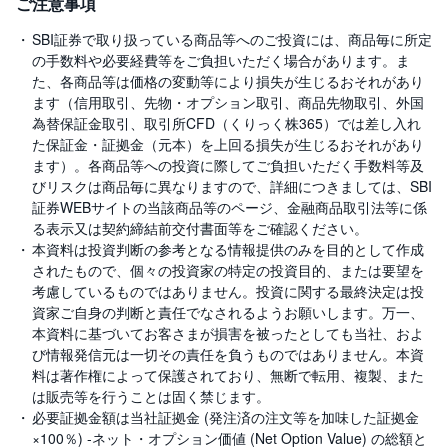
ご注意事項
SBI証券で取り扱っている商品等へのご投資には、商品毎に所定
の手数料や必要経費等をご負担いただく場合があります。ま
た、各商品等は価格の変動等により損失が生じるおそれがあり
ます（信用取引、先物・オプション取引、商品先物取引、外国
為替保証金取引、取引所CFD（くりっく株365）では差し入れ
た保証金・証拠金（元本）を上回る損失が生じるおそれがあり
ます）。各商品等への投資に際してご負担いただく手数料等及
びリスクは商品毎に異なりますので、詳細につきましては、SBI
証券WEBサイトの当該商品等のページ、金融商品取引法等に係
る表示又は契約締結前交付書面等をご確認ください。
本資料は投資判断の参考となる情報提供のみを目的として作成
されたもので、個々の投資家の特定の投資目的、または要望を
考慮しているものではありません。投資に関する最終決定は投
資家ご自身の判断と責任でなされるようお願いします。万一、
本資料に基づいてお客さまが損害を被ったとしても当社、およ
び情報発信元は一切その責任を負うものではありません。本資
料は著作権によって保護されており、無断で転用、複製、また
は販売等を行うことは固く禁じます。
必要証拠金額は当社証拠金 (発注済の注文等を加味した証拠金
×100％) -ネット・オプション価値 (Net Option Value) の総額と