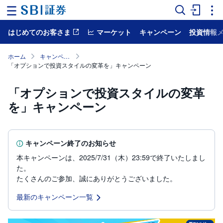
はじめてのお客さま
マーケット
キャンペーン
投資情報
ホ
ー
ム
ホーム
キャンペーン
「オプションで投資スタイルの変革を」キャンペーン
マ
ー
「オプションで投資スタイルの変革
ケ
ッ
を」キャンペーン
ト
NISA
キャンペーン終了のお知らせ
国
本キャンペーンは、2025/7/31（木）23:59で終了いたしまし
内
株
た。
式
たくさんのご参加、誠にありがとうございました。
外
最新のキャンペーン一覧
国
株
式