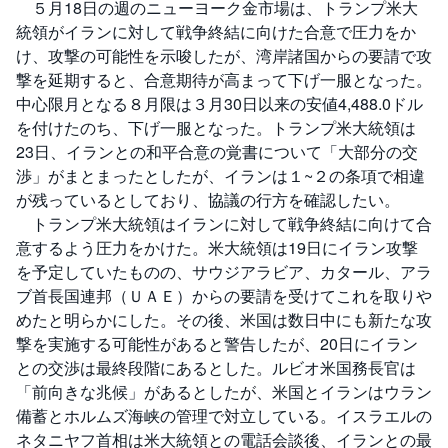
５月18日の週のニューヨーク金市場は、トランプ米大
統領がイランに対して戦争終結に向けた合意で圧力をか
投
資
け、攻撃の可能性を示唆したが、湾岸諸国からの要請で攻
信
託
撃を延期すると、合意期待が高まって下げ一服となった。
中心限月となる８月限は３月30日以来の安値4,488.0ドル
債
を付けたのち、下げ一服となった。トランプ米大統領は
券
23日、イランとの和平合意の覚書について「大部分の交
渉」がまとまったとしたが、イランは１~２の条項で相違
FX
が残っているとしており、協議の行方を確認したい。
トランプ米大統領はイランに対して戦争終結に向けて合
お
ま
意するよう圧力をかけた。米大統領は19日にイラン攻撃
か
PICK
せ
を予定していたものの、サウジアラビア、カタール、アラ
UP
投
ブ首長国連邦（ＵＡＥ）からの要請を受けてこれを取りや
資
めたと明らかにした。その後、米国は数日中にも新たな攻
撃を実施する可能性があると警告したが、20日にイラン
S
BI
との交渉は最終段階にあるとした。ルビオ米国務長官は
株
オ
「前向きな兆候」があるとしたが、米国とイランはウラン
プ
シ
備蓄とホルムズ海峡の管理で対立している。イスラエルの
ョ
ネタニヤフ首相は米大統領との電話会談後、イランとの最
ン