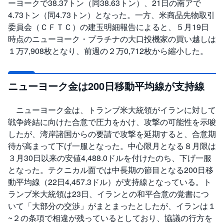
ーヨークで38.37トン（同38.63トン）、21日の南アで
セ
キ
4.73トン（同4.73トン）となった。一方、米商品先物取引
ュ
リ
委員会（ＣＦＴＣ）の建玉明細報告によると、５月19日
テ
時点のニューヨーク・プラチナの大口投機家の買い越しは
ィ
・
１万7,908枚となり、前週の２万0,712枚から縮小した。
ト
ー
ク
ン
)
ニューヨーク金は200日移動平均線が支持線
S
ニューヨーク金は、トランプ米大統領がイランに対して
BI
ラ
戦争終結に向けた合意で圧力をかけ、攻撃の可能性を示唆
ッ
プ
したが、湾岸諸国からの要請で攻撃を延期すると、合意期
待が高まって下げ一服となった。中心限月となる８月限は
ロ
３月30日以来の安値4,488.0ドルを付けたのち、下げ一服
ボ
ア
となった。テクニカル面では中長期の節目となる200日移
ド
動平均線（22日4,457.3ドル）が支持線となっている。ト
(
R
ランプ米大統領は23日、イランとの和平合意の覚書につ
O
B
いて「大部分の交渉」がまとまったとしたが、イランは１
O
~２の条項で相違が残っているとしており、協議の行方を
P