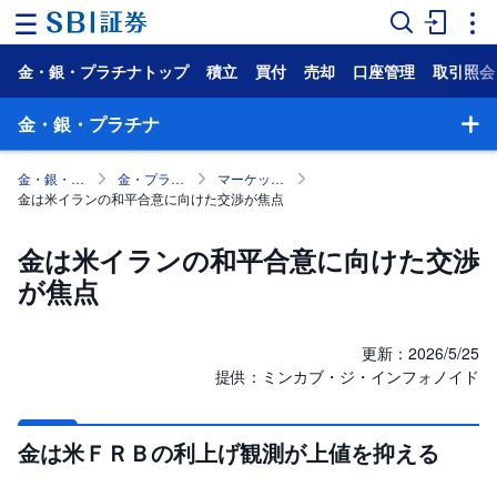
金・銀・プラチナトップ
積立
買付
売却
口座管理
取引照会
ホ
ー
ム
金・銀・プラチナ
マ
金・銀・プラチナ
金・プラチナ取引とは (金・銀・プラチナの特徴)
マーケットレポート・コラム
ー
金は米イランの和平合意に向けた交渉が焦点
ケ
ッ
ト
金は米イランの和平合意に向けた交渉
が焦点
NISA
国
内
更新：2026/5/25
株
提供：ミンカブ・ジ・インフォノイド
式
外
金は米ＦＲＢの利上げ観測が上値を抑える
国
株
式