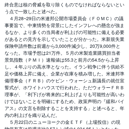
終合意は核の脅威を取り除くものでなければならないとい
う点で一致したと述べた。
先
物
４月28~29日の米連邦公開市場委員会（ＦＯＭＣ）の議
・
オ
事要旨で、中東情勢を背景にしたインフレへの懸念が強ま
プ
シ
るなか、より多くの当局者が利上げの可能性に備える必要
ョ
があるとの見方を示していたことが分かった。米新規失業
ン
保険申請件数は前週から3,000件減少し、20万9,000件と
なった。市場予想は21万件。５月の米製造業購買担当者
商
品
景気指数（ＰＭＩ）速報値は55.3と前月の54.5から上昇
先
物
し、４年ぶりの高水準となった。イラン戦争に伴う供給不
足や価格上昇に備え、企業が在庫を積み増した。米連邦準
金
備理事会（ＦＲＢ）のケビン・ウォーシュ新議長の就任宣
・
銀
誓式が、ホワイトハウスで行われた。ただウォラーＦＲＢ
・
理事が、「利下げが将来的に利上げよりも可能性が高いわ
プ
ラ
けではないことを明確にするため、政策声明の『緩和バイ
チ
ナ
アス』の文言を削除することを支持する」と述べると、年
内の利上げを織り込んだ。
外
５月22日のニューヨークの金ＥＴＦ（上場投信）の現
貨
建
物保有高は前週末比2.57トン減の1,034.85トンとなった。
NE