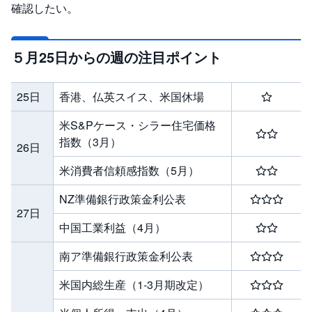
R
確認したい。
O
)
i
５月25日からの週の注目ポイント
D
e
C
o
25日
香港、仏英スイス、米国休場
米S&Pケース・シラー住宅価格
指数（3月）
26日
米消費者信頼感指数（5月）
NZ準備銀行政策金利公表
27日
中国工業利益（4月）
南ア準備銀行政策金利公表
米国内総生産（1-3月期改定）