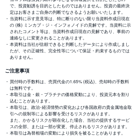
で、投資勧誘を目的としたものではありません。投資の最終決
定はお客さまご自身の判断でなさるようお願いいたします。
当資料に示す意見等は、特に断りのない限り当資料作成日現在
の (株) ミンカブ・ジ・インフォノイドの見解です。当資料に示
されたコメント等は、当資料作成日現在の見解であり、事前の
連絡なしに変更されることがあります。
本資料は当社が信頼できると判断したデータにより作成しまし
たが、その正確性、完全性等について保証・約束するものでは
ありません。
ご注意事項
買付時の手数料は、売買代金の1.65% (税込)、売却時の手数料
は無料です。
本取引は金・銀・プラチナの価格変動により、投資元本を割り
込むことがあります。
本取引は、政治･経済情勢の変化および各国政府の貴金属地金取
引への規制等による影響を受けるリスクがあります。
また、かかるリスクが顕在化した場合、当社の提供するサービ
スの全部、または一部が変更、停止されるリスクがあります。
本取引は為替相場の変動により損失を被ることがあります。