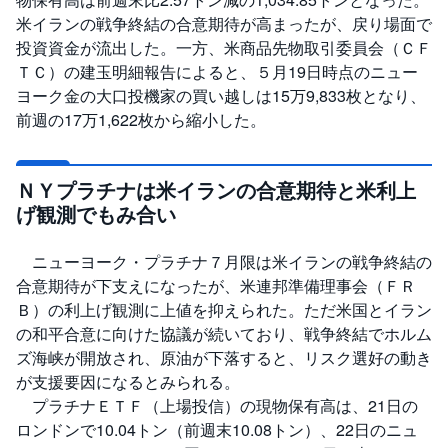
M
W
米イランの戦争終結の合意期待が高まったが、戻り場面で
M
F
投資資金が流出した。一方、米商品先物取引委員会（ＣＦ
ＴＣ）の建玉明細報告によると、５月19日時点のニュー
取
ヨーク金の大口投機家の買い越しは15万9,833枚となり、
引
所
前週の17万1,622枚から縮小した。
C
F
D
(
く
ＮＹプラチナは米イランの合意期待と米利上
り
げ観測でもみ合い
っ
く
株
3
ニューヨーク・プラチナ７月限は米イランの戦争終結の
6
5)
合意期待が下支えになったが、米連邦準備理事会（ＦＲ
Ｂ）の利上げ観測に上値を抑えられた。ただ米国とイラン
店
の和平合意に向けた協議が続いており、戦争終結でホルム
頭
C
ズ海峡が開放され、原油が下落すると、リスク選好の動き
F
が支援要因になるとみられる。
D
プラチナＥＴＦ（上場投信）の現物保有高は、21日の
S
ロンドンで10.04トン（前週末10.08トン）、22日のニュ
T(