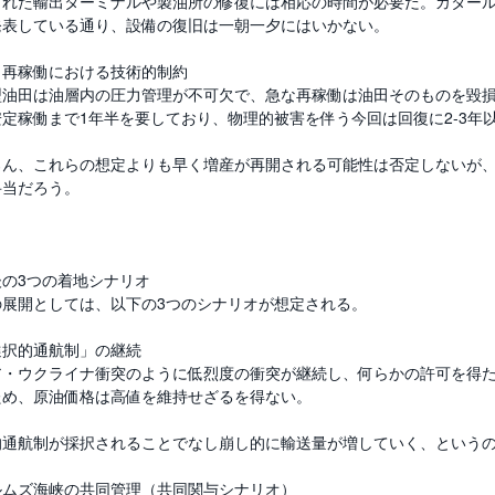
れた輸出ターミナルや製油所の修復には相応の時間が必要だ。カタールの Ras
発表している通り、設備の復旧は一朝一夕にはいかない。
田再稼働における技術的制約
型油田は油層内の圧力管理が不可欠で、急な再稼働は油田そのものを毀
安定稼働まで1年半を要しており、物理的被害を伴う今回は回復に2-3年
ろん、これらの想定よりも早く増産が再開される可能性は否定しないが
妥当だろう。
後の3つの着地シナリオ
の展開としては、以下の3つのシナリオが想定される。
選択的通航制」の継続
ア・ウクライナ衝突のように低烈度の衝突が継続し、何らかの許可を得
ため、原油価格は高値を維持せざるを得ない。
的通航制が採択されることでなし崩し的に輸送量が増していく、という
ルムズ海峡の共同管理（共同関与シナリオ）