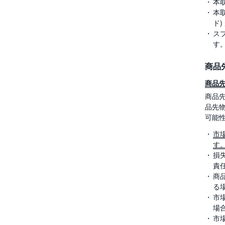
本
本取
ド)
ス
す
商品
商品
商品
品先
可能
市
す
損
責
商
る
市
場
市