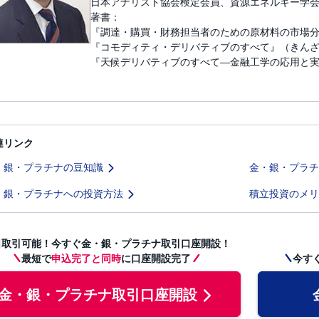
日本アナリスト協会検定会員、資源エネルギー学
著書：
『調達・購買・財務担当者のための原材料の市場
『コモディティ・デリバティブのすべて』（きん
『天候デリバティブのすべて―金融工学の応用と
連リンク
・銀・プラチナの豆知識
金・銀・プラチ
・銀・プラチナへの投資方法
積立投資のメリ
日取引可能！今すぐ金・銀・プラチナ取引口座開設！
最短で
申込完了と同時
に口座開設完了
今す
金・銀・プラチナ取引口座開設