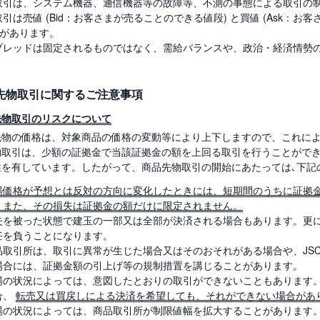
取引は、システム機器、通信機器等の故障等、不測の事態による取引の
引は売値 (Bid：お客さまが売ることのできる値段) と買値 (Ask：お
 があります。
プレッドは固定されるものではなく、需給バランスや、政治・経済情勢
。
先物取引に関するご注意事項
先物取引のリスクについて
先物の価格は、対象商品の価格の変動等により上下しますので、これに
物取引は、少額の証拠金で当該証拠金の額を上回る取引を行うことがで
性を有しています。したがって、商品先物取引の開始にあたっては､下記
場価格が予想とは反対の方向に変化したときには、短期間のうちに証拠
。また、その損失は証拠金の額だけに限定されません。
失を被った状態で建玉の一部又は全部が決済される場合もあります。更
任を負うことになります。
品取引所は、取引に異常が生じた場合又はそのおそれがある場合や、JS
場合には、証拠金額の引上げ等の規制措置を講じることがあります。
場の状況によっては、意図したとおりの取引ができないこともあります
合、
転売又は買戻しによる決済を希望しても、それができない場合があ
場の状況によっては、商品取引所が制限値幅を拡大することがあります。