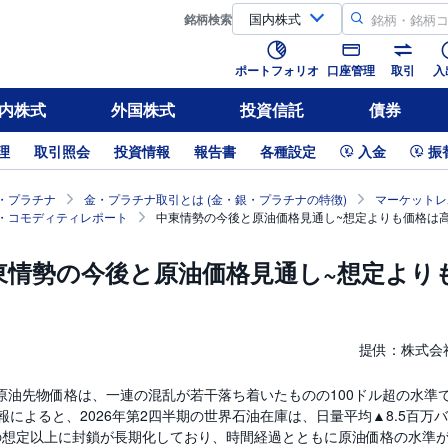
銘柄
検索
ポートフォリオ
口座管理
取引
入
内株式
外国株式
投資信託
債券
理
取引照会
投資情報
報告書
各種設定
入金
振
・プラチナ
金・プラチナ取引とは (金・銀・プラチナの特徴)
マーケットレ
・コモディティレポート
中東情勢の今後と原油価格見通し~想定よりも価格は
東情勢の今後と原油価格見通し~想定より
提供：株式会社
nt原油先物価格は、一連の混乱が若干落ち着いたものの100ドル超の水準
報によると、2026年第2四半期の世界石油在庫は、日量平均▲8.5百
の想定以上に封鎖が長期化しており、時間経過とともに原油価格の水準