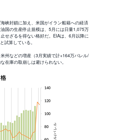
ズ海峡封鎖に加え、米国がイラン船籍への経済
国の生産停止規模は、5月には日量1,075万
せざるを得ない格好だ。EIAは、6月以降に
頃と試算している。
州などの増産（3月実績で計+164万バレル/
的な在庫の取崩しは避けられない。