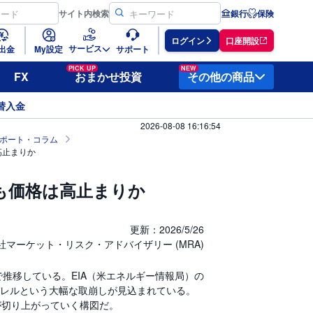
サイト
内検索
銀行
保険
ログイン
口座開設
サービス
出金
My設定
サポート
PICK UP
NEW
FX
おまかせ投資
その他の商品
替入金
2026-08-08 16:16:54
ポート・コラム
高止まりか
も価格は高止まりか
更新：2026/5/26
マーケット・リスク・アドバイザリー (MRA)
で推移している。EIA（米エネルギー情報局）の
万バレルという大幅な取崩しが見込まれている。
が切り上がっていく構図だ。