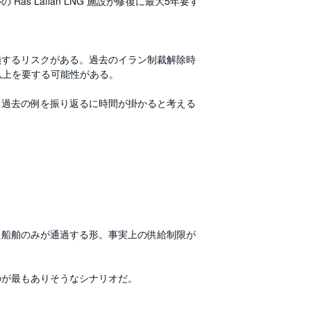
 Laffan LNG 施設が修復に最大5年要す
損するリスクがある。過去のイラン制裁解除時
以上を要する可能性がある。
、過去の例を振り返るに時間が掛かると考える
た船舶のみが通過する形。事実上の供給制限が
のが最もありそうなシナリオだ。