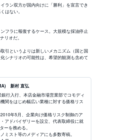
・イラン双方が国内向けに「勝利」を宣言でき
高くはない。
インフラに報復するケース。大規模な採油停止
シナリオだ。
の取引というよりは新しいメカニズム（国と国
激化シナリオの可能性は、希望的観測も含めて
A) 新村 直弘
興業銀行入行、本店金融市場営業部でコモディ
融機関をはじめ幅広い業種に対する価格リス
010年5月、企業向け価格リスク制御のア
ク・アドバイザリーを設立、代表取締役に就
ーターを務める。
コノミスト等のメディアにも多数寄稿。