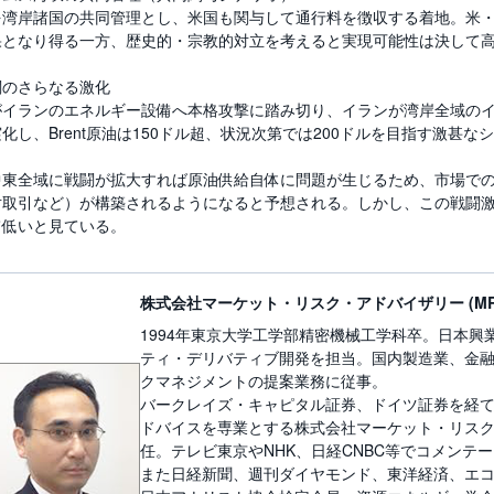
を湾岸諸国の共同管理とし、米国も関与して通行料を徴収する着地。米
果となり得る一方、歴史的・宗教的対立を考えると実現可能性は決して
闘のさらなる激化
がイランのエネルギー設備へ本格攻撃に踏み切り、イランが湾岸全域の
化し、Brent原油は150ドル超、状況次第では200ドルを目指す激甚な
中東全域に戦闘が拡大すれば原油供給自体に問題が生じるため、市場で
対取引など）が構築されるようになると予想される。しかし、この戦闘
て低いと見ている。
株式会社マーケット・リスク・アドバイザリー (MR
1994年東京大学工学部精密機械工学科卒。日本
ティ・デリバティブ開発を担当。国内製造業、金
クマネジメントの提案業務に従事。
バークレイズ・キャピタル証券、ドイツ証券を経て2
ドバイスを専業とする株式会社マーケット・リス
任。テレビ東京やNHK、日経CNBC等でコメンテ
また日経新聞、週刊ダイヤモンド、東洋経済、エ