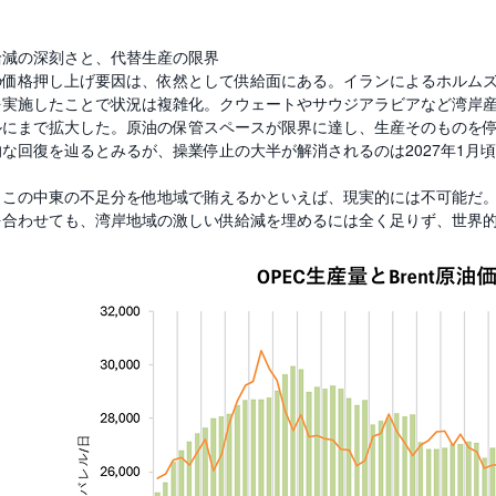
給減の深刻さと、代替生産の限界
の価格押し上げ要因は、依然として供給面にある。イランによるホルム
実施したことで状況は複雑化。クウェートやサウジアラビアなど湾岸産油
ルにまで拡大した。原油の保管スペースが限界に達し、生産そのものを停止
な回復を辿るとみるが、操業停止の大半が解消されるのは2027年1月
この中東の不足分を他地域で賄えるかといえば、現実的には不可能だ。米
を合わせても、湾岸地域の激しい供給減を埋めるには全く足りず、世界