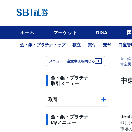
ホーム
マーケット
NISA
国
金・銀・プラチナトップ
積立
買付
売却
口座管
金・銀
メニュー・注意事項を閉じる
貴金属
金・銀・プラチナ
中
取引メニュー
取引
金・銀・プラチナ
Bre
Myメニュー
5月月
市場