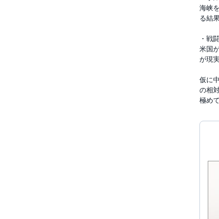
海峡
る結
・戦
米国
が現実
仮に
の相
極め