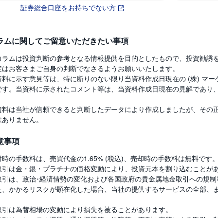
証券総合口座をお持ちでない方
ラムに関してご留意いただきたい事項
コラムは投資判断の参考となる情報提供を目的としたもので、投資勧誘
定はお客さまご自身の判断でなさるようお願いいたします。
資料に示す意見等は、特に断りのない限り当資料作成日現在の (株) マーケ
です。当資料に示されたコメント等は、当資料作成日現在の見解であり
。
資料は当社が信頼できると判断したデータにより作成しましたが、その
はありません。
意事項
付時の手数料は、売買代金の1.65% (税込)、売却時の手数料は無料です
取引は金・銀・プラチナの価格変動により、投資元本を割り込むことが
取引は、政治･経済情勢の変化および各国政府の貴金属地金取引への規制
た、かかるリスクが顕在化した場合、当社の提供するサービスの全部、
。
取引は為替相場の変動により損失を被ることがあります。