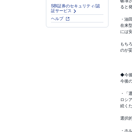
破壊さ
SBI証券のセキュリティ/認
ると
証サービス
ヘルプ
・油
在来
には
もち
のが
◆今
今後
・「
ロシ
続く
選択
・ホ