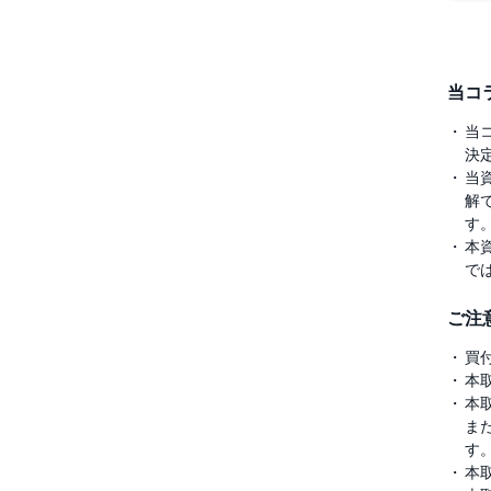
当コ
当
決
当
解
す
本
で
ご注
買
本
本
ま
す
本