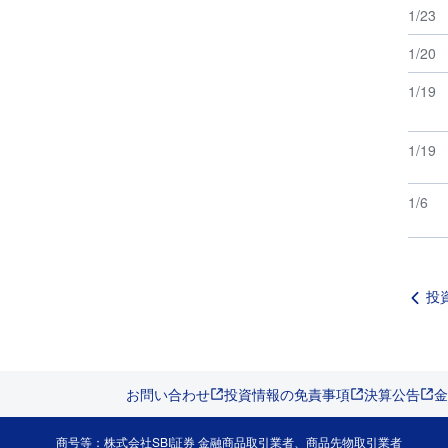
1/23
1/20
1/19
1/19
1/6
投
お問い合わせ
投資情報の免責事項
決算公告
金
商号等：株式会社SBI証券 金融商品取引業者、商品先物取引業者