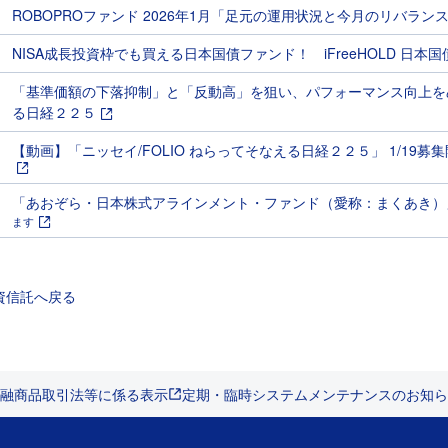
ROBOPROファンド 2026年1月「足元の運用状況と今月のリバラン
NISA成長投資枠でも買える日本国債ファンド！ iFreeHOLD 日本国
「基準価額の下落抑制」と「反動高」を狙い、パフォーマンス向上をめ
る日経２２５
【動画】「ニッセイ/FOLIO ねらってそなえる日経２２５」 1/19募集
「あおぞら・日本株式アラインメント・ファンド（愛称：まくあき）
ます
資信託へ戻る
融商品取引法等に係る表示
定期・臨時システムメンテナンスのお知ら