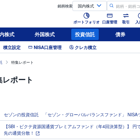
銘柄
検索
ポートフォリオ
口座管理
取引
入
内株式
外国株式
投資信託
債券
積立設定
NISA口座管理
クレカ積立
託
特集レポート
集レポート
セゾンの投資信託 「セゾン・グローバルバランスファンド」 NIS
【SBI・ピクテ資源国通貨プレミアムファンド（年4回決算型）】 
先の通貨分散！