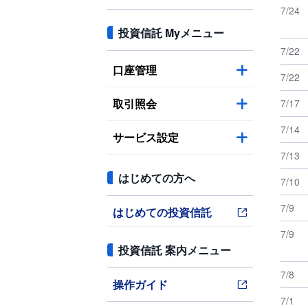
7/24
投資信託 Myメニュー
7/22
口座管理
7/22
取引照会
7/17
7/14
サービス設定
7/13
はじめての方へ
7/10
7/9
はじめての投資信託
7/9
投資信託 案内メニュー
7/8
操作ガイド
7/1