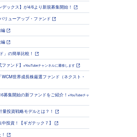
ンデックス】が4/6より新規募集開始！
バリューアップ・ファンド
前編
後編
ド」の簡単比較！
式ファンド】
※YouTubeチャンネルに遷移します
「WCM世界成長株厳選ファンド（ネクスト・
16募集開始の新ファンドをご紹介！
※YouTubeチャ
計量投資戦略モデルとは？！
集中投資！【ギガテック７】
た！