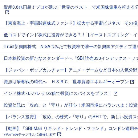
資産3.8兆円超！プロが選ぶ「世界のベスト」で米国株偏重を抑える
【東京海上・宇宙関連株式ファンド】拡大する宇宙ビジネス その投
低コストでインド株式に投資ができる？！【イーストスプリング・イ
iTrust新興国株式 NISAつみたて投資枠で唯一の新興国アクティブ運
日本株投資の新たなスタンダードへ「SBI 読売333インデックス・
【ジャパン・ポップカルチャー】アニメ・ゲームなど日本の人気分野
資源は争奪戦の時代へ ＨＳＢＣ 世界資源エネルギーオープン
インド株式×レバレッジ2倍で投資にスパイスをプラス！
投資信託は「攻め」と「守り」が肝心！米国市場にバランスよく投資
【バランス投資】「攻め」の株式×「守り」のREITで、新しい投資ス
【動画】「SBI-Man リキッド・トレンド・ファンド」ロンドン運
※YouTubeチャンネルに遷移します