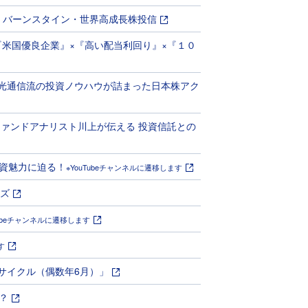
ス・バーンスタイン・世界高成長株投信
米国優良企業』×『高い配当利回り』×『１０
！光通信流の投資ノウハウが詰まった日本株アク
【ファンドアナリスト川上が伝える 投資信託との
資魅力に迫る！
※YouTubeチャンネルに遷移します
ーズ
Tubeチャンネルに遷移します
す
2年サイクル（偶数年6月）」
？