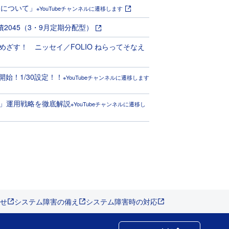
スについて」
※YouTubeチャンネルに遷移します
債2045（3・9月定期分配型）
ざす！ ニッセイ／FOLIO ねらってそなえ
開始！1/30設定！！
※YouTubeチャンネルに遷移します
」運用戦略を徹底解説
※YouTubeチャンネルに遷移し
せ
システム障害の備え
システム障害時の対応