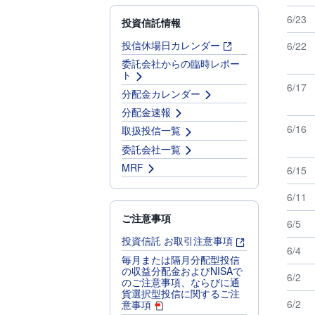
6/23
投資信託情報
投信休場日カレンダー
6/22
委託会社からの臨時レポー
ト
6/17
分配金カレンダー
分配金速報
6/16
取扱投信一覧
委託会社一覧
MRF
6/15
6/11
ご注意事項
6/5
投資信託 お取引注意事項
6/4
毎月または隔月分配型投信
の収益分配金およびNISAで
6/2
のご注意事項、ならびに通
貨選択型投信に関するご注
6/2
意事項