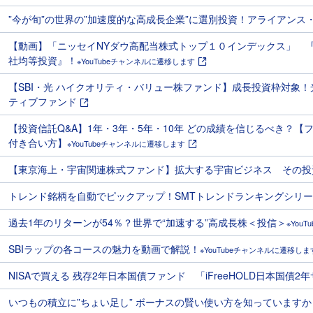
”今が旬”の世界の”加速度的な高成長企業”に選別投資！アライアン
【動画】「ニッセイNYダウ高配当株式トップ１０インデックス」 『
社均等投資』！
※YouTubeチャンネルに遷移します
【SBI・光 ハイクオリティ・バリュー株ファンド】成長投資枠対象
ティブファンド
【投資信託Q&A】1年・3年・5年・10年 どの成績を信じるべき？
付き合い方】
※YouTubeチャンネルに遷移します
【東京海上・宇宙関連株式ファンド】拡大する宇宙ビジネス その投
トレンド銘柄を自動でピックアップ！SMTトレンドランキングシリ
過去1年のリターンが54％？世界で“加速する”高成長株＜投信＞
※You
SBIラップの各コースの魅力を動画で解説！
※YouTubeチャンネルに遷移しま
NISAで買える 残存2年日本国債ファンド 「iFreeHOLD日本国債
いつもの積立に”ちょい足し” ボーナスの賢い使い方を知っていますか