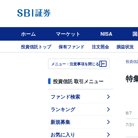
ホーム
マーケット
NISA
国
投資信託トップ
保有ファンド
注文照会
損益状況
投資信
メニュー・注意事項を閉じる
特
投資信託 取引メニュー
ファンド検索
ランキング
8/7
新規募集
7/31
お気に入り