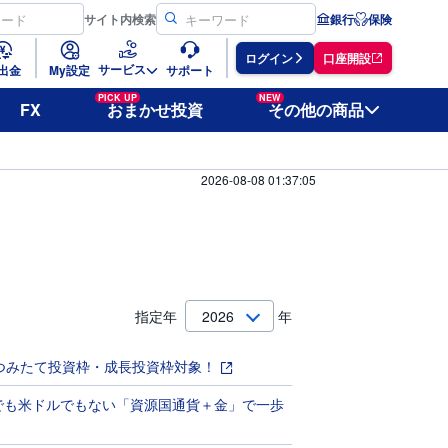
サイト
内検索
銀行
保険
ログイン
口座開設
サービス
出金
My設定
サポート
PICK UP
NEW
FX
おまかせ投資
その他の商品
2026-08-08 01:37:05
指定年
年
Aつみたて投資枠・成長投資枠対象！
円でも米ドルでもない「資源国通貨＋金」で一歩