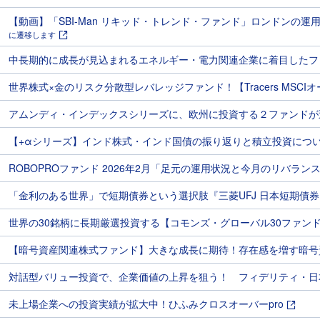
【動画】「SBI-Man リキッド・トレンド・ファンド」ロンドンの
に遷移します
中長期的に成長が見込まれるエネルギー・電力関連企業に着目したファ
世界株式×金のリスク分散型レバレッジファンド！【Tracers MSC
アムンディ・インデックスシリーズに、欧州に投資する２ファンドが
【+αシリーズ】インド株式・インド国債の振り返りと積立投資につ
ROBOPROファンド 2026年2月「足元の運用状況と今月のリバラン
「金利のある世界」で短期債券という選択肢『三菱UFJ 日本短期債
世界の30銘柄に長期厳選投資する【コモンズ・グローバル30ファン
【暗号資産関連株式ファンド】大きな成長に期待！存在感を増す暗号
対話型バリュー投資で、企業価値の上昇を狙う！ フィデリティ・日
未上場企業への投資実績が拡大中！ひふみクロスオーバーpro