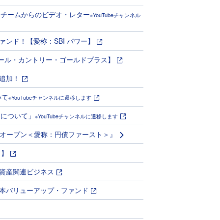
運用チームからのビデオ・レター
※YouTubeチャンネル
ンド！【愛称：SBI パワー】
Iオール・カントリー・ゴールドプラス】
追加！
いて
※YouTubeチャンネルに遷移します
スについて」
※YouTubeチャンネルに遷移します
券オープン＜愛称：円債ファースト＞』
ド】
資産関連ビジネス
本バリューアップ・ファンド