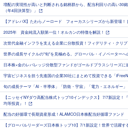
増配の実現性が高いと判断される銘柄群から、配当利回りの高い30銘柄を
（年4回決算型）」
【アドレバX】たわらノーロード フォーカスシリーズから新登場！
2025年 資金純流入額第一位！オルカンの特徴を解説！
次世代金融インフラを支える企業に分散投資！フィデリティ・クリプ
世界の成長サイクルの"旬"を見極める。グローバル・イノベーターへ
日本株×金のレバレッジ分散型ファンドがゴールドプラスシリーズに追加 「
宇宙ビジネスを担う先進国の企業30社にまとめて投資できる「iFree
旬の成長テーマ「AI・半導体」「防衛・宇宙」「電力・エネルギー
【ニッセイNYダウ高配当株式トップ10インデックス】 7/7新設定！
均等投資』！
配当の好循環で長期資産形成！ALAMCO日本株配当好循環ファンド ※
【グローバルリーダーズ日本株トップ10】7/1新設定！世界で活躍す