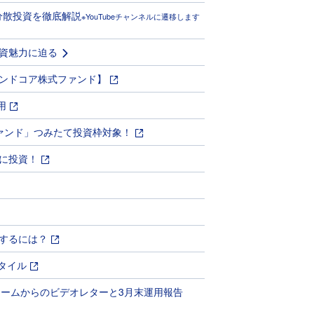
分散投資を徹底解説
※YouTubeチャンネルに遷移します
資魅力に迫る
ンドコア株式ファンド】
用
ファンド」つみたて投資枠対象！
に投資！
するには？
タイル
用チームからのビデオレターと3月末運用報告