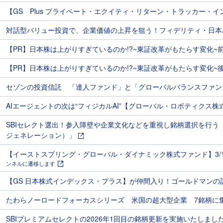
【GS Plus プライベート・エクイティ・リターン・トラッカー・イ
対話型バリュー投資で、企業価値の上昇を狙う！フィデリティ・日本
【PR】日本株は上がりすぎているのか!?~東証改革がもたらす変化~
【PR】日本株は上がりすぎているのか!?~東証改革がもたらす変化~
セゾンの投資信託 「達人ファンド」と「グローバルバランスファン
AIエージェントの次は“フィジカルAI”【グローバル・ロボティクス株
SBIセレクト選出！参入障壁や企業文化などを重視し銘柄選択を行う
ジェネレーション）」
【イーストスプリング・グローバル・ダイナミック株式ファンド】3/
ンネルに遷移します
【GS 日本株式インデックス・プラス】が仲間入り！ゴールドマンの
たわらノーロードフォーカスシリーズ 米国の超大型企業 7銘柄に
SBIプレミアムセレクトの2026年1回目の銘柄更新を実施いたしまし