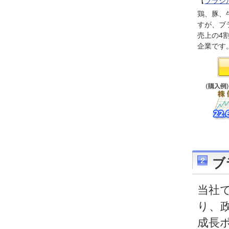
【
ブラジル
鶏、豚、
すが、ブ
売上の4
企業です
ブ
当社
り、
成長