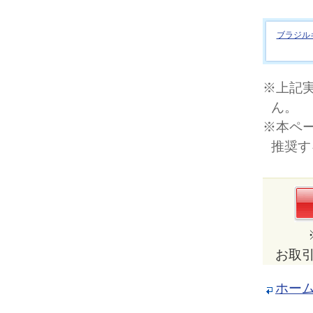
ブラジル
※上記
ん。
※本ペ
推奨す
お取
ホー