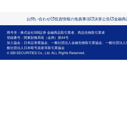
お問い合わせ
投資情報の免責事項
決算公告
金融商
商号等：株式会社SBI証券 金融商品取引業者、商品先物取引業者
登録番号：関東財務局長（金商）第44号
加入協会：日本証券業協会、一般社団法人金融先物取引業協会、一般社団法人
般社団法人日本暗号資産等取引業協会
© SBI SECURITIES Co., Ltd. ALL Rights Reserved.