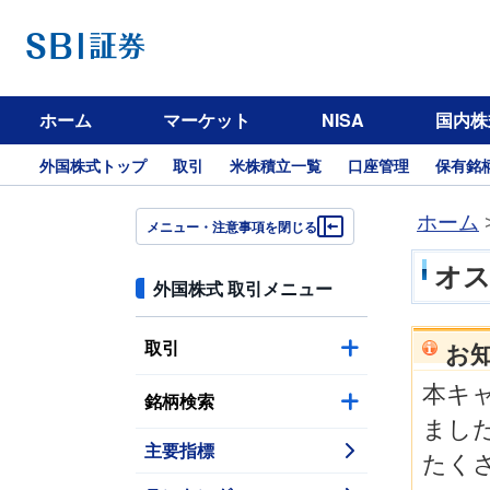
ホーム
マーケット
NISA
国内株
外国株式トップ
取引
米株積立一覧
口座管理
保有銘
ホーム
メニュー・注意事項を閉じる
オス
外国株式 取引メニュー
取引
お
本キャ
銘柄検索
まし
主要指標
たく