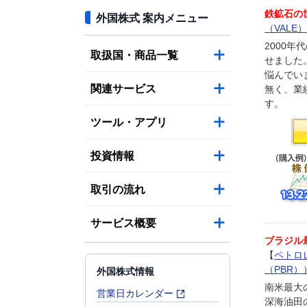
鉄鉱石の
外国株式 案内メニュー
（VALE）
2000
取扱国・商品一覧
せました
悩んでい
関連サービス
無く、業
す。
ツール・アプリ
投資情報
取引の流れ
サービス概要
ブラジル
【
ペトロ
外国株式情報
（PBR）
南米最大
営業日カレンダー
深海油田