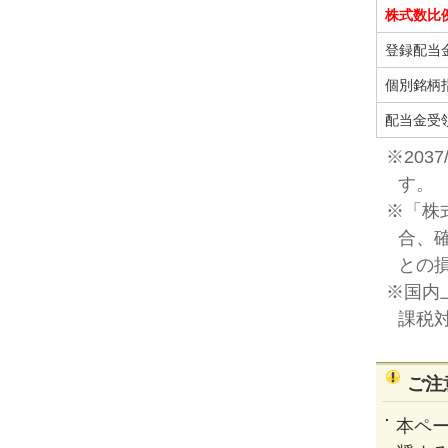
株式数比
登録配当
個別銘柄
配当金受
※203
す。
※「株
合、
との
※国内
課税
ご注
本ペ