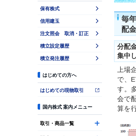
保有株式
毎年
信用建玉
配
注文照会 取消・訂正
積立設定履歴
分配
集中
積立発注履歴
上場
はじめての方へ
で、
す。
はじめての現物取引
会で
国内株式 案内メニュー
算を
取引・商品一覧