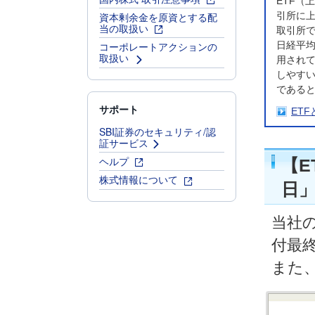
ETF（上
資本剰余金を原資とする配
引所に
当の取扱い
取引所
日経平均
コーポレートアクションの
取扱い
用され
しやす
である
サポート
ETF
SBI証券のセキュリティ/認
証サービス
ヘルプ
【E
株式情報について
日
当社の
付最
また