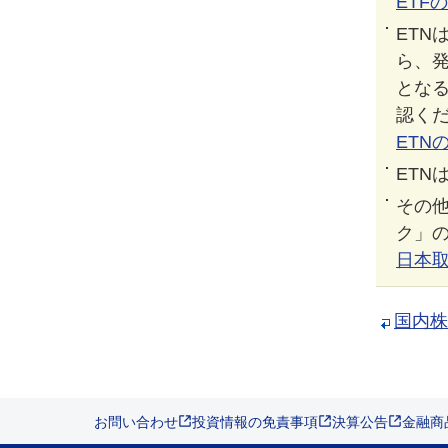
ETF
ET
ら、
となる
認く
ETN
ETN
その
ク」
日本取
国内株
お問い合わせ
投資情報の免責事項
決算公告
金融商