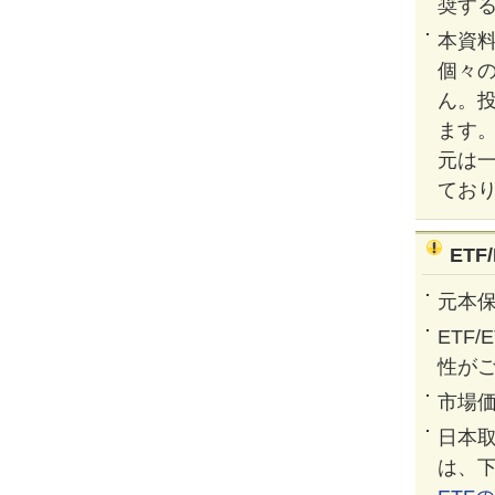
奨す
本資
個々
ん。
ます
元は
てお
ET
元本
ETF
性が
市場価
日本取
は、下