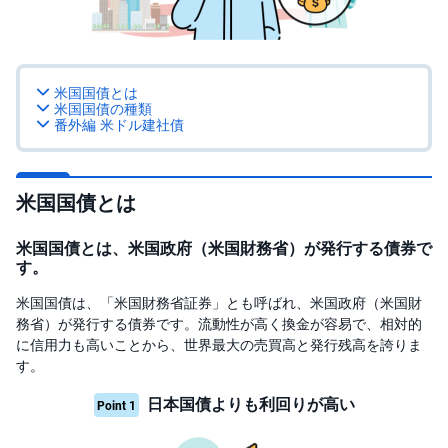
投
資
信
託
米国国債とは
米国国債の種類
債
番外編 米ドル建社債
券
FX
米国国債とは
お
ま
米国国債とは、米国政府（米国財務省）が発行する債券で
か
PICK
す。
せ
UP
投
資
米国国債は、「米国財務省証券」とも呼ばれ、米国政府（米国財
務省）が発行する債券です。流動性が高く換金が容易で、相対的
S
に信用力も高いことから、世界最大の売買高と発行残高を誇りま
BI
す。
株
オ
プ
日本国債よりも利回りが高い
Point 1
シ
ョ
ン