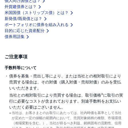
個人向け国債とは？
外貨建債券とは？
米国国債（ストリップス債）とは？
新発債/既発債とは？
ポートフォリオに債券を組み入れる
目的に応じた資産配分
債券用語集
ご注意事項
手数料等について
債券を募集・売出し等により、または当社との相対取引により
売買する場合は、その対価（購入対価・売却対価）のみを受払
いいただきます。
※
当社との相対取引により売買する場合は、取引価格
に取引の実
行に必要なコストが含まれております。別途手数料をお支払い
いただく必要はございません。
当社は、お客さまとのお取引にあたっては、社内時価を基準として当社
が定めた一定の値幅の範囲内において、売買対象銘柄の種類、市場環境
（相場変動を含む。）、当社が得るべき利益、銘柄固有の流動性、信用
リスク、カントリーリスク、取引金額の規模等を考慮して取引価格