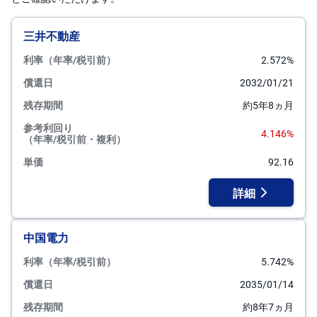
三井不動産
利率（年率/税引前）
2.572%
償還日
2032/01/21
残存期間
約5年8ヵ月
参考利回り
4.146%
（年率/税引前・複利）
単価
92.16
詳細
中国電力
利率（年率/税引前）
5.742%
償還日
2035/01/14
残存期間
約8年7ヵ月