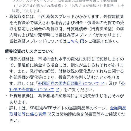
（「お客さまが購入される価格」と「お客さまが売却される価格」）を
決定しております。
為替取引には、当社為替スプレッドがかかります。外貨建債券
を円貨決済で購入される場合および利金・償還金の円貨での受
取を指定した場合の為替取引、外貨建債券（円貨決済型）の購
入時および途中売却時には当社為替スプレッドがかかります。
当社為替スプレッドについては
こちら
をご確認ください。
債券投資のリスクについて
債券の価格は、市場の金利水準の変化に対応して変動しますの
で、償還前に換金する場合には、損失が生じるおそれがありま
す。また、発行者の経営、財務状況の変化及びそれらに関する
外部評価の変化等により、投資元本を割り込むことがありま
す。詳しくは「
外国証券の国内店頭取引について
」及び「
公
社債の売買取引について
」をご覧ください。
外貨建債券は、為替相場の変動等により損失が生じるおそれが
あります。
詳しくは、SBI証券WEBサイトの当該商品等のページ、
金融商品
取引法等に係る表示
又は契約締結前交付書面等をご確認くだ
さい。