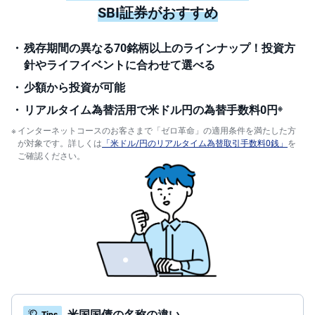
M
W
SBI証券がおすすめ
M
F
残存期間の異なる70銘柄以上のラインナップ！投資方
取
針やライフイベントに合わせて選べる
引
所
少額から投資が可能
C
F
D(
リアルタイム為替活用で米ドル円の為替手数料0円
※
く
り
インターネットコースのお客さまで「ゼロ革命」の適用条件を満たした方
っ
が対象です。詳しくは
「米ドル/円のリアルタイム為替取引手数料0銭」
を
く
ご確認ください。
株
3
6
5)
店
頭
C
F
D
S
T(
セ
米国国債の名称の違い
Tips