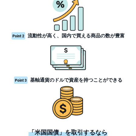
先
物
・
オ
プ
シ
流動性が高く、国内で買える商品の数が豊富
Point 2
ョ
ン
商
品
先
物
基軸通貨のドルで資産を持つことができる
Point 3
金
・
銀
・
プ
ラ
チ
ナ
外
貨
「米国国債」を取引するなら
建
NE