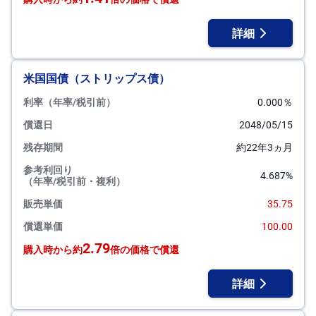
詳細
米国国債（ストリップス債）
利率（年率/税引前）
0.000％
償還日
2048/05/15
残存期間
約22年3ヵ月
参考利回り
4.687%
（年率/税引前・複利）
販売単価
35.75
償還単価
100.00
2.79
購入時から約
倍の価格で償還
詳細