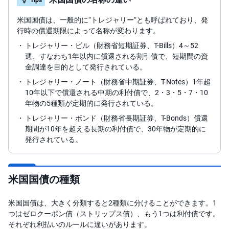
キ
ュ
リ
米国国債は、一般的に”トレジャリー”とも呼ばれており、発
テ
行時の償還期限によって名称が変わります。
ィ
・
トレジャリー・ビル（財務省短期証券、T-Bills）
4～52
ト
ー
週、すなわち1年以内に償還される割引債で、短期間の資
ク
金調達を目的として発行されている。
ン
)
トレジャリー・ノート（財務省中期証券、T-Notes）
1年超
10年以下で償還される中期の利付債で、2・3・5・7・10
S
年物の5種類が定期的に発行されている。
BI
ラ
トレジャリー・ボンド（財務省長期証券、T-Bonds）
償還
ッ
プ
期間が10年を超える長期の利付債で、30年物が定期的に
発行されている。
ロ
ボ
ア
ド
米国国債の種類
(R
O
B
O
米国国債は、大きく分類すると2種類に分けることができます。1
P
つはゼロクーポン債（ストリップス債）、もう1つは利付債です。
R
O
それぞれ利払いのルールに違いがあります。