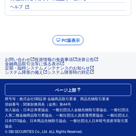
ヘルプ
PC版表示
お問い合わせ
投資情報の免責事項
決算公告
金融商品取引法等に係る表示
定期・臨時システムメンテナンスのお知らせ
システム障害の備え
システム障害時の対応
ページ上部
商号等：株式会社SBI証券 金融商品取引業者、商品先物取引業者
登録番号：関東財務局長（金商）第44号
加入協会：日本証券業協会、一般社団法人金融先物取引業協会、一般社団法
人第二種金融商品取引業協会、一般社団法人資産運用業協会、一般社団法人
日本STO協会、日本商品先物取引協会、一般社団法人日本暗号資産等取引業
協会
© SBI SECURITIES Co., Ltd. ALL Rights Reserved.