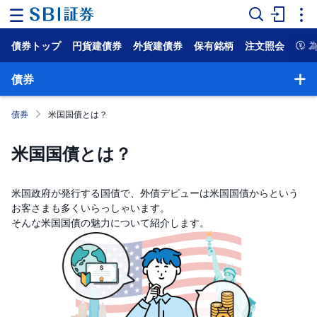
債券トップ
円貨建債券
外貨建債券
保有銘柄
注文照会
ホ
ー
ム
債券
マ
債券
米国国債とは？
ー
ケ
ッ
米国国債とは？
ト
NISA
米国政府が発行する国債で、外債デビューは米国国債からという
お客さまも多くいらっしゃいます。
国
そんな米国国債の魅力について紹介します。
内
株
式
外
国
株
式