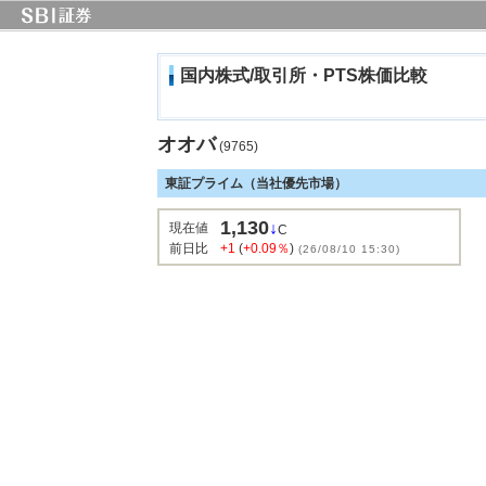
国内株式/取引所・PTS株価比較
オオバ
(9765)
東証プライム（当社優先市場）
1,130
↓
現在値
C
前日比
+1
(
+0.09％
)
(26/08/10 15:30)